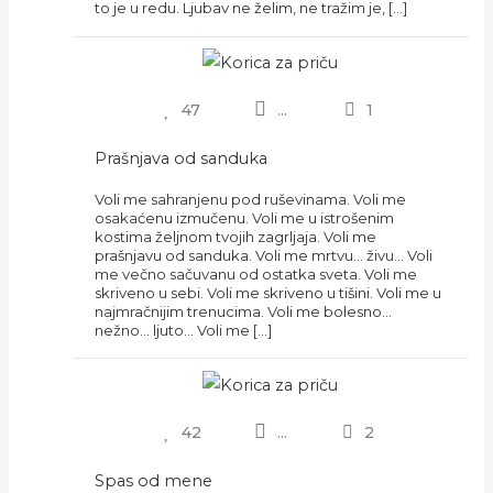
to je u redu. Ljubav ne želim, ne tražim je, […]
47
...
1
Prašnjava od sanduka
Voli me sahranjenu pod ruševinama. Voli me
osakaćenu izmučenu. Voli me u istrošenim
kostima željnom tvojih zagrljaja. Voli me
prašnjavu od sanduka. Voli me mrtvu… živu… Voli
me večno sačuvanu od ostatka sveta. Voli me
skriveno u sebi. Voli me skriveno u tišini. Voli me u
najmračnijim trenucima. Voli me bolesno…
nežno… ljuto… Voli me […]
42
...
2
Spas od mene