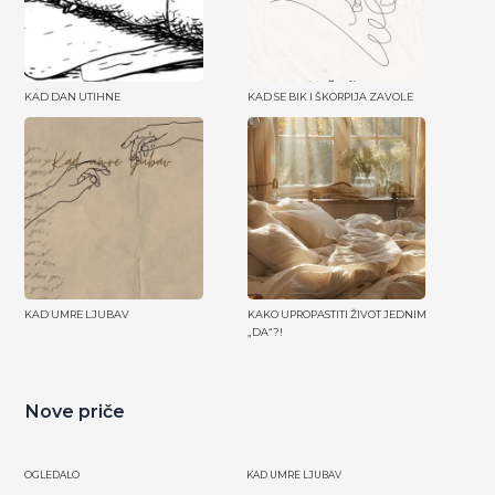
KAD DAN UTIHNE
KAD SE BIK I ŠKORPIJA ZAVOLE
KAD UMRE LJUBAV
KAKO UPROPASTITI ŽIVOT JEDNIM
„DA“?!
Nove priče
OGLEDALO
KAD UMRE LJUBAV