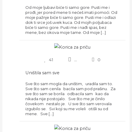
Od moje ljubavi biće ti samo gore. Pusti me i
prođi, jer pored mene ti nećeš imati pomoći. Od
moje pažnje biće ti samo gore. Pusti me i odlazi
dok ti srce još uvek kuca. Od mojih poljubaca
biće ti samo gore. Pusti me i nađi spas, bez
mene, bez okova moje tame. Od moje […]
41
...
0
Uništila sam sve
Sve što sam mogla da uništim, uradila sam to.
Sve što sam cenila bacila sam pod prašinu. Za
sve što sam se borila odbacila sam kao da
nikada nije postojalo. Sve što me je činilo
čovekom nestalo je. U sve što sam verovala
izgubilo se. Svi koji su me voleli otišli su od
mene. Sve […]