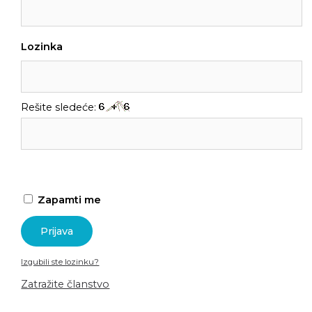
Lozinka
Rešite sledeće:
Zapamti me
Izgubili ste lozinku?
Zatražite članstvo