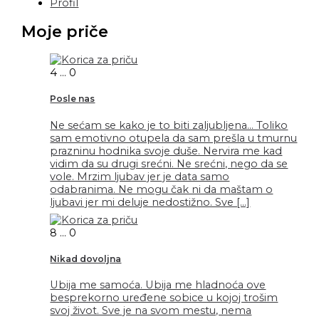
Profil
Moje priče
4
...
0
Posle nas
Ne sećam se kako je to biti zaljubljena… Toliko
sam emotivno otupela da sam prešla u tmurnu
prazninu hodnika svoje duše. Nervira me kad
vidim da su drugi srećni. Ne srećni, nego da se
vole. Mrzim ljubav jer je data samo
odabranima. Ne mogu čak ni da maštam o
ljubavi jer mi deluje nedostižno. Sve […]
8
...
0
Nikad dovoljna
Ubija me samoća. Ubija me hladnoća ove
besprekorno uređene sobice u kojoj trošim
svoj život. Sve je na svom mestu, nema