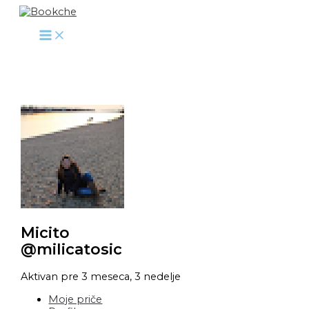
Pređi
na
sadržaj
Micito
@milicatosic
Aktivan pre 3 meseca, 3 nedelje
Moje priče