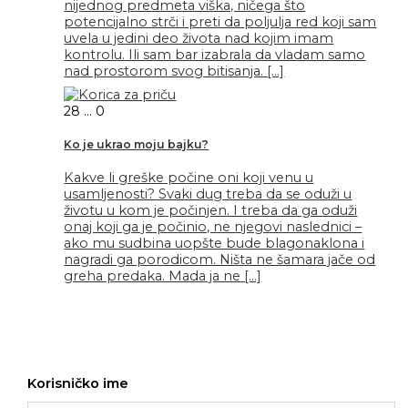
nijednog predmeta viška, ničega što
potencijalno strči i preti da poljulja red koji sam
uvela u jedini deo života nad kojim imam
kontrolu. Ili sam bar izabrala da vladam samo
nad prostorom svog bitisanja. […]
28
...
0
Ko je ukrao moju bajku?
Kakve li greške počine oni koji venu u
usamljenosti? Svaki dug treba da se oduži u
životu u kom je počinjen. I treba da ga oduži
onaj koji ga je počinio, ne njegovi naslednici –
ako mu sudbina uopšte bude blagonaklona i
nagradi ga porodicom. Ništa ne šamara jače od
greha predaka. Mada ja ne […]
Korisničko ime