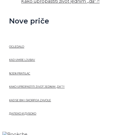
Kako upropastiti život jednim „da“?!
Nove priče
OGLEDALO
KAD UMRE LJUBAV
NJEN PRATILAC
KAKO UPROPASTITI ŽIVOT JEDNIM „DA“?!
KAD SE BIK I ŠKORPIJA ZAVOLE
ДАЛЕКО И ДУБОКО