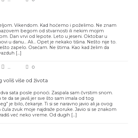
deljom. Vikendom. Kad hoćemo i poželimo. Ne znam
o nazovem begom od stvarnosti ili nekim mojim
m. Dan vrvi od lepote. Leto u jeseni. Oktobar u
ovi u danu… Ali… Opet je nekako tišina. Nešto nije to.
ešto zapelo. Osećam. Ne štima. Kao kad želim da
azduh […]
...
0
voliš više od života
o dva sata posle ponoći. Zaspala sam čvrstim snom.
te da se javiš jer sve što sam imala od tog
g” je bilo, čekanje. Ti si se naravno javio ali ja ovog
 čula zvuk moje najdraže poruke. Javio si se znakom
 radiš već neko vreme. Od dugih […]