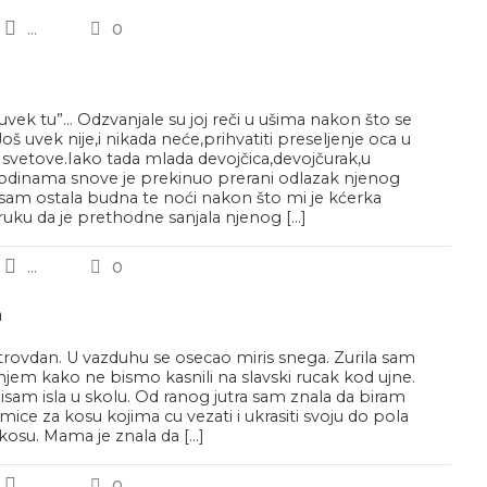
...
0
uvek tu”… Odzvanjale su joj reči u ušima nakon što se
oš uvek nije,i nikada neće,prihvatiti preseljenje oca u
 svetove.Iako tada mlada devojčica,devojčurak,u
odinama snove je prekinuo prerani odlazak njenog
sam ostala budna te noći nakon što mi je kćerka
ruku da je prethodne sanjala njenog […]
...
0
n
itrovdan. U vazduhu se osecao miris snega. Zurila sam
jem kako ne bismo kasnili na slavski rucak kod ujne.
isam isla u skolu. Od ranog jutra sam znala da biram
umice za kosu kojima cu vezati i ukrasiti svoju do pola
kosu. Mama je znala da […]
...
0