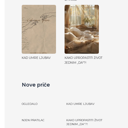
KAD UMRE LJUBAV
KAKO UPROPASTITI ŽIVOT
JEDNIM „DA“?!
Nove priče
OGLEDALO
KAD UMRE LJUBAV
NJEN PRATILAC
KAKO UPROPASTITI ŽIVOT
JEDNIM „DA“?!