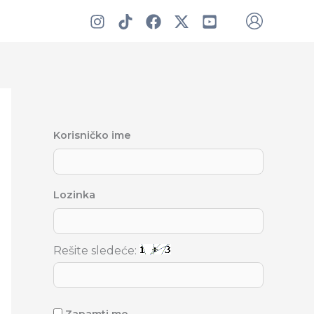
Korisničko ime
Lozinka
Rešite sledeće: