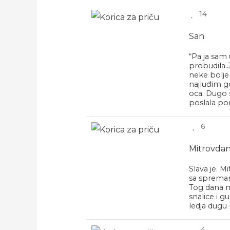
14
San
“Pa ja sam 
probudila.J
neke bolje
najluđim g
oca. Dugo 
poslala po
6
Mitrovda
Slava je. M
sa spreman
Tog dana n
snalice i g
ledja dugu 
4