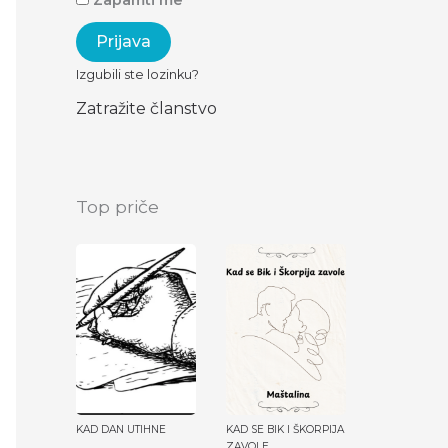
Zapamti me
Izgubili ste lozinku?
Zatražite članstvo
Top priče
KAD DAN UTIHNE
KAD SE BIK I ŠKORPIJA
ZAVOLE