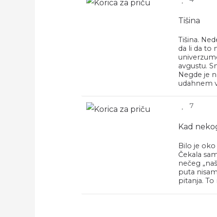
Tišina
Tišina. Ne
da li da t
univerzumo
avgustu. Sn
Negde je n
udahnem v
7
Kad nekog 
Bilo je ok
Čekala sam 
nečeg „naše
puta nisam
pitanja. To