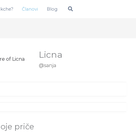
Pretraga
okche?
Članovi
Blog
Licna
@sanja
oje priče