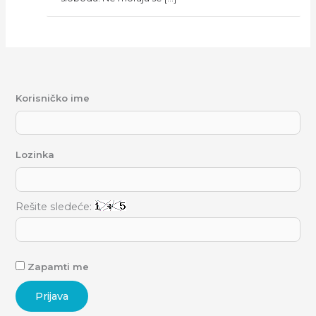
Korisničko ime
Lozinka
Rešite sledeće:
Zapamti me