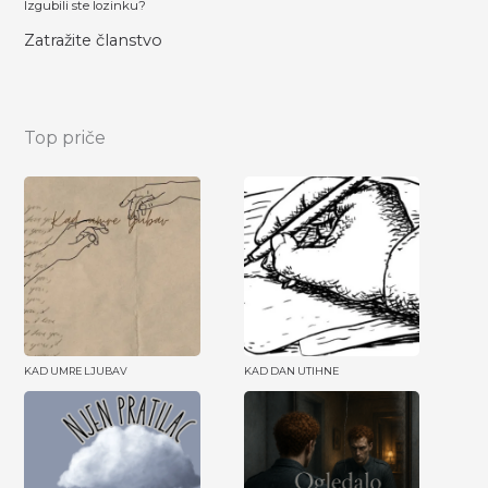
Izgubili ste lozinku?
Zatražite članstvo
Top priče
KAD UMRE LJUBAV
KAD DAN UTIHNE