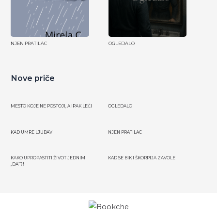
NJEN PRATILAC
OGLEDALO
Nove priče
MESTO KOJE NE POSTOJI, A IPAK LEČI
OGLEDALO
KAD UMRE LJUBAV
NJEN PRATILAC
KAKO UPROPASTITI ŽIVOT JEDNIM
KAD SE BIK I ŠKORPIJA ZAVOLE
„DA“?!