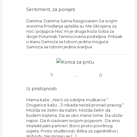
Sentiment, za ponijeti
Danima Danima Sama Razgovaram Sa svojim
snovima Priviđanja uplašila su Me Skrojena za
noć i poljupce Noć mi je druga koža Soba za
dvoje Polumrak Tamnocrvena posteljina Pritisak
u stanu Samoća sa tobom jedina moguća
Samoća sa tobom jedina svarljiva
7
...
0
Iz pristojnosti
Mama kaže: „Nisi ti za ozbiljne muškarce.“
Drugarice kažu: „Ti nikada nećeš pronaći pravog.“
Možda ne želim da tražim. Možda želim da
budem tražena. Da se oko mene lome. Da ulože
napor. Da ih izazivam svojom pojavom. Da smo
intelektualni partneri. Borci protiv površnog
svijeta. Protiv otuđenosti. Bitka za zajedništvo i
slobodu. Ne moraju se […]