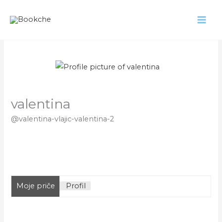
Pređi
na
sadržaj
valentina
@valentina-vlajic-valentina-2
Moje priče
Profil