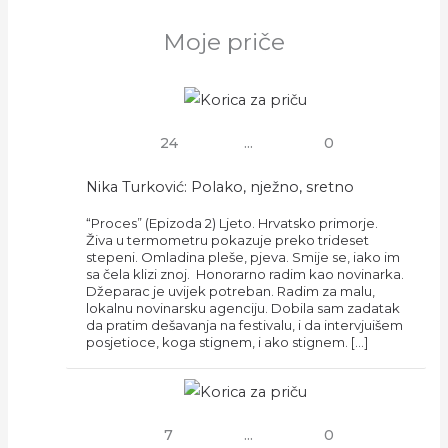
Moje priče
24
...
0
Nika Turković: Polako, nježno, sretno
“Proces” (Epizoda 2) Ljeto. Hrvatsko primorje.
Živa u termometru pokazuje preko trideset
stepeni. Omladina pleše, pjeva. Smije se, iako im
sa čela klizi znoj. Honorarno radim kao novinarka.
Džeparac je uvijek potreban. Radim za malu,
lokalnu novinarsku agenciju. Dobila sam zadatak
da pratim dešavanja na festivalu, i da intervjuišem
posjetioce, koga stignem, i ako stignem. […]
7
...
0