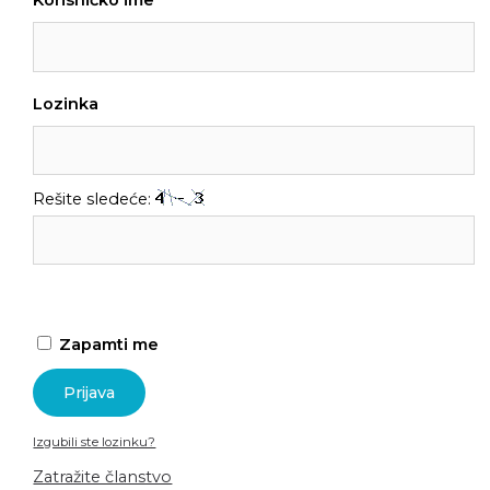
Korisničko ime
Lozinka
Rešite sledeće:
Zapamti me
Izgubili ste lozinku?
Zatražite članstvo