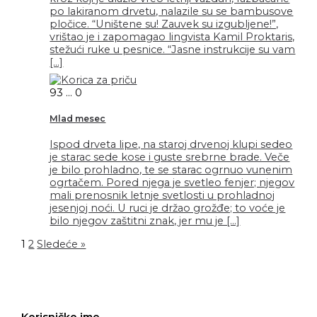
po lakiranom drvetu, nalazile su se bambusove
pločice. “Uništene su! Zauvek su izgubljene!”,
vrištao je i zapomagao lingvista Kamil Proktaris,
stežući ruke u pesnice. “Jasne instrukcije su vam
[…]
93
...
0
Mlad mesec
Ispod drveta lipe, na staroj drvenoj klupi sedeo
je starac sede kose i guste srebrne brade. Veče
je bilo prohladno, te se starac ogrnuo vunenim
ogrtačem. Pored njega je svetleo fenjer; njegov
mali prenosnik letnje svetlosti u prohladnoj
jesenjoj noći. U ruci je držao grožđe; to voće je
bilo njegov zaštitni znak, jer mu je […]
1
2
Sledeće »