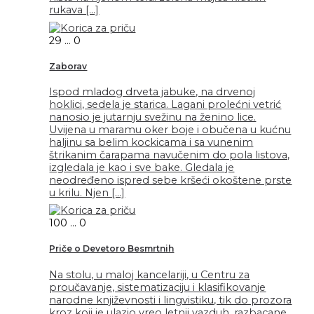
rukava […]
29
...
0
Zaborav
Ispod mladog drveta jabuke, na drvenoj
hoklici, sedela je starica. Lagani prolećni vetrić
nanosio je jutarnju svežinu na ženino lice.
Uvijena u maramu oker boje i obučena u kućnu
haljinu sa belim kockicama i sa vunenim
štrikanim čarapama navučenim do pola listova,
izgledala je kao i sve bake. Gledala je
neodređeno ispred sebe kršeći okoštene prste
u krilu. Njen […]
100
...
0
Priče o Devetoro Besmrtnih
Na stolu, u maloj kancelariji, u Centru za
proučavanje, sistematizaciju i klasifikovanje
narodne književnosti i lingvistiku, tik do prozora
kroz koji je ulazio vreo letnji vazduh, razbacane