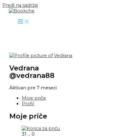
Pređi na sadržaj
Vedrana
@vedrana88
Aktivan pre 7 meseci
Moje priče
Profil
Moje priče
31
...
0