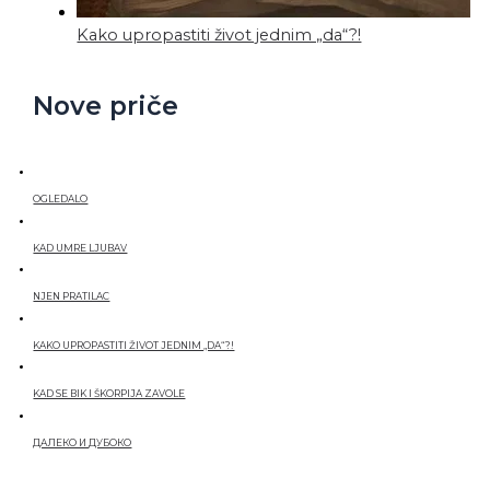
Kako upropastiti život jednim „da“?!
Nove priče
OGLEDALO
KAD UMRE LJUBAV
NJEN PRATILAC
KAKO UPROPASTITI ŽIVOT JEDNIM „DA“?!
KAD SE BIK I ŠKORPIJA ZAVOLE
ДАЛЕКО И ДУБОКО