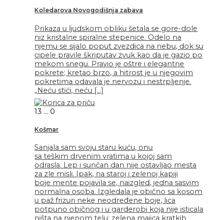
Koledarova Novogodišnja zabava
Prikaza u ljudskom obliku šetala se gore-dole
niz kristalne spiralne stepenice. Odelo na
njemu se sijalo poput zvezdica na nebu, dok su
cipele pravile škriputav zvuk kao da je gazio po
mekom snegu. Pravio je oštre i elegantne
pokrete; kretao brzo, a hitrost je u njegovim
pokretima odavala je nervozu i nestrpljenje.
„Neću stići, neću […]
13
...
0
Košmar
Sanjala sam svoju staru kuću, onu
sa teškim drvenim vratima u kojoj sam
odrasla. Lep i sunčan dan nije ostavljao mesta
za zle misli. Ipak, na staroj i zelenoj kapiji
boje mente pojavila se, naizgled, jedna sasvim
normalna osoba. Izgledala je obično sa kosom
u paž frizuri neke neodređene boje, lica
potpuno običnog i u garderobi koja nije isticala
ništa na njenom telu: zelena majica kratkih