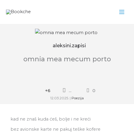
Pređi
na
sadržaj
aleksini.zapisi
omnia mea mecum porto
+6
...
0
12.03.2025.
|
Poezija
kad ne znaš kuda ćeš, bolje i ne kreći
bez avionske karte ne pakuj teške kofere