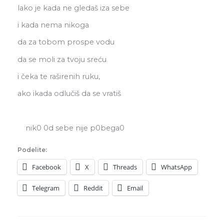
lako je kada ne gledaš iza sebe
i kada nema nikoga
da za tobom prospe vodu
da se moli za tvoju sreću
i čeka te raširenih ruku,
ako ikada odlučiš da se vratiš
nik0 0d sebe nije p0bega0
Podelite:
Facebook
X
Threads
WhatsApp
Telegram
Reddit
Email