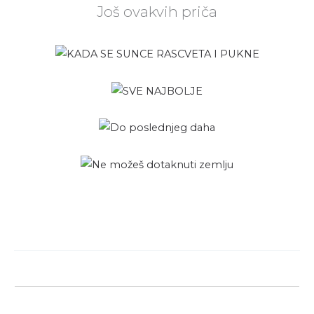
Još ovakvih priča