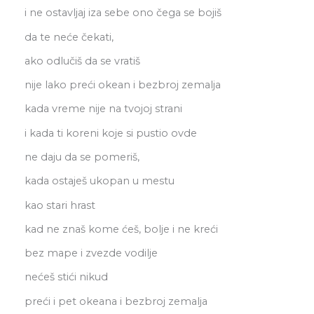
i ne ostavljaj iza sebe ono čega se bojiš
da te neće čekati,
ako odlučiš da se vratiš
nije lako preći okean i bezbroj zemalja
kada vreme nije na tvojoj strani
i kada ti koreni koje si pustio ovde
ne daju da se pomeriš,
kada ostaješ ukopan u mestu
kao stari hrast
kad ne znaš kome ćeš, bolje i ne kreći
bez mape i zvezde vodilje
nećeš stići nikud
preći i pet okeana i bezbroj zemalja