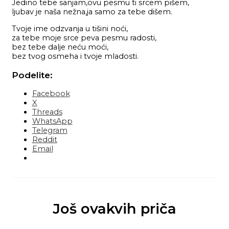
Jedino tebe sanjam,ovu pesmu ti srcem pišem,
ljubav je naša nežna,ja samo za tebe dišem.
Tvoje ime odzvanja u tišini noći,
za tebe moje srce peva pesmu radosti,
bez tebe dalje neću moći,
bez tvog osmeha i tvoje mladosti.
Podelite:
Facebook
X
Threads
WhatsApp
Telegram
Reddit
Email
Još ovakvih priča