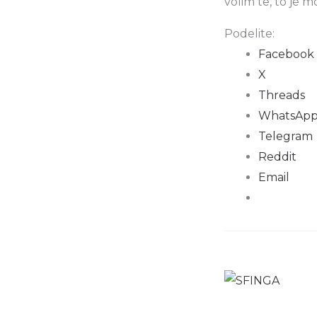
volim te, to je 
Podelite:
Facebook
X
Threads
WhatsAp
Telegram
Reddit
Email