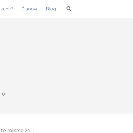
Pretraga
okche?
Članovi
Blog
0
o mi srce želi,