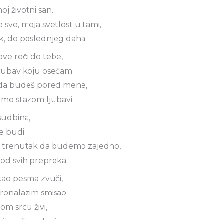
moj životni san.
e sve, moja svetlost u tami,
k, do poslednjeg daha.
ove reči do tebe,
ljubav koju osećam.
e da budeš pored mene,
mo stazom ljubavi.
 sudbina,
e budi.
i trenutak da budemo zajedno,
a od svih prepreka.
kao pesma zvuči,
ronalazim smisao.
om srcu živi,