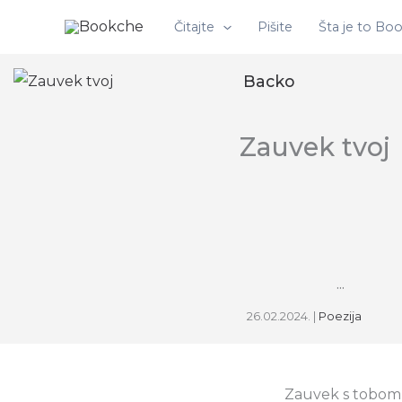
Pređi
Čitajte
Pišite
Šta je to Bo
na
sadržaj
Backo
Zauvek tvoj
...
26.02.2024.
|
Poezija
Zauvek s tobom t