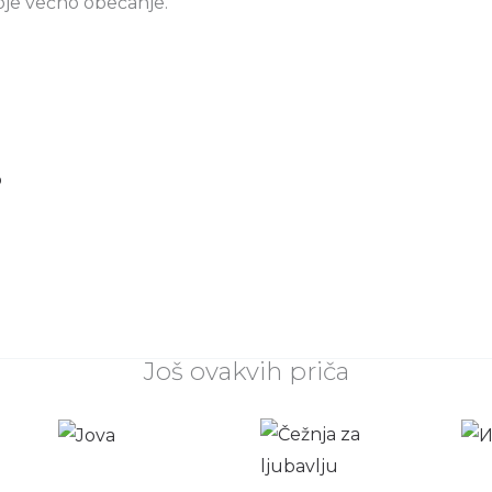
moje večno obećanje.
p
Još ovakvih priča