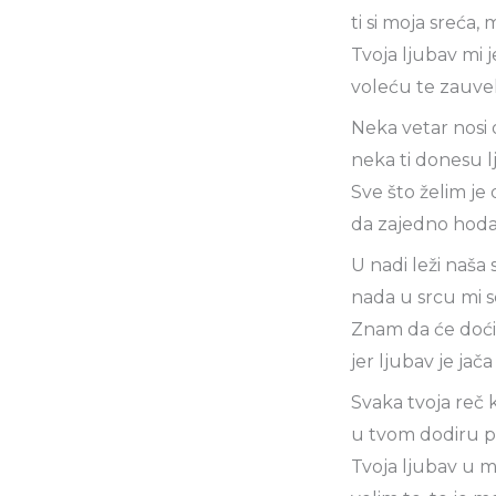
ti si moja sreća, 
Tvoja ljubav mi j
voleću te zauve
Neka vetar nosi 
neka ti donesu 
Sve što želim j
da zajedno hoda
U nadi leži naša
nada u srcu mi s
Znam da će doć
jer ljubav je jač
Svaka tvoja reč 
u tvom dodiru p
Tvoja ljubav u m