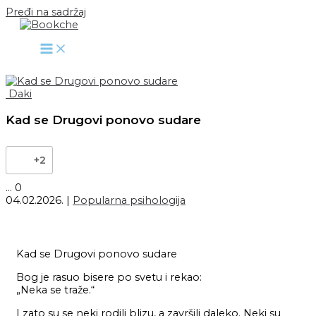
Pređi na sadržaj
Daki
Kad se Drugovi ponovo sudare
+2
...
0
04.02.2026.
|
Popularna psihologija
Kad se Drugovi ponovo sudare
Bog je rasuo bisere po svetu i rekao:
„Neka se traže.“
I zato su se neki rodili blizu, a završili daleko. Neki su