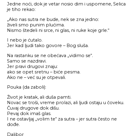
Jedne noći, dok je vetar nosio dim i uspomene, Selica
je tiho rekao:
„Ako nas sutra ne bude, nek se zna jedno:
živeli smo punim plućima.
Nismo štedeli ni srce, ni glas, ni ruke koje grle.“
I nebo je ćutalo.
Jer kad ljudi tako govore – Bog sluša.
Na rastanku se ne obećava „vidimo se“.
Samo se nazdravi.
Jer pravi drugovi znaju:
ako se opet sretnu – biće pesma.
Ako ne – već su je otpevali.
Pouka (da zaboli):
Život je kratak, ali duša pamti.
Novac se troši, vreme prolazi, ali ljudi ostaju u čoveku.
Čuvaj drugove dok dišu.
Pevaj dok imaš glas.
I ne ostavljaj „volim te“ za sutra – jer sutra često ne
dođe.
Dalibor