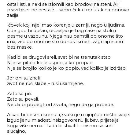
ostali isti, a neki se izlomili kao brodovi na steni. Ali
pravi biser ne nestaje – samo čeka trenutak da ponovo
zasija.
čovek koji nije imao korenje u zemlji, nego u ljudima.
Gde god bi došao, ostavljao je trag čaše na stolu i
pesme u vazduhu. Njega nisu pamtili po onome što
ima, već po onome što donosi: smeh, zagrljaj i istinu
bez maske.
Kad bi se drugovi sreli, svet bi na trenutak stao.
Nije se pitalo ko je uspeo, a ko propao.
Nije se brojilo koliko je ko popio, već koliko je izdržao.
Jer oni su znali:
život ne ruši slabe – ruši usamljene.
Zato su pili.
Zato su pevali.
Ne da bi pobegli od života, nego da ga pobede.
A kad bi pesma krenula, svako je u njoj čuo nešto svoje:
izgubljenu mladost, neizgovorenu ljubav, prijatelja
koga više nema. I tada bi shvatili – nismo se sreli
slučajno.