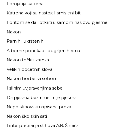
I brojanja katrena
Katrena koji su nastojali smisleni biti
I pritom se dali otkriti u samom naslovu pjesme
Nakon
Parnih i ukrštenih
A bome ponekad i obgrljenih rima
Nakon točki i zareza
Velikih početnih slova
Nakon borbe sa sobom
I silnim uvjeravanjima sebe
Da pjesma bez rime i nije pjesma
Nego stihovski napisana proza
Nakon školskih sati
I interpretiranja stihova A.B. Šimića