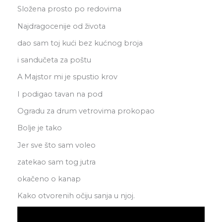
Složena prosto po redovima
Najdragocenije od života
dao sam toj kući bez kućnog broja
i sandučeta za poštu
A Majstor mi je spustio krov
I podigao tavan na pod
Ogradu za drum vetrovima prokopao
Bolje je tako
Jer sve što sam voleo
zatekao sam tog jutra
okačeno o kanap
Kako otvorenih očiju sanja u njoj.