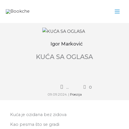
Pređi
na
sadržaj
Igor Marković
KUĆA SA OGLASA
...
0
09.09.2024.
|
Poezija
Kuća je ozidana bez zidova
Kao pesma što se gradi