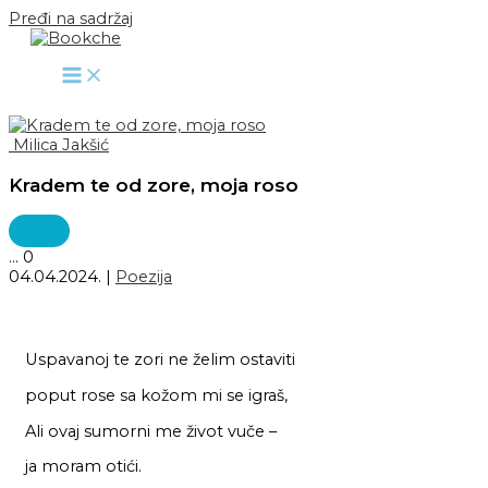
Pređi na sadržaj
Milica Jakšić
Kradem te od zore, moja roso
...
0
04.04.2024.
|
Poezija
Uspavanoj te zori ne želim ostaviti
poput rose sa kožom mi se igraš,
Ali ovaj sumorni me život vuče –
ja moram otići.