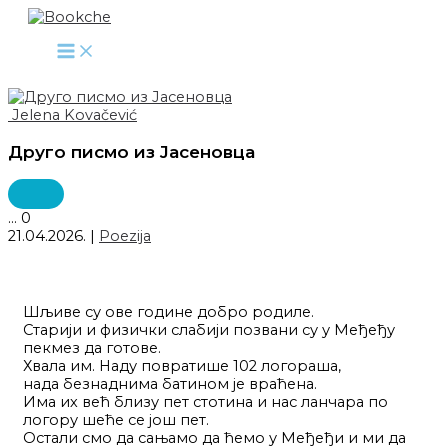
Pređi
na
sadržaj
Jelena Kovačević
Друго писмо из Јасеновца
...
0
21.04.2026.
|
Poezija
Шљиве су ове године добро родиле.
Старији и физички слабији позвани су у Међеђу
пекмез да готове.
Хвала им. Наду повратише 102 логораша,
нада безнаднима батином је враћена.
Има их већ близу пет стотина и нас ланчара по
логору шеће се још пет.
Остали смо да сањамо да ћемо у Међеђи и ми да