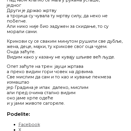
Над њом клатио се маљ у рукама усташе,
једног
Други је држао жртву
а тројица су чувала ту мртву силу, да неко не
побегне.
Али нико није био задужен за скидање, то су
морали сами.
Крикови су се сваким минутом рушили све дубље,
жена, деце, мајки, ту крикове свог оца чујем.
Онда заћуте.
Видим како у казану не кувају шљиве већ људе.
Опет заћуте на трен јауци жртава
а преко видим гори човек на дрвима.
Све мислим да сам и то као и кување пекмеза
измаштао
јер Градина је ипак далеко, мислим
али пред очима стално видим
око јаме хрпе одеће
и у јами животе сагореле.
Podelite:
Facebook
X