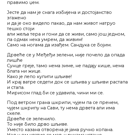
правимо џем.
Јесте да нам је снага избијена и достојанство
згажено
и да је око видело пакао, да нам живот натруо
тешко стоји
али жеља тера и гони да се живи, само још једном,
па одмах нека умрем, да живим!
Само на ногама да изађем. Сандука се бојим.
Дрвеће се у Међеђи зелени, није почело да опада
лишће
Сунце греје, тамо нема зиме, не падају кише, нема
блата ни жице.
Како је лепо купити шљиве!
И крај ватре седети док се шљива у шљиви растапа
и стапа.
Мирисом глад би се удавила, чини ми се.
Под ветром грана шкрипи, чујем па се пренем,
чујем шкрипу на Сави, ту нема дрвета али има
скеле.
Дрвеће се зеленило.
То није било дрво шљиве.
Уместо казана отворена је јама ручно копана.