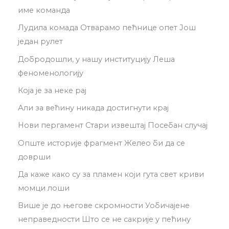
име команда
Лудила комада Отварамо пећнице опет Још
један рулет
Добродошли, у нашу институцију Леша
феноменологију
Која је за неке рај
Али за већину никада достигнути крај
Нови пергамент Стари извештај Посебан случај
Опште историје фрагмент Желео би да се
доврши
Да каже како су за пламен који гута свет криви
момци лоши
Више је до његове скромности Уобичајене
неправедности Што се не сакрије у пећину