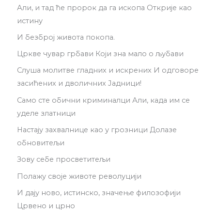
Али, и тад ће пророк да га ископа Открије као
истину
И безброј живота покопа.
Цркве чувар грбави Који зна мало о љубави
Слуша молитве гладних и искрених И одговоре
засићених и дволичних Јадници!
Само сте обични криминалци Али, када им се
уделе златници
Настају захвалнице као у грозници Долазе
обновитељи
Зову себе просветитељи
Полажу своје животе револуцији
И дају ново, истинско, значење филозофији
Црвено и црно