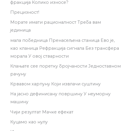
фракција Колико износе?
Прецизност!
Морате имати рационалност Треба вам
јединица
мала победница Пренасељена станица Ево је,
као кланица Рефракција сигнала Без трансфера
морала У овој стварности
Клањате сее поретку бројчаности Једноставном
рачуну
Крвавом харпуну Који извлачи суштину
На јасно дефинисану површину У неуморну
машину
Чији резултат Мачке ефекат
Куцамо као нулу