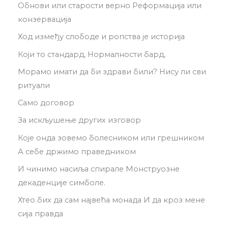
Обнови или старости верно Реформација или
конзервација
Ход између слободе и ропства је историја
Који то стандард, Нормалности бард,
Морамо имати да би здрави били? Нису ли сви
ритуали
Само договор
За искљушење других изговор
Које онда зовемо болесником или грешником
А себе држимо праведником
И чинимо насиља спирале Монструозне
декаденције симболе.
Хтео бих да сам највећа монада И да кроз мене
сија правда