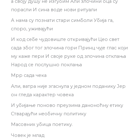
а своју душу не изгубим Али злочини оца су
порасли И сина воде нови ритуали
А нама су познати стари симболи Убија га,
споро, уживајући
И код себе чудовиште откривајући Цео свет
сада због тог злочина гори Принц чује глас који
му каже пери И своје руке од злочина отклања
Народ се послушно поклања
Мрр сада чека
Али, ватра није згаснула у једном поданику Јер
он гледа карактер човека
И убијање поново преузима даноноћну етику
Стварајући необичну политику
Масовних убица поетику.
Човек је млад