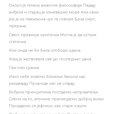
Оклоп је темељ животне филозофије Падају
анђели и старац је изневерио море Али само
јер је из павиљона чуо те говоре Брза смрт,
прерана
Свест превише критична Могла је да остане
статична
Али онда не би била слободи одана
Којој је жртвовала све до последњег дана
Сви смо сужњи
Иако себе зовемо ближњи Закони нас
раздвајају Природе нас не спајају
Вођени принципима постајемо непријатељи
Слепи на то, злочине приписујемо доброј вољи
Продајемо се јефтино, као старе књиге