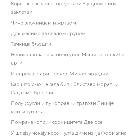
Који нас све у овој представи У једном чину
заклетви
Чине злочинцем и жртвом
Док жалимо за спалом круном.
Тачкица бљешти
Велика табла чека нови унос Машина тошкиће
врти
И спрема стари пренос Ми нисмо једни
Као што смо некада били блиставо морални
Сада смо бројеви
Полукругли и пуноправни трагови Линије
континуитета
Помраченог синхроницитета Две осе
У шпајзу чекају косе Нулта димензија Формална