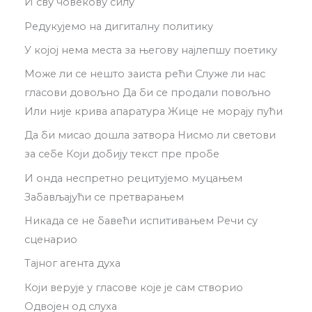
И сву човекову силу
Редукујемо на дигиталну политику
У којој нема места за његову најлепшу поетику
Може ли се нешто заиста рећи Служе ли нас
гласови довољно Да би се продали повољно
Или није крива апаратура Жице не морају пући
Да би мисао дошла затвора Нисмо ли светови
за себе Који добију текст пре пробе
И онда неспретно рецитујемо муцањем
Забављајући се претварањем
Никада се не бавећи испитивањем Речи су
сценарио
Тајног агента духа
Који верује у гласове које је сам створио
Одвојен од слуха