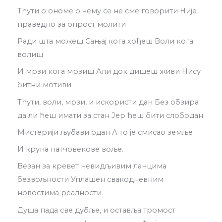
Thути о ономе о чему се не сме говорити Није
праведно за опрост молити
Ради шта можеш Сањај кога хођеш Воли кога
волиш
И мрзи кога мрзиш Али док дишеш живи Нису
битни мотиви
Thути, воли, мрзи, и искористи дан Без обзира
да ли ћеш имати за стан Јер ћеш бити слободан
Мистерији љубави одан А то је смисао земље
И круна натчовекове воље.
Везан за кревет невидљивим ланцима
безвољности Уплашен свакодневним
новостима реалности
Душа пада све дубље, и оставља тромост