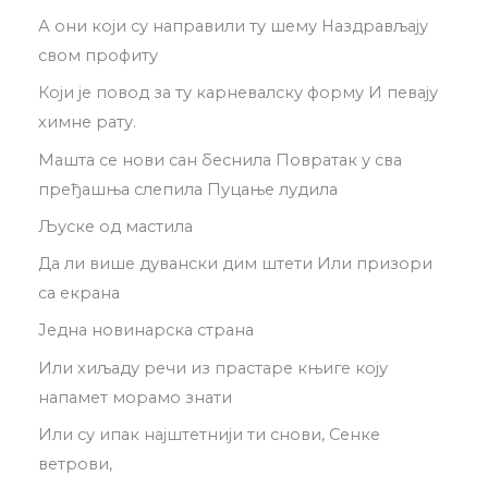
А они који су направили ту шему Наздрављају
свом профиту
Који је повод за ту карневалску форму И певају
химне рату.
Машта се нови сан беснила Повратак у сва
пређашња слепила Пуцање лудила
Љуске од мастила
Да ли више дувански дим штети Или призори
са екрана
Једна новинарска страна
Или хиљаду речи из прастаре књиге коју
напамет морамо знати
Или су ипак најштетнији ти снови, Сенке
ветрови,