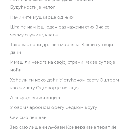
Будућности је налог
Начините мушкарце од њих!
Шта ће нам још један размажени стих Зна се
чеему служите, клатна
Тако вас воли држава морална. Какви су твоји
дани
Имаш ли некога на својој страни Какве су твоје
ноћи
Хоће ли ти неко доћи У отуђеном свету Оштром
као жилету Одговор је негација
А апсурд егзистенција
У овом чаробном брегу Седмом кругу
Сви смо лешеви
Јер смо лишени љубави Конверзивне терапије