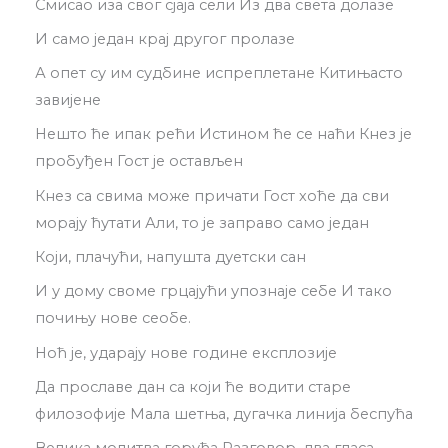
Смисао иза свог сјаја сели Из два света долазе
И само један крај другог пролазе
А опет су им судбине испреплетане Китињасто
завијене
Нешто ће ипак рећи Истином ће се наћи Кнез је
пробуђен Гост је остављен
Кнез са свима може причати Гост хоће да сви
морају ћутати Али, то је заправо само један
Који, плачући, напушта дуетски сан
И у дому своме грцајући упознаје себе И тако
почињу нове сеобе.
Ноћ је, ударају нове године експлозије
Да прославе дан са који ће водити старе
филозофије Мала шетња, дугачка линија беспућа