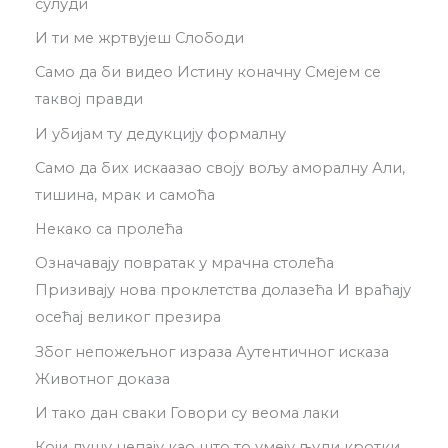
сулуди
И ти ме жртвујеш Слободи
Само да би видео Истину коначну Смејем се
таквој правди
И убијам ту дедукцију формалну
Само да бих искаазао своју вољу аморалну Али,
тишина, мрак и самоћа
Некако са пролећа
Означавају повратак у мрачна столећа
Призивају нова проклетства долазећа И враћају
осећај великог презира
Због непожељног израза Аутентичног исказа
Животног доказа
И тако дан сваки Говори су веома лаки
Који душу цепају као што то умеју људи кротки