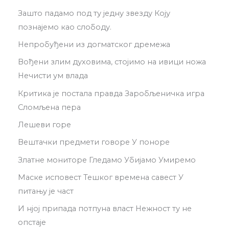
Зашто падамо под ту једну звезду Коју
познајемо као слободу.
Непробуђени из догматског дремежа
Вођени злим духовима, стојимо на ивици ножа
Нечисти ум влада
Критика је постала правда Заробљеничка игра
Сломљена пера
Лешеви горе
Вештачки предмети говоре У поноре
Златне мониторе Гледамо Убијамо Умиремо
Маске исповест Тешког времена савест У
питању је част
И нјој припада потпуна власт Нежност ту не
опстаје