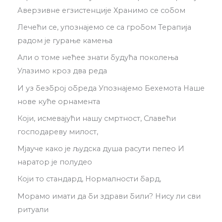
Аверзивне егзистенције Хранимо се собом
Лечећи се, упознајемо се са гробом Терапија
радом је гурање камења
Али о томе нећее знати будућа поколења
Улазимо кроз два реда
И уз безброј обреда Упознајемо Бехемота Наше
нове куће орнамента
Који, исмевајући нашу смртност, Славећи
господареву милост,
Мјауче како је људска душа расути пепео И
наратор је полудео
Који то стандард, Нормалности бард,
Морамо имати да би здрави били? Нису ли сви
ритуали