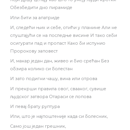
Обезбедити дно пирамиде
Или бити за апатриде
И, следећи њих и себе, отићи у планине Али не
спуштајући се на последње висине И тако себи
осигурати пад и пропаст Како би испунио
Пророкову заповест
И, макар један дан, живео и био срећан Без
обзира колико си болестан
И зато подигни чашу, вина или отрова
И прекрши правила овог, свааког, сувише
људског затвора Отараси се лопова
И певај брату руптура
Или, што је најпоштеније када си болесник,
Само још један грешник,