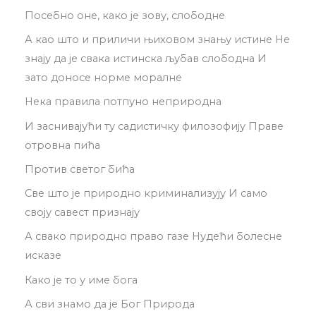
Посебно оне, како је зову, слободне
А као што и приличи њиховом знању истине Не
знају да је свака истинска љубав слободна И
зато доносе норме моралне
Нека правила потпуно неприродна
И заснивајући ту садистичку филозофију Праве
отровна пића
Против светог бића
Све што је природно криминализују И само
своју савест признају
А свако природно право газе Нудећи болесне
исказе
Како је то у име бога
А сви знамо да је Бог Природа