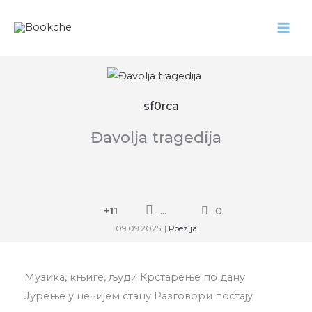
Pređi
na
sadržaj
sf0rca
Đavolja tragedija
+11
...
0
09.09.2025.
|
Poezija
Музика, књиге, људи Крстарење по дану
Јурење у нечијем стану Разговори постају