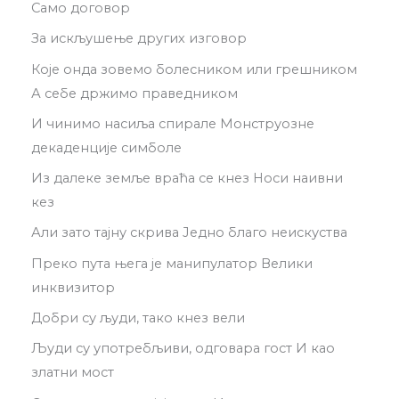
Само договор
За искљушење других изговор
Које онда зовемо болесником или грешником
А себе држимо праведником
И чинимо насиља спирале Монструозне
декаденције симболе
Из далеке земље враћа се кнез Носи наивни
кез
Али зато тајну скрива Једно благо неискуства
Преко пута њега је манипулатор Велики
инквизитор
Добри су људи, тако кнез вели
Људи су употребљиви, одговара гост И као
златни мост