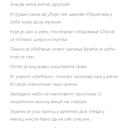
Зна да нема ратне другове
И будан сања да убије све цареве Убризгава у
себе нову дозу мржње
Које је, као и увек, последње следовање Отров
се полако шири и скупља
Лажно је обећање новог насиља Враћа се кући,
опет је сам
Остао је још један ништавила грам
И, уместо обећаног, поново пролива крв у речи
И своје опекотине тако кречи.
Звездано небо се магловито простире О
моралном закону више не говоре
Једино је још принц у дилеми, док гледа у
месец мисли Како да их све спасим,