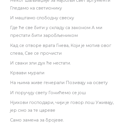
Неког шаљивџије за најбољи свет аргументи
Гледамо ка светионику
И маштамо слободну свеску
Где ће све бити у складу са законом А ми
престати бити заробљеником
Кад се отворе врата Гнева, Који је мотив овог
спева, Све се прочисти
И сваки зли дух ће нестати.
Крвави мурали
На њима живе генерали Позивају на освету
И поручују свету Гонићемо се још
Нјихови господари, чији је говор лош Уживају,
јер смо за те цареве
Само замена за бројеве.