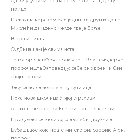
Да би угушили све наше туге Дистанца је ту
приде
И сваким кораком смо једни од других даље
Мислећи да идемо негде где је боље.
Ватра и ништа
Судбина нам је свима иста
То говори загађена вода чиста Врата модерног
пророчишта Заповедају: себе се одрекни Сви
твоји закони
Јесу само демони У углу кутијица
Нека нова школица У нјој страхови
А њих возе попови Клекни нашој заклетви
Придружи се великој слави Убиј друкчије
Бубашвабе које прате митске филозофије А он,
пророк