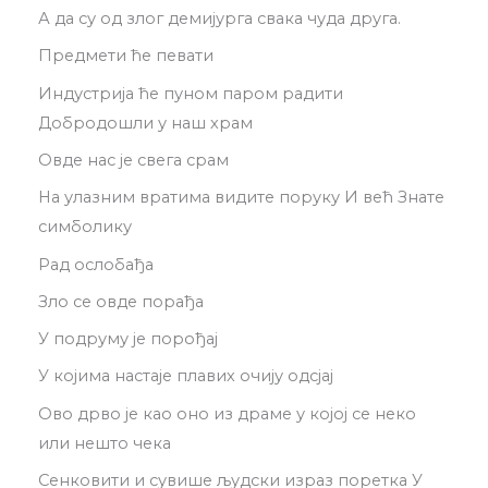
А да су од злог демијурга свака чуда друга.
Предмети ће певати
Индустрија ће пуном паром радити
Добродошли у наш храм
Овде нас је свега срам
На улазним вратима видите поруку И већ Знате
симболику
Рад ослобађа
Зло се овде порађа
У подруму је порођај
У којима настаје плавих очију одсјај
Ово дрво је као оно из драме у којој се неко
или нешто чека
Сенковити и сувише људски израз поретка У