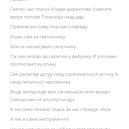
Светао као порок Издаје директиве Ухватите
ватре лопове Тима који наду дају
Првима им главу под мач стављају
Ишао сам ка светионику
Али се нисам јавио сапутнику
Па сам морао да свратим у фабрику И упознам
протестантску етику
Све религије дугују своју оригиналност истоку А
своју леталност наставнику
Вода запљускује врх, на ивици је сече ваздух
Смеши нам се апсолутни дух
А ми само чекамо годоа За нас страхује обоа
А ми, и сами инструменти