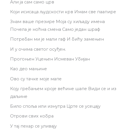
Али ја сам само црв
Који исисаца људскости крв Имам све паапире
Знам ваше презире Моја су хиљаду имена
Почела је ноћна смена Само један шраф
Потребан ми је мали гаф И бићу замењен
И у очима светог осуђен.
Прогоњен Уцењен Исмеван Убијан
Као део мањине
Ово су тачке моје мапе
Коју гребањем кроје већине шапе Види се и из
даљине
Било споља или изнутра Црте се усецају
Отрови свих кобра
У тај пехар се уливају