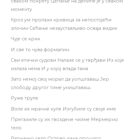
сваком покрету Цепање на делиће је у сваком
моменту
Кроз ум пролази кривица за непостојећи
злочин Сећање незаустављиво осваја видик
Чује се крик
И све то чува формалин.
Сви етички судови Налазе се у тврђави Из које
излаза нема И у којој влада тама
Зато немој свој морал да уопштаваш Јер
слободу другог тиме уништаваш.
Руже труле
Воле их мрачне куле Изгубиле су своје име
Прегазиле су их гвоздене чизме Мермерно
тело
Ратничко село Острво дана прошлог