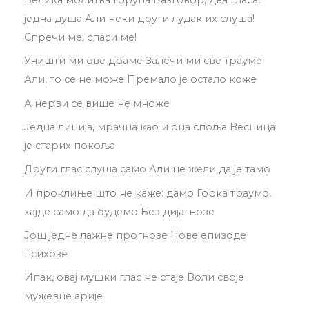
Велика молитва горућа Разговор, два гласа,
једна душа Али неки други лудак их слуша!
Спречи ме, спаси ме!
Уништи ми ове драме Залечи ми све трауме
Али, то се не може Премало је остало коже
А нерви се више не множе
Једна линија, мрачна као и она споља Весница
је старих покоља
Други глас слуша само Али не жели да је тамо
И проклиње што не каже: дамо Горка траумо,
хајде само да будемо Без дијагнозе
Још једне лажне прогнозе Нове епизоде
психозе
Ипак, овај мушки глас не стаје Воли своје
мужевне арије