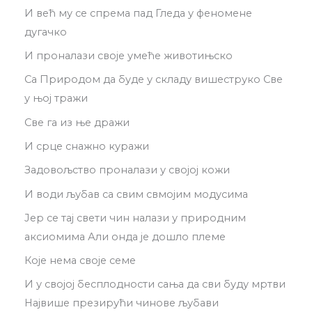
И већ му се спрема пад Гледа у феномене
дугачко
И проналази своје умеће животињско
Са Природом да буде у складу вишеструко Све
у њој тражи
Све га из ње дражи
И срце снажно куражи
Задовољство проналази у својој кожи
И води љубав са свим свмојим модусима
Јер се тај свети чин налази у природним
аксиомима Али онда је дошло племе
Које нема своје семе
И у својој бесплодности сања да сви буду мртви
Највише презирући чинове љубави