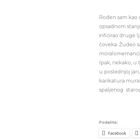
Rođen sam kao st
opsadnom stanju,
inficirao druge 
čoveka. Žudeo s
moralomemancipov
Ipak, nekako, u 
u poslednjoj jaru
karikatura mural
spaljenog starog 
Podelite:
Facebook