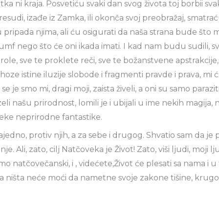
ka ni kraja. Posvetiću svaki dan svog života toj borbii sv
sudi, izađe iz Zamka, ili okonča svoj preobražaj, smatra
 pripada njima, ali ću osigurati da naša strana bude što 
rijumf nego što će oni ikada imati. I kad nam budu sudili, svi
role, sve te proklete reči, sve te božanstvene apstrakcije
hoze istine iluzije slobode i fragmenti pravde i prava, mi
e je smo mi, dragi moji, zaista živeli, a oni su samo paraziti
i našu prirodnost, lomili je i ubijali u ime nekih magija, 
 neke neprirodne fantastike.
jedno, protiv njih, a za sebe i drugog. Shvatio sam da je
. Ali, zato, cilj Natčoveka je Život! Zato, viši ljudi, moji l
mo natčovečanski, i , videćete,Život će plesati sa nama i u 
 ništa neće moći da nametne svoje zakone tišine, krugove