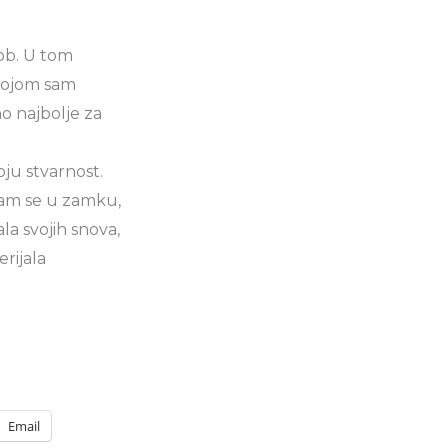
rob. U tom
 kojom sam
o najbolje za
ju stvarnost.
sam se u zamku,
ala svojih snova,
rijala
Email