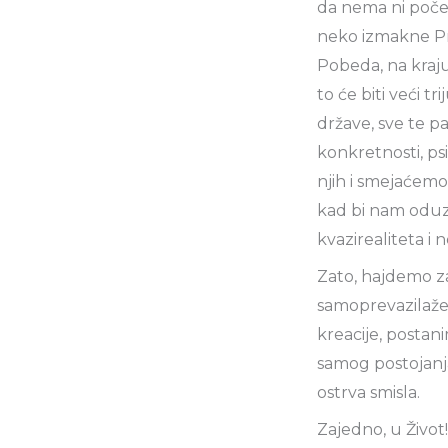
da nema ni počet
neko izmakne Pre
Pobeda, na kraju
to će biti veći t
države, sve te pa
konkretnosti, psi
njih i smejaćemo s
kad bi nam oduzel
kvazirealiteta i
Zato, hajdemo za
samoprevazilaženje
kreacije, postani
samog postojanja
ostrva smisla.
Zajedno, u Život!