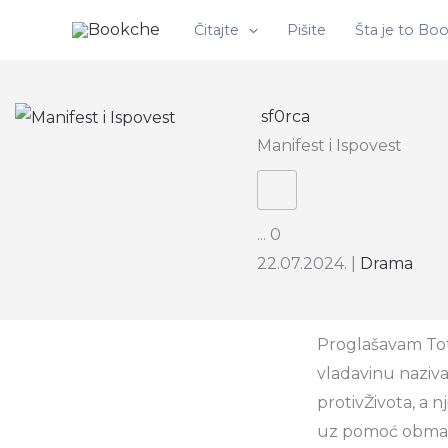
Pređi
Čitajte
Pišite
Šta je to Bo
na
sadržaj
sf0rca
Manifest i Ispovest
...
0
22.07.2024.
|
Drama
Proglašavam Tota
vladavinu nazi
protivŽivota, a 
uz pomoć obmana i