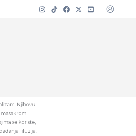
alizam. Njihovu
m masakrom
jima se koriste,
danja i iluzija,