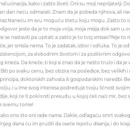
alucinacija, kako i zašto živeti. Oni su moji neprijatelji. D
edan dan neću odmarati. Znam da je pobeda njihova, ali ne
oraz.Naneću im svu moguću štetu koju mogu. Zašto to r
odgovor jeste da je to moja volja, moja misija dok sam u o
e se nastaviti pa upitati: a zašto je to tvoj smisao?Nije to
če, jer smisla nema. To je zadatak, izbor i odluka. To je o
istencijom, za slobodnim životom i za pozitivnim odgov
kneza. Da kneže, ti koji si znao da je nešto trulo i da je 
i! Biti po svaku cenu, bez obzira na posledice, bez velikih 
 principa, doktorskih zahvata ili gospodarskim naredbi. B
volju, i u ime svog interesa podređuje tvoju ličnost svoji
dije, koji će ti pokloniti presudu u kojoj ćeš naći mir, bez 
Ne svemu tome!
ikako ono što oni rade nama. Dakle, odlagaću smrt svakog
njeg dana ću im pružiti da osete lepotu disanja, i do kraj