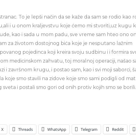
ranac. To je lepši način da se kaže da sam se rodio kao 
ali i u onom kraljevstvu koje ćemo mi stvoriti,uz kugu
ljude, kao i sada u mom padu, sve vreme sam hteo ono on
am za životom dostojnog bića koje je nesputano lažnim
anog pojedinca koji kreira svoju sudbinu i i formira svo
tom medicinskom zahvatu, toj moralnoj operaciji, našao 
zi i završnom krugu, i postao sam, kao i svi moji saborci, š
a koje smo stavili na zidove koje smo sami podigli od mate
sveta i postali smo gori od onih protiv kojih smo se borili.
X
Threads
WhatsApp
Telegram
Reddit