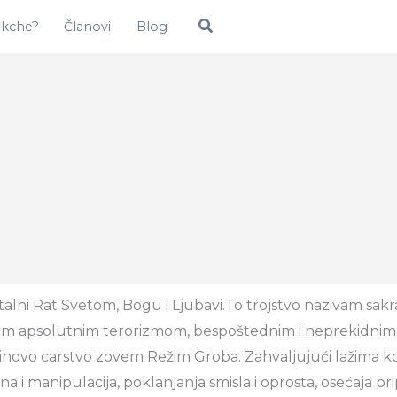
Pretraga
okche?
Članovi
Blog
lni Rat Svetom, Bogu i Ljubavi.To trojstvo nazivam sakr
vam apsolutnim terorizmom, bespoštednim i neprekidni
njihovo carstvo zovem Režim Groba. Zahvaljujući lažima ko
 manipulacija, poklanjanja smisla i oprosta, osećaja pripa