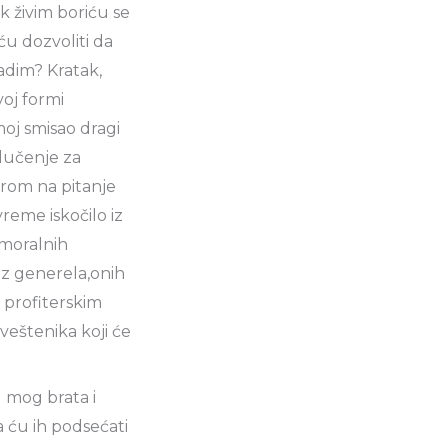
ok živim boriću se
ću dozvoliti da
adim? Kratak,
voj formi
 moj smisao dragi
dlučenje za
orom na pitanje
vreme iskočilo iz
i moralnih
ez generela,onih
m profiterskim
sveštenika koji će
 mog brata i
a ću ih podsećati