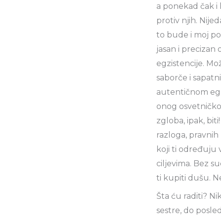
a ponekad čak i h
protiv njih. Nij
to bude i moj p
jasan i precizan 
egzistencije. Mož
saborče i sapatni
autentičnom egz
onog osvetničkog 
zgloba, ipak, bit
razloga, pravnih
koji ti određuju 
ciljevima. Bez su
ti kupiti dušu. 
Šta ću raditi? N
sestre, do posled