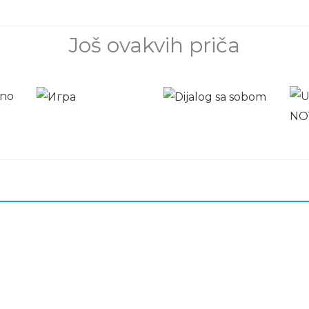
Još ovakvih priča