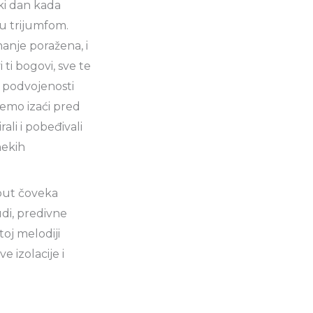
aki dan kada
ću trijumfom.
manje poražena, i
 ti bogovi, sve te
, podvojenosti
 ćemo izaći pred
rali i pobeđivali
nekih
 put čoveka
judi, predivne
toj melodiji
 izolacije i