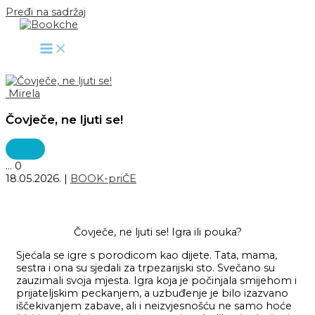
Pređi na sadržaj
Mirela
Čovječe, ne ljuti se!
...
0
18.05.2026.
|
BOOK-priČE
Čovječe, ne ljuti se! Igra ili pouka?
Sjećala se igre s porodicom kao dijete. Tata, mama,
sestra i ona su sjedali za trpezarijski sto. Svečano su
zauzimali svoja mjesta. Igra koja je počinjala smijehom i
prijateljskim peckanjem, a uzbuđenje je bilo izazvano
iščekivanjem zabave, ali i neizvjesnošću ne samo hoće