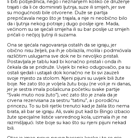
li biti pobjednica, nego i neznanjem koliko će druženje
trajati i da li će dominirati ljutnja, suze ili smijeh, jer sve
su mogućnosti bile otvorene. Duže se partija
prepričavala nego što je trajala, a nije ni neobično bilo
da i ljutnja nekog potraje j dugo poslije igre. Mada,
većinom su se sjećali smijeha ili su bar poslije uz smijeh
pričali o nečijoj ljutnji ili suzama.
Ona se sjećala nagovaranja ostalih da se igraju, jer
obično nisu željeli, pa ih je obilazila, molila i podmićivala
različitim uslugama sve dok ne bi nevoljko pristali.
Postavljala je tablu kad bi konačno pristali i onda ih
čekala da se pridruže. Uvijek bi neko odugovačio, pa su
ostali sjedali i ustajali dok konačno ne bi svi zauzeli
svoje mjesto za stolom. Njeni pijuni su uvijek bili žute
boje. Ne zato što je voljela žutu boju (ne voli je ni danas,
jer je sestra imala pošalicuna početku svake partije
“Svaki muto nosi žuto”), već zato što je znala da je
crvena rezervisana za sestru “tatinu”, a i porodičnu
princezu. To su bili rijetki trenutci kad je žalila što nema
brata, ali bar se igraju. Ali, svaki put kad bi Bingo izbacio
žute specijalne listiće vanrednog kola, uzimala ih je ne
razmišljajući. Iste boje su kao što su njeni pijuni nekad
bili.