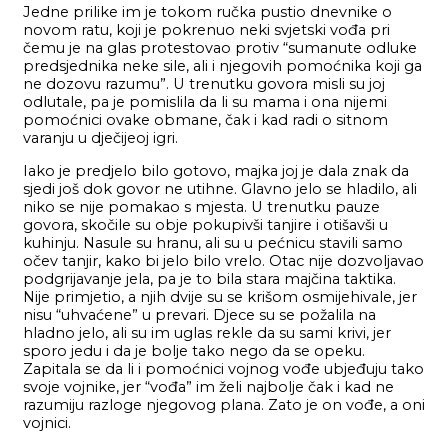
Jedne prilike im je tokom ručka pustio dnevnike o
novom ratu, koji je pokrenuo neki svjetski vođa pri
čemu je na glas protestovao protiv “sumanute odluke
predsjednika neke sile, ali i njegovih pomoćnika koji ga
ne dozovu razumu”. U trenutku govora misli su joj
odlutale, pa je pomislila da li su mama i ona nijemi
pomoćnici ovake obmane, čak i kad radi o sitnom
varanju u dječijeoj igri.
Iako je predjelo bilo gotovo, majka joj je dala znak da
sjedi još dok govor ne utihne. Glavno jelo se hladilo, ali
niko se nije pomakao s mjesta. U trenutku pauze
govora, skočile su obje pokupivši tanjire i otišavši u
kuhinju. Nasule su hranu, ali su u pećnicu stavili samo
očev tanjir, kako bi jelo bilo vrelo. Otac nije dozvoljavao
podgrijavanje jela, pa je to bila stara majčina taktika.
Nije primjetio, a njih dvije su se krišom osmijehivale, jer
nisu “uhvaćene” u prevari. Djece su se požalila na
hladno jelo, ali su im uglas rekle da su sami krivi, jer
sporo jedu i da je bolje tako nego da se opeku.
Zapitala se da li i pomoćnici vojnog vođe ubjeđuju tako
svoje vojnike, jer “vođa” im želi najbolje čak i kad ne
razumiju razloge njegovog plana. Zato je on vođe, a oni
vojnici.