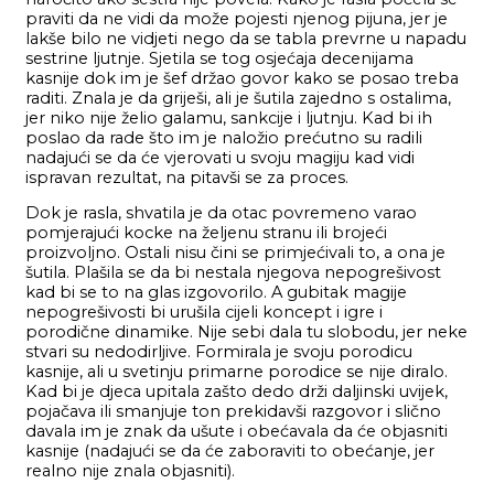
praviti da ne vidi da može pojesti njenog pijuna, jer je
lakše bilo ne vidjeti nego da se tabla prevrne u napadu
sestrine ljutnje. Sjetila se tog osjećaja decenijama
kasnije dok im je šef držao govor kako se posao treba
raditi. Znala je da griješi, ali je šutila zajedno s ostalima,
jer niko nije želio galamu, sankcije i ljutnju. Kad bi ih
poslao da rade što im je naložio prećutno su radili
nadajući se da će vjerovati u svoju magiju kad vidi
ispravan rezultat, na pitavši se za proces.
Dok je rasla, shvatila je da otac povremeno varao
pomjerajući kocke na željenu stranu ili brojeći
proizvoljno. Ostali nisu čini se primjećivali to, a ona je
šutila. Plašila se da bi nestala njegova nepogrešivost
kad bi se to na glas izgovorilo. A gubitak magije
nepogrešivosti bi urušila cijeli koncept i igre i
porodične dinamike. Nije sebi dala tu slobodu, jer neke
stvari su nedodirljive. Formirala je svoju porodicu
kasnije, ali u svetinju primarne porodice se nije diralo.
Kad bi je djeca upitala zašto dedo drži daljinski uvijek,
pojačava ili smanjuje ton prekidavši razgovor i slično
davala im je znak da ušute i obećavala da će objasniti
kasnije (nadajući se da će zaboraviti to obećanje, jer
realno nije znala objasniti).