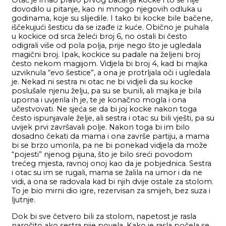
Otac je imao pravo prvog bacanja kocke i to se nije
dovodilo u pitanje, kao ni mnogo njegovih odluka u
godinama, koje su slijedile. I tako bi kocke bile bačene,
iščekujući šesticu da se izađe iz kuće. Obično je puhala
u kockice od srca želeći broj 6, no ostali bi često
odigrali više od pola polja, prije nego što je ugledala
magični broj. Ipak, kockice su padale na željeni broj
često nekom magijom. Vidjela bi broj 4, kad bi majka
uzviknula “evo šestice”, a ona je protrljala oči i ugledala
je. Nekad ni sestra ni otac ne bi vidjeli da su kocke
poslušale njenu želju, pa su se bunili, ali majka je bila
uporna i uvjerila ih je, te je konačno mogla i ona
učestvovati. Ne sjeća se da bi joj kocke nakon toga
često ispunjavale želje, ali sestra i otac su bili vješti, pa su
uvijek prvi završavali polje. Nakon toga bi im bilo
dosadno čekati da mama i ona završe partiju, a mama
bi se brzo umorila, pa ne bi ponekad vidjela da može
“pojesti” njenog pijuna, što je bilo sreći povodom
trećeg mjesta, ravnoj onoj kao da je pobjednica. Sestra
i otac su im se rugali, mama se žalila na umor i da ne
vidi, a ona se radovala kad bi njih dvije ostale za stolom.
To je bio mirni dio igre, rezervisan za smijeh, bez suza i
ljutnje.
Dok bi sve četvero bili za stolom, napetost je rasla
naročito ako sestra nije povela. Kako je rasla počela se