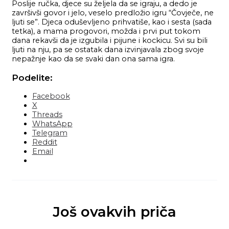
Poslije ručka, djece su željela da se igraju, a dedo je
završivši govor i jelo, veselo predložio igru “Čovječe, ne
ljuti se”. Djeca oduševljeno prihvatiše, kao i sesta (sada
tetka), a mama progovori, možda i prvi put tokom
dana rekavši da je izgubila i pijune i kockicu. Svi su bili
ljuti na nju, pa se ostatak dana izvinjavala zbog svoje
nepažnje kao da se svaki dan ona sama igra.
Podelite:
Facebook
X
Threads
WhatsApp
Telegram
Reddit
Email
Još ovakvih priča