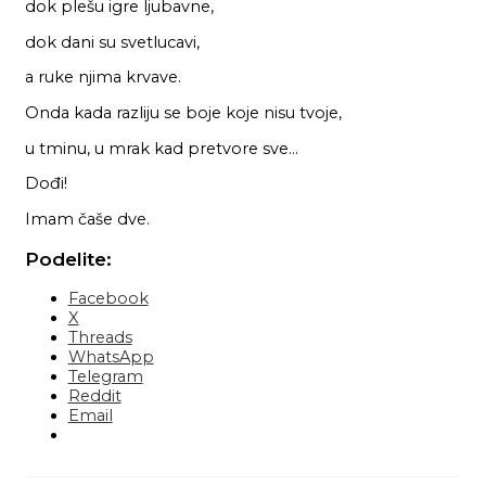
dok plešu igre ljubavne,
dok dani su svetlucavi,
a ruke njima krvave.
Onda kada razliju se boje koje nisu tvoje,
u tminu, u mrak kad pretvore sve…
Dođi!
Imam čaše dve.
Podelite:
Facebook
X
Threads
WhatsApp
Telegram
Reddit
Email