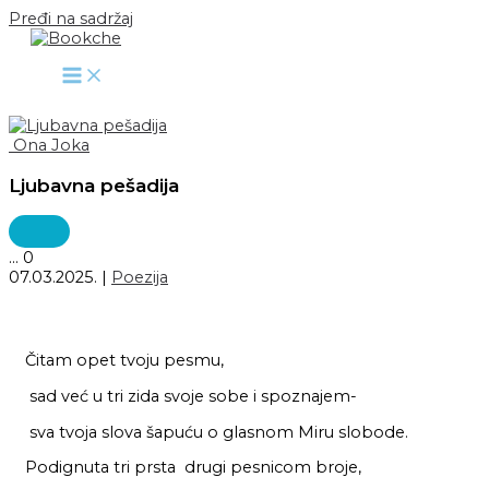
Pređi na sadržaj
Ona Joka
Ljubavna pešadija
...
0
07.03.2025.
|
Poezija
Čitam opet tvoju pesmu,
sad već u tri zida svoje sobe i spoznajem-
sva tvoja slova šapuću o glasnom Miru slobode.
Podignuta tri prsta drugi pesnicom broje,