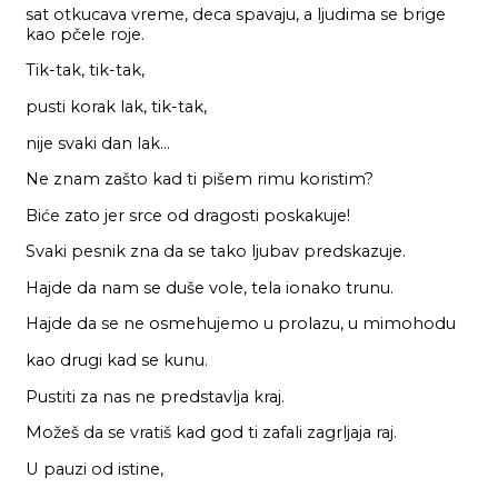
sat otkucava vreme, deca spavaju, a ljudima se brige
kao pčele roje.
Tik-tak, tik-tak,
pusti korak lak, tik-tak,
nije svaki dan lak…
Ne znam zašto kad ti pišem rimu koristim?
Biće zato jer srce od dragosti poskakuje!
Svaki pesnik zna da se tako ljubav predskazuje.
Hajde da nam se duše vole, tela ionako trunu.
Hajde da se ne osmehujemo u prolazu, u mimohodu
kao drugi kad se kunu.
Pustiti za nas ne predstavlja kraj.
Možeš da se vratiš kad god ti zafali zagrljaja raj.
U pauzi od istine,