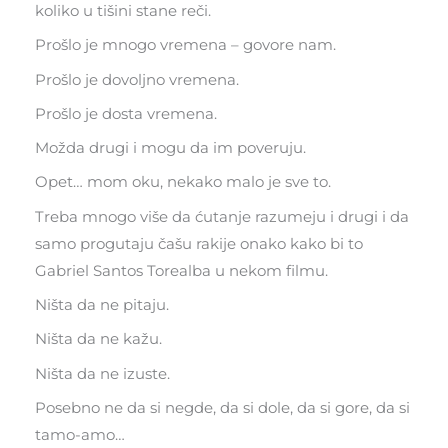
koliko u tišini stane reči.
Prošlo je mnogo vremena – govore nam.
Prošlo je dovoljno vremena.
Prošlo je dosta vremena.
Možda drugi i mogu da im poveruju.
Opet… mom oku, nekako malo je sve to.
Treba mnogo više da ćutanje razumeju i drugi i da
samo progutaju čašu rakije onako kako bi to
Gabriel Santos Torealba u nekom filmu.
Ništa da ne pitaju.
Ništa da ne kažu.
Ništa da ne izuste.
Posebno ne da si negde, da si dole, da si gore, da si
tamo-amo…