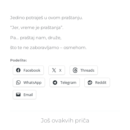
Jedino potraješ u ovom praštanju.
“Jer, vreme je praštanja”.
Pa… praštaj nam, druže,
što te ne zaboravljamo – osmehom.
Podelite:
Facebook
X
Threads
WhatsApp
Telegram
Reddit
Email
Još ovakvih priča