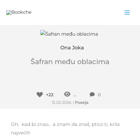
Pređi
na
sadržaj
Ona Joka
Šafran među oblacima
+22
...
0
12.02.2026.
|
Poezija
Oh, kad bi znao… a znam da znaš, ptico ti, krila
najvećih