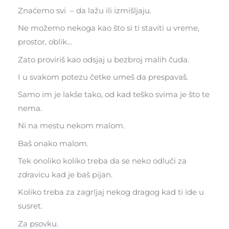
Znaćemo svi – da lažu ili izmišljaju.
Ne možemo nekoga kao što si ti staviti u vreme,
prostor, oblik…
Zato proviriš kao odsjaj u bezbroj malih čuda.
I u svakom potezu četke umeš da prespavaš.
Samo im je lakše tako, od kad teško svima je što te
nema.
Ni na mestu nekom malom.
Baš onako malom.
Tek onoliko koliko treba da se neko odluči za
zdravicu kad je baš pijan.
Koliko treba za zagrljaj nekog dragog kad ti ide u
susret.
Za psovku.