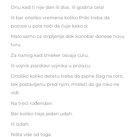
Onu kad ti nije dan ili dva.. ili godina cela!
Ili bar onoliko vremena koliko Priki treba da
pozove u pola noći da čuje kako si.
Malo samo za strpljenje dok konobar donese novu
turu.
Za namig kad šmeker osvaja curu.
Ili vojnik pozdravi vojnika u prolazu.
Onoliko koliko detetu treba da pipne šlag na torti,
tek postavljenu pred njim, misleći da ga niko ne
vidi.
Na treći rođendan.
Bar koliko traje jedan udah.
Ili izdah.
Ništa više od toga.