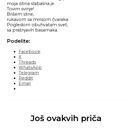
moja istina slabašna je.
Tovim svinje!
Brišem sline,
rukavom sa mirisom čvaraka.
Pogledom obuhvatam svet,
sa prašnjavih basamaka.
Podelite:
Facebook
X
Threads
WhatsApp
Telegram
Reddit
Email
Još ovakvih priča