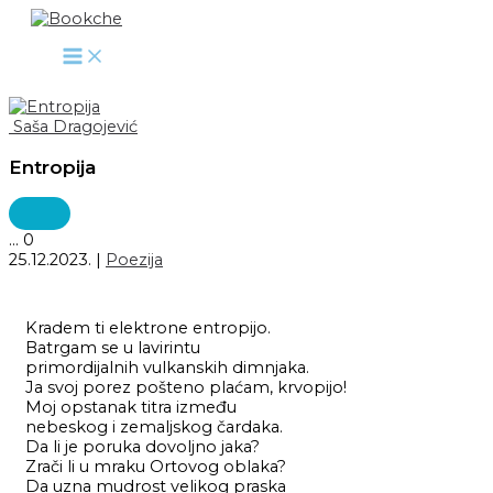
Pređi
na
sadržaj
Saša Dragojević
Entropija
...
0
25.12.2023.
|
Poezija
Kradem ti elektrone entropijo.
Batrgam se u lavirintu
primordijalnih vulkanskih dimnjaka.
Ja svoj porez pošteno plaćam, krvopijo!
Moj opstanak titra između
nebeskog i zemaljskog čardaka.
Da li je poruka dovoljno jaka?
Zrači li u mraku Ortovog oblaka?
Da uzna mudrost velikog praska