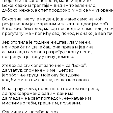
твоје очи, несавршености, мане и врлине.
Боже, сваким трептајем видим то зеленило,
дубоко, нежно, а опет продорно, у мој се ум укорен
Боже знај, нећу је на дан, још мање само на ноћ;
речју њеном ја се храним и за живот добијам моћ.
Затражио бих плес, макар последњи, само нек је ве
прогутаћу, ма – попићу свој понос, и онако је већ те
Јер отопила је године ништавила у мени,
не мора бити, да је баш она права и једина,
ал ми сада само она разређује крв у вени,
покренула је прву у низу домина.
Хтедох да стих опет започнем са “Боже”,
да узалуд споменем име Његово,
јер због ње груди моје ову бол држе;
кад би ми на њих легла, тешка као олово.
И на крају жеља, пролазна, а притом искрена,
да прековремено радим данима,
да гледам на свет погледом, неукаљаним
мислима о теби, грешним, прљавим.
Фалична си, несуђена моја,