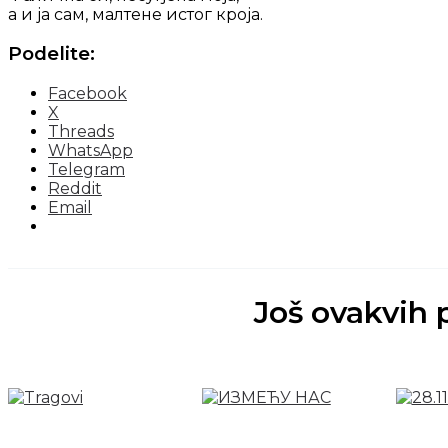
а и ја сам, малтене истог кроја.
Podelite:
Facebook
X
Threads
WhatsApp
Telegram
Reddit
Email
Još ovakvih 