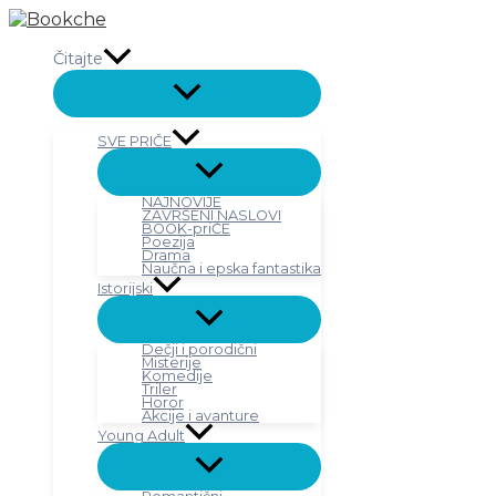
Pređi
na
sadržaj
Čitajte
SVE PRIČE
NAJNOVIJE
ZAVRŠENI NASLOVI
BOOK-priČE
Poezija
Drama
Naučna i epska fantastika
Istorijski
Dečji i porodični
Misterije
Komedije
Triler
Horor
Akcije i avanture
Young Adult