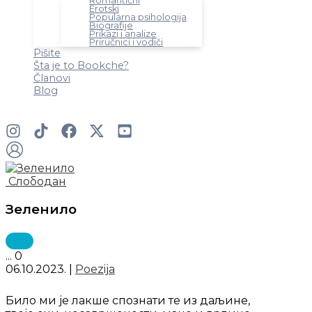
Romantični
Erotski
Popularna psihologija
Biografije
Prikazi i analize
Priručnici i vodiči
Pišite
Šta je to Bookche?
Članovi
Blog
Pretraga
Слободан
Зеленило
...
0
06.10.2023.
|
Poezija
Било ми је лакше спознати те из даљине,