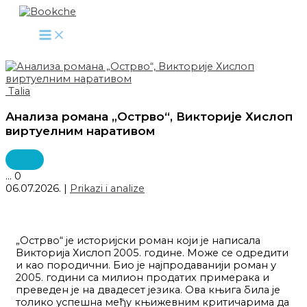
Pređi
na
sadržaj
Talia
Анализа романа „Острво“, Викторије Хислоп
виртуелним наративом
...
0
06.07.2026.
|
Prikazi i analize
„Острво“ је историјски роман који је написала
Викторија Хислоп 2005. године. Може се одредити
и као породични. Био је најпродаванији роман у
2005. години са милион продатих примерака и
преведен је на двадесет језика. Ова књига била је
толико успешна међу књижевним критичарима да