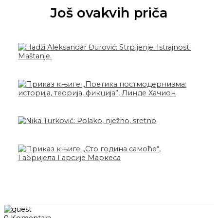
Još ovakvih priča