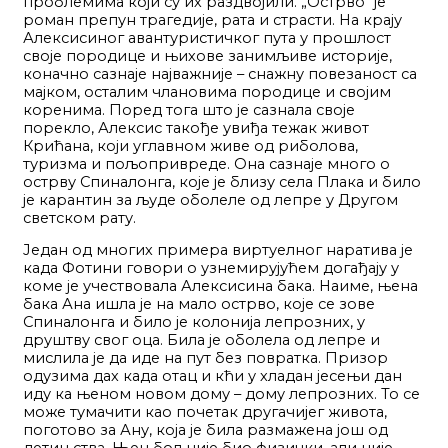
проблемима који су их раздвојили. „Острво“ је
роман препун трагедије, рата и страсти. На крају
Алексисиног авантуристичког пута у прошлост
своје породице и њихове занимљиве историје,
коначно сазнаје најважније – снажну повезаност са
мајком, осталим члановима породице и својим
коренима. Поред тога што је сазнала своје
порекло, Алексис такође увиђа тежак живот
Крићана, који углавном живе од риболова,
туризма и пољопривреде. Она сазнаје много о
острву Спиналонга, које је близу села Плака и било
је карантин за људе оболеле од лепре у Другом
светском рату.
Један од многих примера виртуелног наратива је
када Фотини говори о узнемирујућем догађају у
коме је учествовала Алексисина бака. Наиме, њена
бака Ана ишла је на мало острво, које се зове
Спиналонга и било је колонија лепрозних, у
друштву свог оца. Била је оболела од лепре и
мислила је да иде на пут без повратка. Призор
одузима дах када отац и кћи у хладан јесењи дан
иду ка њеном новом дому – дому лепрозних. То се
може тумачити као почетак другачијег живота,
поготово за Ану, која је била размажена још од