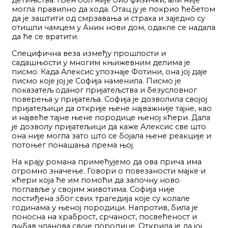
детињства. Њен бол није био физички, али није
могла правилно да хода. Отац ју је покрио ћебетом
да је заштити од смрзавања и страха и заједно су
отишли чамцем у Анин нови дом, одакле се надала
да ће се вратити.
Специфична веза између прошлости и
садашњости у многим књижевним делима је
писмо. Када Алексис упознаје Фотини, она јој даје
писмо које јој је Софија наменила. Писмо је
показатељ оданог пријатељства и безусловног
поверења у пријатеља. Софија је дозволила својој
пријатељици да открије њене најважније тајне, као
и највеће тајне њене породице њеној кћери. Дала
је дозволу пријатељици да каже Алексис све што
она није могла зато што се бојала њене реакције и
потоњег понашања према њој.
На крају романа примећујемо да ова прича има
огромно значење. Говори о повезаности мајке и
кћери која ће им помоћи да започну ново
поглавље у својим животима. Софија није
постиђена због свих трагедија које су колале
годинама у њеној породици. Напротив, била је
поносна на храброст, срчаност, посвећеност и
љубав чланова своје породице. Открила је да јој