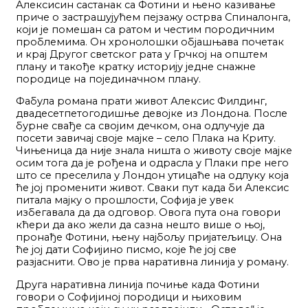
Алексисин састанак са Фотини и њено казивање
приче о застрашујућем пејзажу острва Спиналонга,
који је помешан са ратом и честим породичним
проблемима. Он хронолошки објашњава почетак
и крај Другог светског рата у Грчкој на општем
плану и такође кратку историју једне снажне
породице на појединачном плану.
Фабула романа прати живот Алексис Филдинг,
двадесетпетогодишње девојке из Лондона. После
бурне свађе са својим дечком, она одлучује да
посети завичај своје мајке – село Плака на Криту.
Чињеница да није знала ништа о животу своје мајке
осим тога да је рођена и одрасла у Плаки пре него
што се преселила у Лондон утицаће на одлуку која
ће јој променити живот. Сваки пут када би Алексис
питала мајку о прошлости, Софија је увек
избегавала да да одговор. Овога пута она говори
кћери да ако жели да сазна нешто више о њој,
пронађе Фотини, њену најбољу пријатељицу. Она
ће јој дати Софијино писмо, које ће јој све
разјаснити. Ово је прва наративна линија у роману.
Друга наративна линија почиње када Фотини
говори о Софијиној породици и њиховим