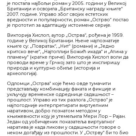
је постала најбољи роман у 2005. години у Великој
Британији и освојила „Британску награду књиге“
2007. године. Управо због својих естетских
вредности и популарности, роман „Острво“ постао
је прототип за адаптацију истоимене серије.
Викторија Хислоп, аутор „Острва“, рођена је 1959.
године у Великој Британији. Њене најпознатије
књиге су: „Повратак“, „Нит“ (романи) и „Једно
критско вече“, „Најтоплији Божић икада“ и „Атина у
пламену“ (кратке приче). Викторија Хислоп воли да
проводи време у Грчкој зато што је инспиришу
природа и културно обиље (историја и
археологија).
Одломци „Острва“ које ћемо овде тумачити
представљају комбинацију факата и фикције и
укључују временске одреднице садашњост –
прошлост. Управо из тих разлога „Острво“ је
најпогодније интерпретирати виртуелним
наративом, добро познатом методом у
књижевности коју је утемељила Мери Лор – Рајан.
Један од уобичајених показатеља виртуалног
наратива је када ликови у садашњости говоре о
неком догађају из прошлости. У „Острву“ би то био