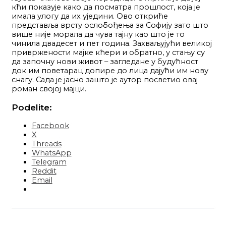
кћи показује како да посматра прошлост, која је
имала улогу да их уједини. Ово откриће
представља врсту ослобођења за Софију зато што
више није морала да чува тајну као што је то
чинила двадесет и пет година. Захваљујући великој
привржености мајке кћери и обратно, у стању су
да започну нови живот – загледане у будућност
док им поветарац допире до лица дајући им нову
снагу. Сада је јасно зашто је аутор посветио овај
роман својој мајци.
Podelite:
Facebook
X
Threads
WhatsApp
Telegram
Reddit
Email