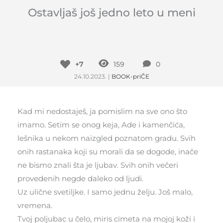
Ostavljaš još jedno leto u meni
+7
159
0
24.10.2023.
|
BOOK-priČE
Kad mi nedostaješ, ja pomislim na sve ono što
imamo. Setim se onog keja, Ade i kamenčića,
lešnika u nekom naizgled poznatom gradu. Svih
onih rastanaka koji su morali da se dogode, inače
ne bismo znali šta je ljubav. Svih onih večeri
provedenih negde daleko od ljudi.
Uz ulične svetiljke. I samo jednu želju. Još malo,
vremena.
Tvoj poljubac u čelo, miris cimeta na mojoj koži i