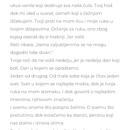
ukus vanile koji dodiruje sva naša čula. Tvoj hod
dok mi ideš u susret, osmeh koji s čežnjom
iščekujem. Tvoji prsti na mom licu i moje ruke u
tvojim džepovima. Držanje za ruku, ono zbog
kojeg osećaš da si hrabriji. Jer voliš.
Reči ribara: „Vama zaljubljenima se ne mogu
dogoditi loše stvari.“
Tvoje reči da ne voliš nedelju, jer je nedelja dan koji
boli. Dan u kojem se opraštamo.
Jedan od drugog. Od male sobe koja je čitav jedan
svet. Svet u kojem se najlepše mašta, dok je tvoja
ruka na mom stomaku. I dok govoriš o najlepšim
imenima, njihovom značenju.
I svemu onome što potajno želimo. O svemu što
prećutimo, dok koračamo ka stanici, peronu koji
nas stalno i iznova otima.