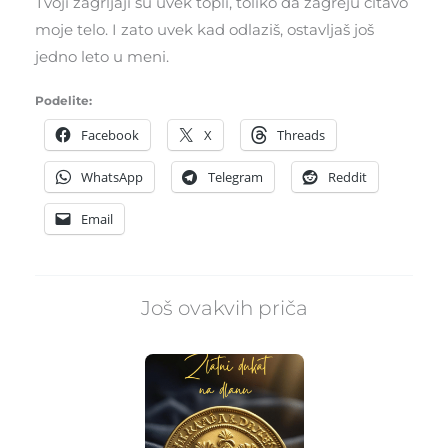
Tvoji zagrljaji su uvek topli, toliko da zagreju čitavo
moje telo. I zato uvek kad odlaziš, ostavljaš još
jedno leto u meni.
Podelite:
Facebook
X
Threads
WhatsApp
Telegram
Reddit
Email
Još ovakvih priča