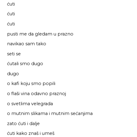
ćuti
ćuti
ćuti
pusti me da gledam u prazno
navikao sam tako
seti se
ćutali smo dugo
dugo
o kafi koju smo popili
o flaši vina odavno praznoj
o svetlima velegrada
o mutnim slikama i mutnim sećanjima
zato ćuti i dalje
ćuti kako znaš i umeš