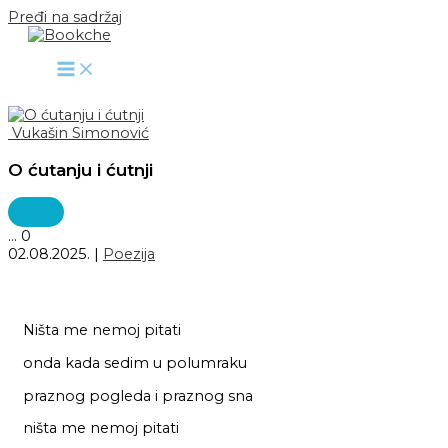
Pređi na sadržaj
Vukašin Simonović
O ćutanju i ćutnji
...
0
02.08.2025.
|
Poezija
Ništa me nemoj pitati
onda kada sedim u polumraku
praznog pogleda i praznog sna
ništa me nemoj pitati