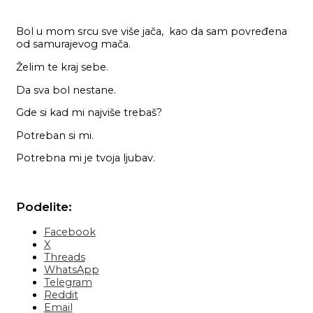
Bol u mom srcu sve više jača, kao da sam povređena
od samurajevog mača.
Želim te kraj sebe.
Da sva bol nestane.
Gde si kad mi najviše trebaš?
Potreban si mi.
Potrebna mi je tvoja ljubav.
Podelite:
Facebook
X
Threads
WhatsApp
Telegram
Reddit
Email