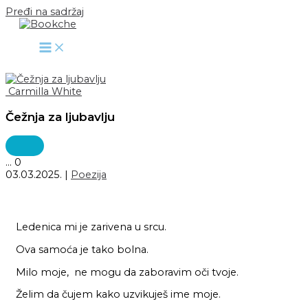
Pređi na sadržaj
Carmilla White
Čežnja za ljubavlju
...
0
03.03.2025.
|
Poezija
Ledenica mi je zarivena u srcu.
Ova samoća je tako bolna.
Milo moje, ne mogu da zaboravim oči tvoje.
Želim da čujem kako uzvikuješ ime moje.