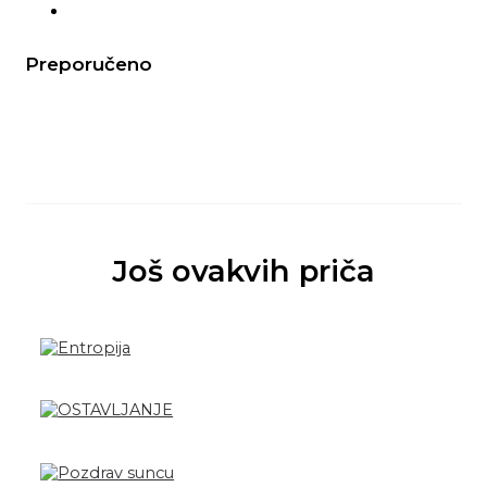
Preporučeno
Još ovakvih priča