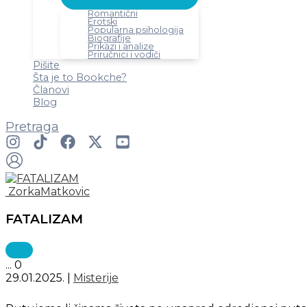
Romantični
Erotski
Popularna psihologija
Biografije
Prikazi i analize
Priručnici i vodiči
Pišite
Šta je to Bookche?
Članovi
Blog
Pretraga
ZorkaMatkovic
FATALIZAM
...
0
29.01.2025.
|
Misterije