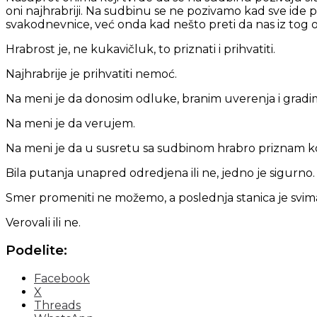
oni najhrabriji. Na sudbinu se ne pozivamo kad sve ide 
svakodnevnice, već onda kad nešto preti da nas iz tog o
Hrabrost je, ne kukavičluk, to priznati i prihvatiti.
Najhrabrije je prihvatiti nemoć.
Na meni je da donosim odluke, branim uverenja i gradi
Na meni je da verujem.
Na meni je da u susretu sa sudbinom hrabro priznam ko v
Bila putanja unapred odredjena ili ne, jedno je sigurno.
Smer promeniti ne možemo, a poslednja stanica je svima 
Verovali ili ne.
Podelite:
Facebook
X
Threads