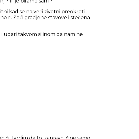
i? Ili je biramo sami?
itni kad se najveći životni preokreti
o rušeći gradjene stavove i stečena
i udari takvom silinom da nam ne
bići, tvrdim da to, zapravo, čine samo