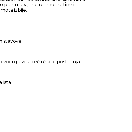
po planu, uvijeno u omot rutine i
mota izbije.
m stavove.
odi glavnu reč i čija je poslednja.
ista.