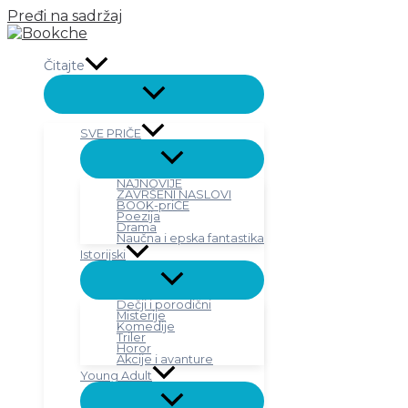
Pređi na sadržaj
Čitajte
SVE PRIČE
NAJNOVIJE
ZAVRŠENI NASLOVI
BOOK-priČE
Poezija
Drama
Naučna i epska fantastika
Istorijski
Dečji i porodični
Misterije
Komedije
Triler
Horor
Akcije i avanture
Young Adult