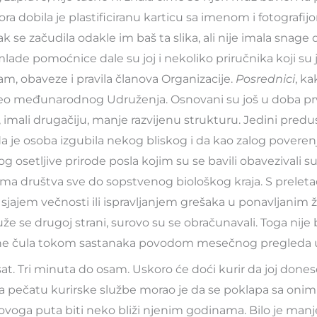
a dobila je plastificiranu karticu sa imenom i fotografijo
k se začudila odakle im baš ta slika, ali nije imala snage 
lade pomoćnice dale su joj i nekoliko priručnika koji su j
am, obaveze i pravila članova Organizacije.
Posrednici
, k
su deo međunarodnog Udruženja. Osnovani su još u doba p
 imali drugačiju, manje razvijenu strukturu. Jedini predu
 da je osoba izgubila nekog bliskog i da kao zalog poverenj
og osetljive prirode posla kojim su se bavili obavezivali su
ima društva sve do sopstvenog biološkog kraja. S preletač
sjajem večnosti ili ispravljanjem grešaka u ponavljanim ži
uže se drugoj strani, surovo su se obračunavali. Toga nije 
ine čula tokom sastanaka povodom mesečnog pregleda 
sat. Tri minuta do osam. Uskoro će doći kurir da joj done
 pečatu kurirske službe morao je da se poklapa sa onim 
ovoga puta biti neko bliži njenim godinama. Bilo je man