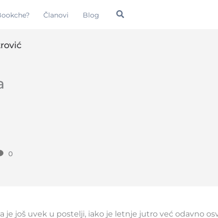
Pretraga
 Bookche?
Članovi
Blog
rović
a
0
e još uvek u postelji, iako je letnje jutro već odavno osv