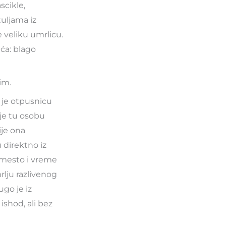
scikle,
uljama iz
veliku umrlicu.
ća: blago
im.
 je otpusnicu
 je tu osobu
ije ona
u direktno iz
e mesto i vreme
rlju razlivenog
ugo je iz
ishod, ali bez