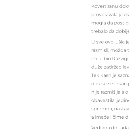
Kovertiranu dok
proveravala je o
mogla da postign
trebalo da dobije
U sve ovo, ušla 
razmisli, možda t
im je bio Razvig
duže zadržao le
Tek kasnije sazna
dok su se lekari 
nije razmišljala
obavestila, jedi
spremna, nastavi
a imaće i čime d
Vedrana do tada,