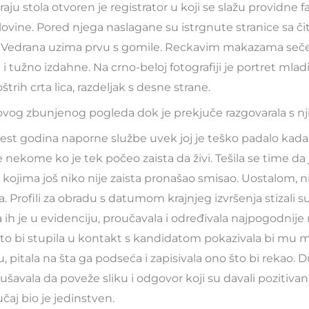
u stola otvoren je registrator u koji se slažu providne fa
vine. Pored njega naslagane su istrgnute stranice sa čit
 Vedrana uzima prvu s gomile. Reckavim makazama seče 
tužno izdahne. Na crno-beloj fotografiji je portret mladi
štrih crta lica, razdeljak s desne strane.
govog zbunjenog pogleda dok je prekjuče razgovarala s nj
 šest godina naporne službe uvek joj je teško padalo kada
 nekome ko je tek počeo zaista da živi. Tešila se time da
ojima još niko nije zaista pronašao smisao. Uostalom, n
a. Profili za obradu s datumom krajnjeg izvršenja stizali s
a ih je u evidenciju, proučavala i određivala najpogodnij
to bi stupila u kontakt s kandidatom pokazivala bi mu m
, pitala na šta ga podseća i zapisivala ono što bi rekao. D
šavala da poveže sliku i odgovor koji su davali pozitivan 
čaj bio je jedinstven.