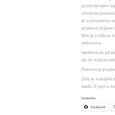
produženjem agon
unosnije poveziv
je u poverenju r
prilikom prijave
Bila je ćudljiva,
redovima.
Vedrana se pital
da će možda biti
Ponovo je pogled
Dok je stavljala d
slađu ili gorču ka
Podelite:
Facebook