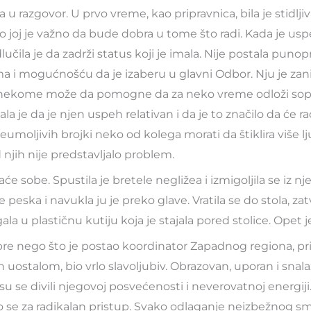
a u razgovor. U prvo vreme, kao pripravnica, bila je stidlj
ilo joj je važno da bude dobra u tome što radi. Kada je us
učila je da zadrži status koji je imala. Nije postala punop
a i mogućnošću da je izaberu u glavni Odbor. Nju je za
 nekome može da pomogne da za neko vreme odloži sops
nala je da je njen uspeh relativan i da je to značilo da će ra
umoljivih brojki neko od kolega morati da štiklira više ljud
jih nije predstavljalo problem.
aće sobe. Spustila je bretele negližea i izmigoljila se iz nj
e peska i navukla ju je preko glave. Vratila se do stola, zatv
la u plastičnu kutiju koja je stajala pored stolice. Opet j
, pre nego što je postao koordinator Zapadnog regiona, pr
n uostalom, bio vrlo slavoljubiv. Obrazovan, uporan i snalaž
su se divili njegovoj posvećenosti i neverovatnoj energiji
 se za radikalan pristup. Svako odlaganje neizbežnog sm