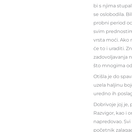
bi s njima stupal
se oslobodila. B
probni period odl
svim prednostim
vrsta moći. Ako
će to i uraditi. Z
zadovoljavanja ne
što mnogima od n
Otišla je do spav
uzela haljinu boj
uredno ih poslaga
Dobrivoje joj je
Razvigor, kao i o
napredovao. Svi 
početnik zalagao