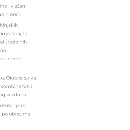
ine i vlažan
nih noći.
hinjskih
ao je onaj za
ed trodelnih
ma,
tani crnim
ratu. Okreće se ka
ni kombinezon i
nog vazduha.
 kuhinje i s
a po obrazima.