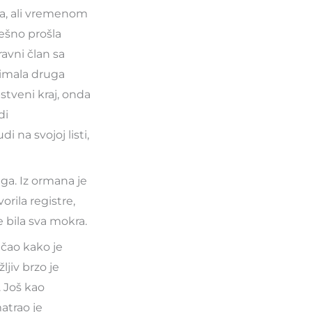
iva, ali vremenom
pešno prošla
ravni član sa
nimala druga
tveni kraj, onda
di
i na svojoj listi,
ega. Iz ormana je
orila registre,
e bila sva mokra.
ičao kako je
ljiv brzo je
. Još kao
atrao je