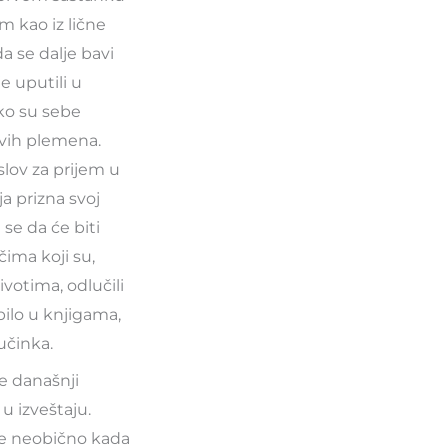
m kao iz lične
da se dalje bavi
e uputili u
ako su sebe
rvih plemena.
slov za prijem u
a prizna svoj
 se da će biti
ima koji su,
votima, odlučili
bilo u knjigama,
učinka.
se današnji
u izveštaju.
je neobično kada