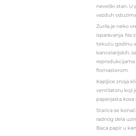
neveliki stan. U
vazduh oduzimali
Zurila je neko v
isparavanja. Na z
tekuću godinu s 
kancelarijskih, 
reprodukcijama s
flomasterom.
Kapljice znoja kli
ventilatoru koji 
paperjasta kosa 
Starica se konačn
radnog dela uzim
Baca papir u kant