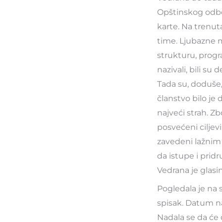
Opštinskog odbor
karte. Na trenuta
time. Ljubazne m
strukturu, progr
nazivali, bili 
Tada su, doduše,
članstvo bilo je
najveći strah. Zb
posvećeni ciljev
zavedeni lažnim 
da istupe i pridr
Vedrana je glas
Pogledala je na 
spisak. Datum na
Nadala se da će 