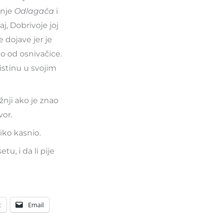
anje
Odlagača
i
j, Dobrivoje joj
 dojave jer je
no od osnivačice.
eistinu u svojim
žnji ako je znao
vor.
iko kasnio.
tu, i da li pije
t
Email