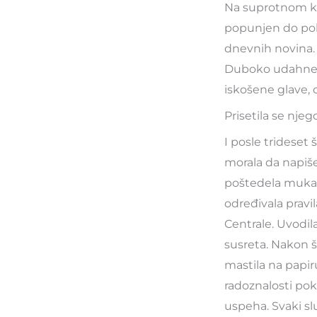
Na suprotnom kraj
popunjen do polo
dnevnih novina.
Duboko udahne i 
iskošene glave, o
Prisetila se nje
I posle trideset
morala da napiše
poštedela muka k
određivala pravil
Centrale. Uvodil
susreta. Nakon š
mastila na papiru
radoznalosti poku
uspeha. Svaki slu