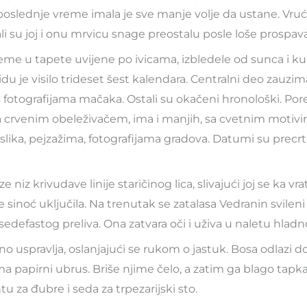
 poslednje vreme imala je sve manje volje da ustane. Vruć
 su joj i onu mrvicu snage preostalu posle loše prospava
reme u tapete uvijene po ivicama, izbledele od sunca i ku
idu je visilo trideset šest kalendara. Centralni deo zauzim
fotografijama mačaka. Ostali su okačeni hronološki. Por
sa crvenim obeleživačem, ima i manjih, sa cvetnim motivi
lika, pejzažima, fotografijama gradova. Datumi su precr
ze niz krivudave linije staričinog lica, slivajući joj se ka v
je sinoć uključila. Na trenutak se zatalasa Vedranin svile
sedefastog preliva. Ona zatvara oči i uživa u naletu hlad
o uspravlja, oslanjajući se rukom o jastuk. Bosa odlazi do
a papirni ubrus. Briše njime čelo, a zatim ga blago tapk
u za đubre i seda za trpezarijski sto.