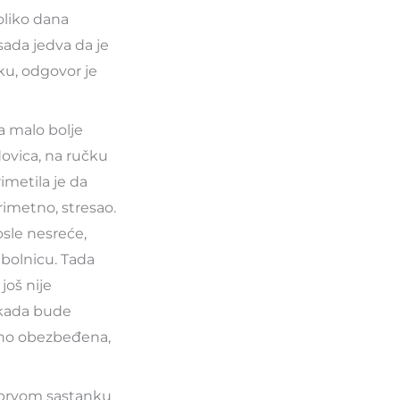
oliko dana
sada jedva da je
ku, odgovor je
a malo bolje
dovica, na ručku
imetila je da
imetno, stresao.
osle nesreće,
u bolnicu. Tada
još nije
, kada bude
alno obezbeđena,
a prvom sastanku