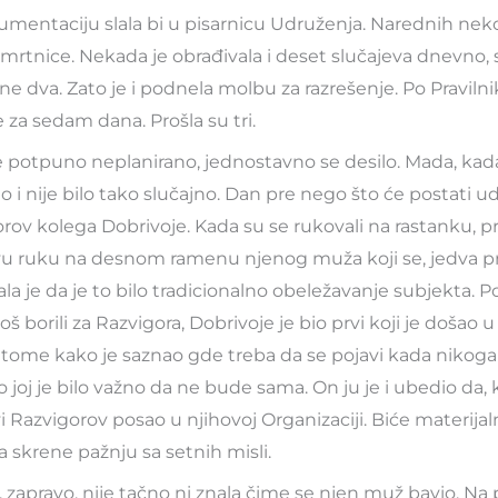
umentaciju slala bi u pisarnicu Udruženja. Narednih nek
smrtnice. Nekada je obrađivala i deset slučajeva dnevno, 
e dva. Zato je i podnela molbu za razrešenje. Po Pravilni
 za sedam dana. Prošla su tri.
je potpuno neplanirano, jednostavno se desilo. Mada, kad
o i nije bilo tako slučajno. Dan pre nego što će postati u
orov kolega Dobrivoje. Kada su se rukovali na rastanku, pr
vu ruku na desnom ramenu njenog muža koji se, jedva pr
la je da je to bilo tradicionalno obeležavanje subjekta. P
još borili za Razvigora, Dobrivoje je bio prvi koji je došao 
 o tome kako je saznao gde treba da se pojavi kada nikoga 
no joj je bilo važno da ne bude sama. On ju je i ubedio da
 Razvigorov posao u njihovoj Organizaciji. Biće materij
a skrene pažnju sa setnih misli.
 zapravo, nije tačno ni znala čime se njen muž bavio. N