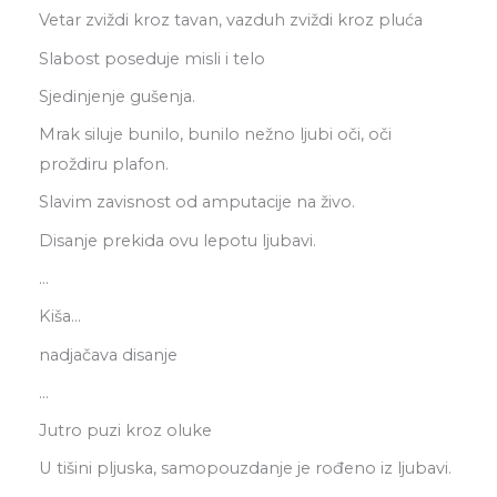
Vetar zviždi kroz tavan, vazduh zviždi kroz pluća
Slabost poseduje misli i telo
Sjedinjenje gušenja.
Mrak siluje bunilo, bunilo nežno ljubi oči, oči
proždiru plafon.
Slavim zavisnost od amputacije na živo.
Disanje prekida ovu lepotu ljubavi.
…
Kiša…
nadjačava disanje
…
Jutro puzi kroz oluke
U tišini pljuska, samopouzdanje je rođeno iz ljubavi.