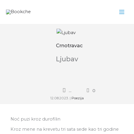
Pređi
na
sadržaj
Crnotravac
Ljubav
...
0
12.08.2023.
|
Poezija
Noć puzi kroz durofilin
Kroz mene na krevetu tri sata sede kao tri godine