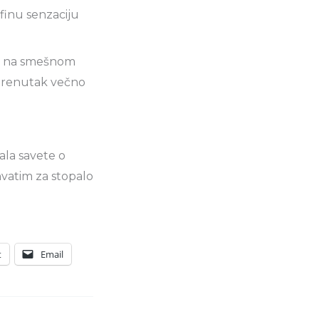
finu senzaciju
 je na smešnom
j trenutak večno
ala savete o
hvatim za stopalo
t
Email