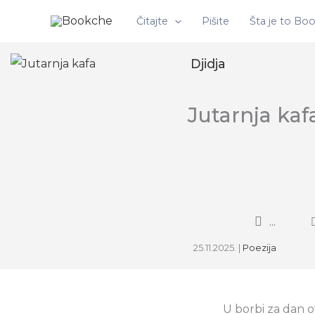
Pređi
Čitajte
Pišite
Šta je to Bo
na
sadržaj
Djidja
Jutarnja kaf
...
25.11.2025.
|
Poezija
U borbi za dan o