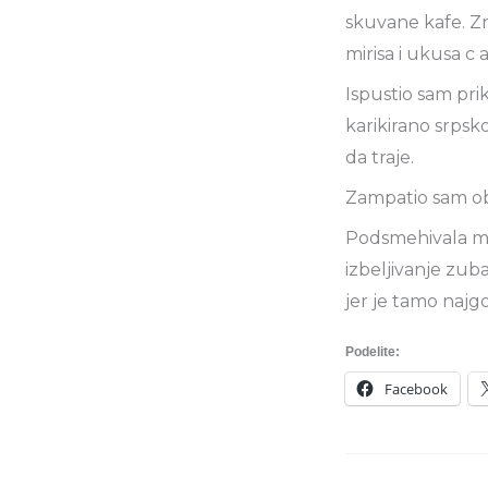
skuvane kafe. Zr
mirisa i ukusa c
Ispustio sam pri
karikirano srpsk
da traje.
Zampatio sam obli
Podsmehivala mi 
izbeljivanje zub
jer je tamo najgoli
Podelite:
Facebook