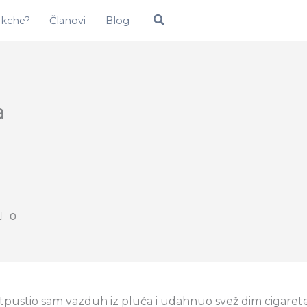
Pretraga
okche?
Članovi
Blog
a
0
tpustio sam vazduh iz pluća i udahnuo svež dim cigarete