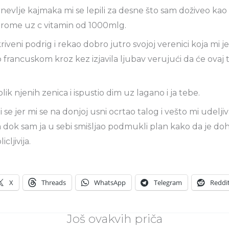
nevlje kajmaka mi se lepili za desne što sam doživeo kao 
 arome uz c vitamin od 1000mlg.
kriveni podrig i rekao dobro jutro svojoj verenici koja mi
o francuskom kroz kez izjavila ljubav verujući da će ova
k njenih zenica i ispustio dim uz lagano i ja tebe.
se jer mi se na donjoj usni ocrtao talog i vešto mi udeljiv
a dok sam ja u sebi smišljao podmukli plan kako da je do
cljivija.
X
Threads
WhatsApp
Telegram
Reddi
Još ovakvih priča