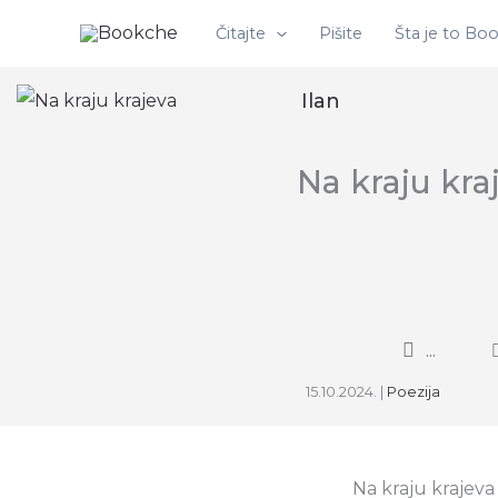
Pređi
Čitajte
Pišite
Šta je to Bo
na
sadržaj
Ilan
Na kraju kra
...
15.10.2024.
|
Poezija
Na kraju krajeva