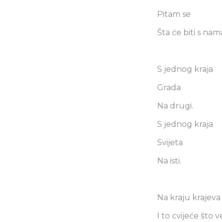
Pitam se
Šta će biti s nam
S jednog kraja
Grada
Na drugi.
S jednog kraja
Svijeta
Na isti.
Na kraju krajeva
I to cvijeće što v