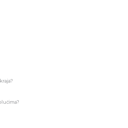
kraja?
 plućima?