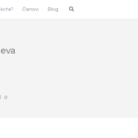
Pretraga
okche?
Članovi
Blog
jeva
0