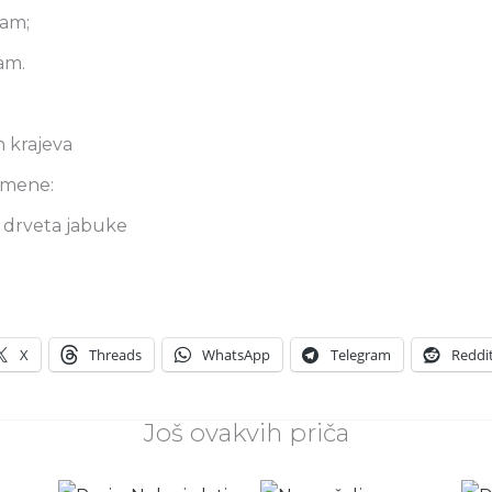
nam;
dam.
h krajeva
j mene:
 drveta jabuke
?
X
Threads
WhatsApp
Telegram
Reddi
Još ovakvih priča