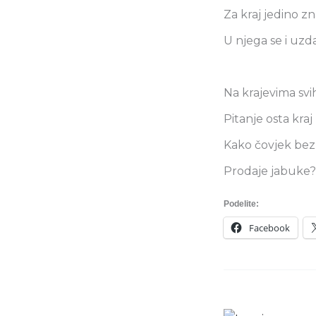
Za kraj jedino z
U njega se i uz
Na krajevima svi
Pitanje osta kra
Kako čovjek bez
Prodaje jabuke
Podelite:
Facebook