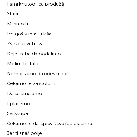
I smrknutog lica produžiš
Stani
Mi smo tu
Ima još sunaca i kiša
Zvezda i vetrova
Koje treba da podelimo
Molim te, tata
Nemoj samo da odeš u noć
Čekamo te za stolom
Da se smejemo
I plačemo
Svi skupa
Čekamo te da ispraviš sve što uradimo
Jer ti znaš bolje