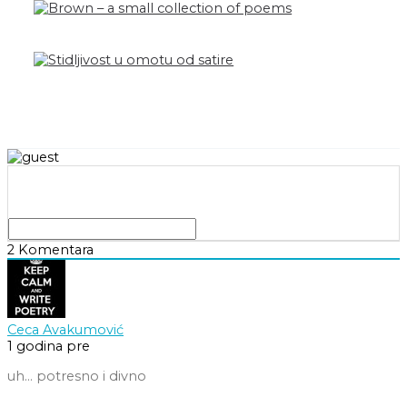
2
Komentara
Ceca Avakumović
1 godina pre
uh… potresno i divno