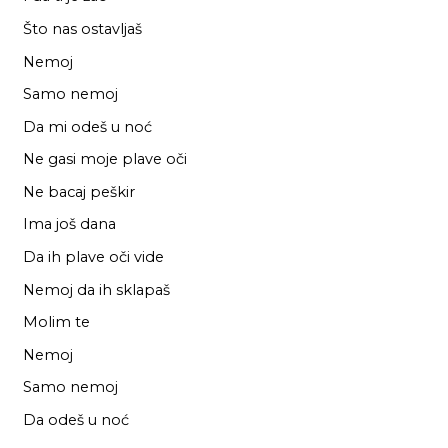
Što nas ostavljaš
Nemoj
Samo nemoj
Da mi odeš u noć
Ne gasi moje plave oči
Ne bacaj peškir
Ima još dana
Da ih plave oči vide
Nemoj da ih sklapaš
Molim te
Nemoj
Samo nemoj
Da odeš u noć