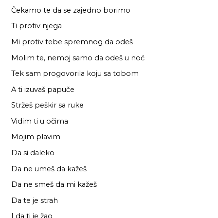
Čekamo te da se zajedno borimo
Ti protiv njega
Mi protiv tebe spremnog da odeš
Molim te, nemoj samo da odeš u noć
Tek sam progovorila koju sa tobom
A ti izuvaš papuče
Stržeš peškir sa ruke
Vidim ti u očima
Mojim plavim
Da si daleko
Da ne umeš da kažeš
Da ne smeš da mi kažeš
Da te je strah
I da ti je žao