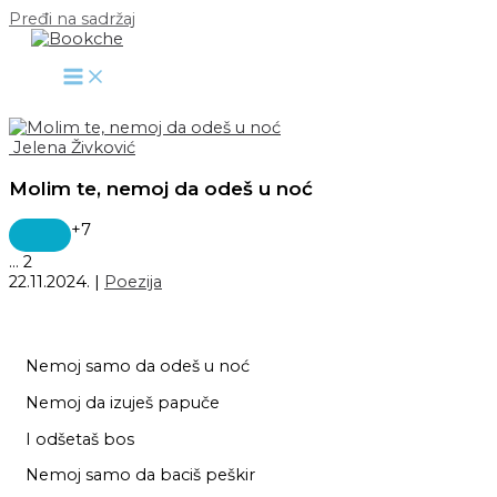
Pređi na sadržaj
Jelena Živković
Molim te, nemoj da odeš u noć
+7
...
2
22.11.2024.
|
Poezija
Nemoj samo da odeš u noć
Nemoj da izuješ papuče
I odšetaš bos
Nemoj samo da baciš peškir