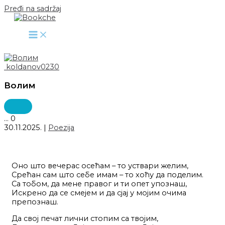
Pređi na sadržaj
koldanov0230
Волим
...
0
30.11.2025.
|
Poezija
Оно што вечерас осећам – то уствари желим,
Срећан сам што себе имам – то хоћу да поделим.
Са тобом, да мене правог и ти опет упознаш,
Искрено да се смејем и да сјај у мојим очима
препознаш.
Да свој печат лични стопим са твојим,