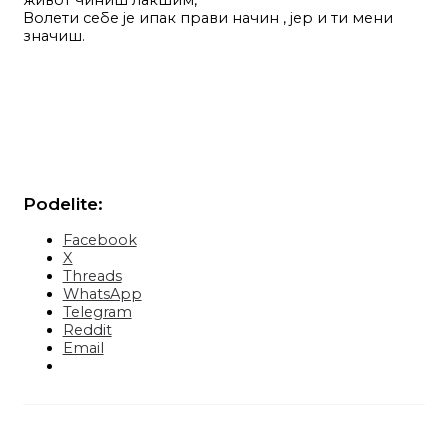
живот чиниш лакшим,
Волети себе је ипак прави начин , јер и ти мени
значиш.
Podelite:
Facebook
X
Threads
WhatsApp
Telegram
Reddit
Email