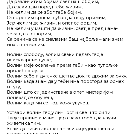
Да различитим бојама свет наш обојим,
Да сваки дан поред тебе живим,
Не желим да се због тебе бојим,
Отвореним срцем љубав да твоју примим,
Јер желим да живим, и опет се родим.
Не желим у машти да живим, свет је пред нама-
чека да га створим,
Са речима се не сналазим баш најбоље – али знам
ипак шта волим.
Волим слободу, волим сваки педаљ твоје
неискварене душе,
Волим моје осећање према теби – као пупољке
пролећне руже,
Волим себе и дугачке шетње док те држим за руку,
Волим када знам да у теби има простора за осмех
и тугу,
Волим што си јединствена а опет мистеријом
понекад се обучеш,
Волим када ми се под кожу увучеш,
Уствари волим твоју личност и све што си ти,
Твоје врлине и мане – јер свако треба да научи
живети са тим,
Знам да ниси савршена – али си јединствена и