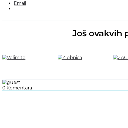
Email
Još ovakvih 
0
Komentara