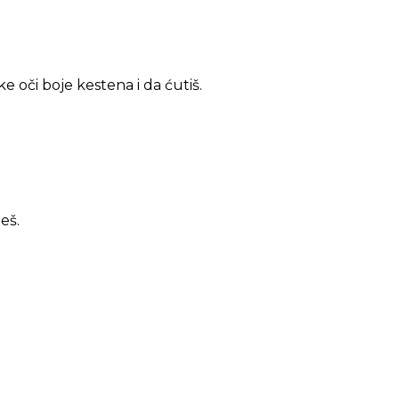
ke oči boje kestena i da ćutiš.
eš.