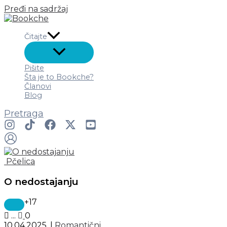
Pređi na sadržaj
Čitajte
Pišite
Šta je to Bookche?
Članovi
Blog
Pretraga
Pčelica
O nedostajanju
+17
...
0
10.04.2025.
|
Romantični