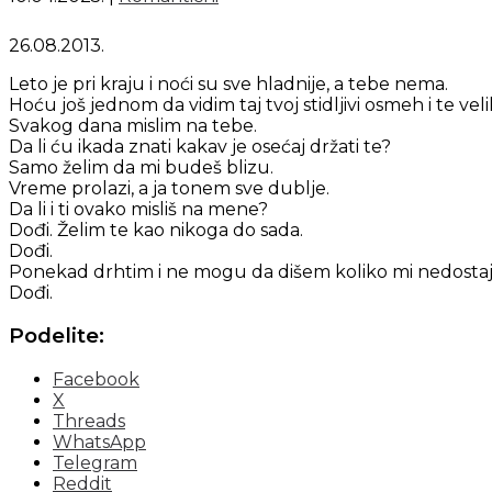
26.08.2013.
Leto je pri kraju i noći su sve hladnije, a tebe nema.
Hoću još jednom da vidim taj tvoj stidljivi osmeh i te veli
Svakog dana mislim na tebe.
Da li ću ikada znati kakav je osećaj držati te?
Samo želim da mi budeš blizu.
Vreme prolazi, a ja tonem sve dublje.
Da li i ti ovako misliš na mene?
Dođi. Želim te kao nikoga do sada.
Dođi.
Ponekad drhtim i ne mogu da dišem koliko mi nedostaj
Dođi.
Podelite:
Facebook
X
Threads
WhatsApp
Telegram
Reddit