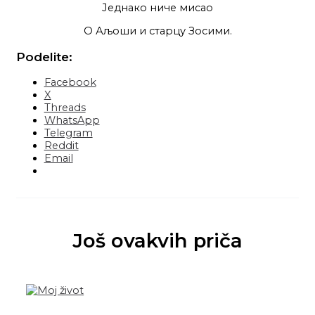
Једнако ниче мисао
О Аљоши и старцу Зосими.
Podelite:
Facebook
X
Threads
WhatsApp
Telegram
Reddit
Email
Još ovakvih priča