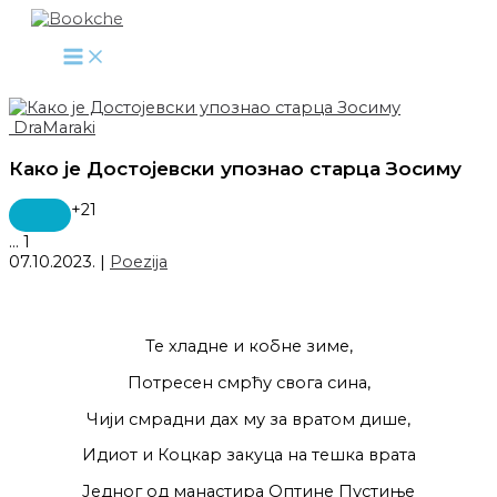
Pređi
na
sadržaj
DraMaraki
Како је Достојевски упознао старца Зосиму
+21
...
1
07.10.2023.
|
Poezija
Те хладне и кобне зиме,
Потресен смрћу свога сина,
Чији смрадни дах му за вратом дише,
Идиот и Коцкар закуца на тешка врата
Једног од манастира Оптине Пустиње