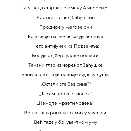
И угледа старца по имену Амвросије.
Кротки поглед баћушкин
Продире у његове очи
Које своје патње исказују вештије
Него антијунак из Подземља:
Болује од Херкулове болести.
Танани глас измореног баћушке
Запита оног који познаје људску душу:
„Остали сте без сина?“
„Ја сам проклет човек!“
„Немојте мрзети човека!“
Врата зашкрипаше; сами су у келији.
Већ тада у бриљантном уму