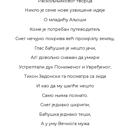
Раскољњиковог творца
Никло је семе нове узвишене идеје
О младићу Аљоши
Коме је потребан путеводитељ.
Снег нечујно покрива већ промрзлу земљу,
Глас баћушке је нешто јачи,
Ал’ довољно снажан да умири
Устрептали дух Пониженог и Увређеног,
Тихон Задонски га посматра са зида
И као да му шапће нешто
Само њима познато.
Снег једнако шкрипи,
Баћушка једнако теши,
А у уму Вечнога мужа