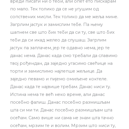
вреди писати ни о теби, али опет ето пискарам
по мало. Тек толико да се не угушим од
сопствених мисли. Тек толико да ме жеља мине.
Загрлим јастук и замислим тебе. Па њему
шапнем све што бих теби да си ту, све што бих
теби да си икад желео да слушаш. Загрлим
јастук па заплачем, јер те одавно нема, јер те
данас нема. Данас када смо требали да славимо
твој рођендан, да заједно угасимо свећице на
торти и замислимо најлепше жељице. Да
заједно певамо и пијемо омиљене коктеле.
Данас када те највише требам. Данас ниси ту.
Истина нема те већ неко време, али данас
посебно фалиш. Данас посебно размишљам
шта си ми ти. Данас посебно размишљам шта
осећам. Само више ни сама не знам шта тачно
осећам, мрзим те и волим. Мрзим што ниси ту,