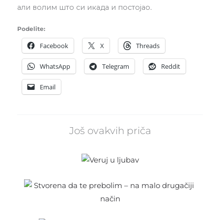
али волим што си икада и постојао.
Podelite:
Facebook
X
Threads
WhatsApp
Telegram
Reddit
Email
Još ovakvih priča