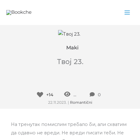
Pređi
na
sadržaj
Maki
Твој 23.
+14
...
0
22.11.2023.
|
Romantični
На тренутак помислим требало би, али схватим
да одавно не вреди. Не вреди писати теби. Не