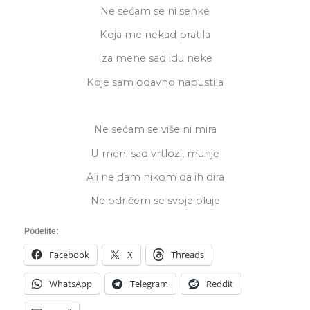
Ne sećam se ni senke
Koja me nekad pratila
Iza mene sad idu neke
Koje sam odavno napustila
Ne sećam se više ni mira
U meni sad vrtlozi, munje
Ali ne dam nikom da ih dira
Ne odričem se svoje oluje
Podelite:
Facebook
X
Threads
WhatsApp
Telegram
Reddit