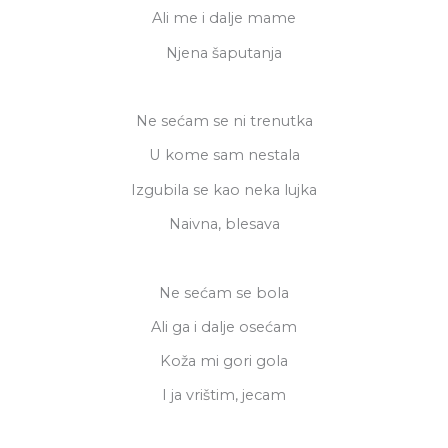
Ali me i dalje mame
Njena šaputanja
Ne sećam se ni trenutka
U kome sam nestala
Izgubila se kao neka lujka
Naivna, blesava
Ne sećam se bola
Ali ga i dalje osećam
Koža mi gori gola
I ja vrištim, jecam