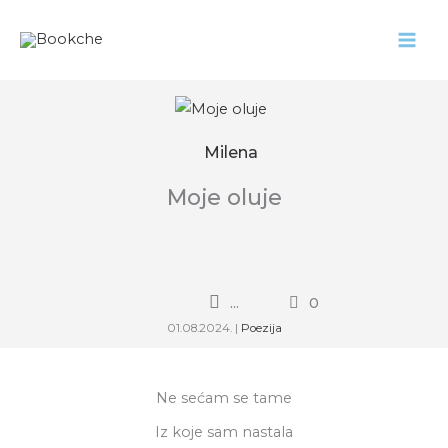
Pređi
na
sadržaj
Milena
Moje oluje
...
0
01.08.2024.
|
Poezija
Ne sećam se tame
Iz koje sam nastala