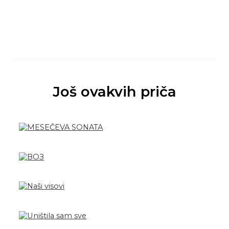
Još ovakvih priča