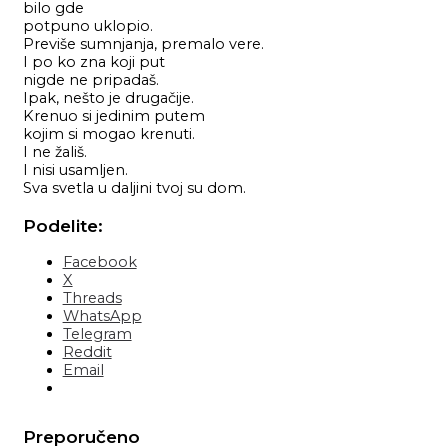
bilo gde
potpuno uklopio.
Previše sumnjanja, premalo vere.
I po ko zna koji put
nigde ne pripadaš.
Ipak, nešto je drugačije.
Krenuo si jedinim putem
kojim si mogao krenuti.
I ne žališ.
I nisi usamljen.
Sva svetla u daljini tvoj su dom.
Podelite:
Facebook
X
Threads
WhatsApp
Telegram
Reddit
Email
Preporučeno