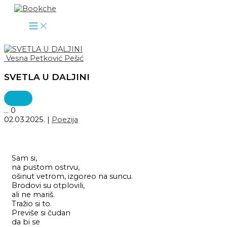
Pređi
na
sadržaj
Vesna Petković Pešić
SVETLA U DALJINI
...
0
02.03.2025.
|
Poezija
Sam si,
na pustom ostrvu,
ošinut vetrom, izgoreo na suncu.
Brodovi su otplovili,
ali ne mariš.
Tražio si to.
Previše si čudan
da bi se