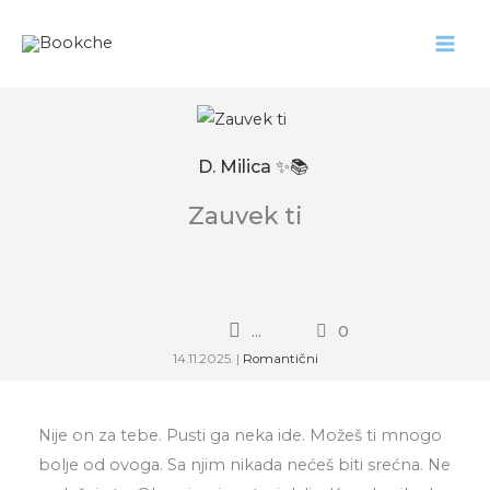
Pređi
na
sadržaj
D. Milica ✨📚
Zauvek ti
...
0
14.11.2025.
|
Romantični
Nije on za tebe. Pusti ga neka ide. Možeš ti mnogo
bolje od ovoga. Sa njim nikada nećeš biti srećna. Ne