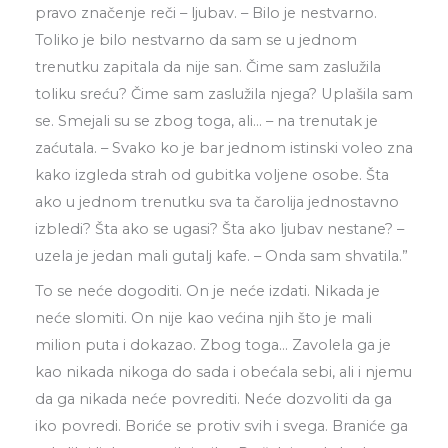
pravo značenje reči – ljubav. – Bilo je nestvarno.
Toliko je bilo nestvarno da sam se u jednom
trenutku zapitala da nije san. Čime sam zaslužila
toliku sreću? Čime sam zaslužila njega? Uplašila sam
se. Smejali su se zbog toga, ali… – na trenutak je
zaćutala. – Svako ko je bar jednom istinski voleo zna
kako izgleda strah od gubitka voljene osobe. Šta
ako u jednom trenutku sva ta čarolija jednostavno
izbledi? Šta ako se ugasi? Šta ako ljubav nestane? –
uzela je jedan mali gutalj kafe. – Onda sam shvatila.”
To se neće dogoditi. On je neće izdati. Nikada je
neće slomiti. On nije kao većina njih što je mali
milion puta i dokazao. Zbog toga… Zavolela ga je
kao nikada nikoga do sada i obećala sebi, ali i njemu
da ga nikada neće povrediti. Neće dozvoliti da ga
iko povredi. Boriće se protiv svih i svega. Braniće ga