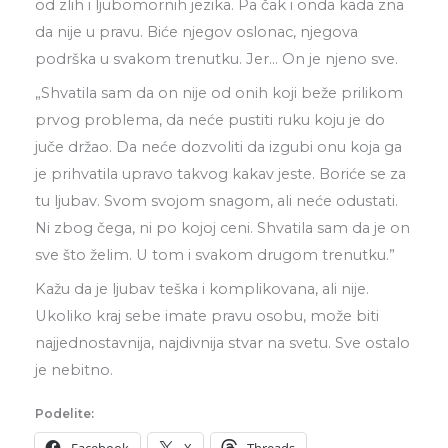
od zlih i ljubomornih jezika. Pa čak i onda kada zna
da nije u pravu. Biće njegov oslonac, njegova
podrška u svakom trenutku. Jer… On je njeno sve.
„Shvatila sam da on nije od onih koji beže prilikom
prvog problema, da neće pustiti ruku koju je do
juče držao. Da neće dozvoliti da izgubi onu koja ga
je prihvatila upravo takvog kakav jeste. Boriće se za
tu ljubav. Svom svojom snagom, ali neće odustati.
Ni zbog čega, ni po kojoj ceni. Shvatila sam da je on
sve što želim. U tom i svakom drugom trenutku.”
Kažu da je ljubav teška i komplikovana, ali nije.
Ukoliko kraj sebe imate pravu osobu, može biti
najjednostavnija, najdivnija stvar na svetu. Sve ostalo
je nebitno.
Podelite: