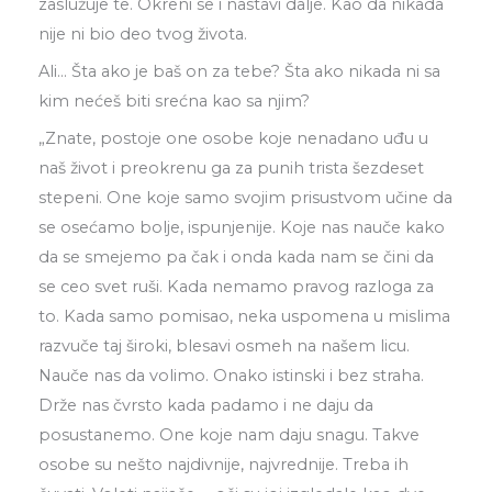
zaslužuje te. Okreni se i nastavi dalje. Kao da nikada
nije ni bio deo tvog života.
Ali… Šta ako je baš on za tebe? Šta ako nikada ni sa
kim nećeš biti srećna kao sa njim?
„Znate, postoje one osobe koje nenadano uđu u
naš život i preokrenu ga za punih trista šezdeset
stepeni. One koje samo svojim prisustvom učine da
se osećamo bolje, ispunjenije. Koje nas nauče kako
da se smejemo pa čak i onda kada nam se čini da
se ceo svet ruši. Kada nemamo pravog razloga za
to. Kada samo pomisao, neka uspomena u mislima
razvuče taj široki, blesavi osmeh na našem licu.
Nauče nas da volimo. Onako istinski i bez straha.
Drže nas čvrsto kada padamo i ne daju da
posustanemo. One koje nam daju snagu. Takve
osobe su nešto najdivnije, najvrednije. Treba ih