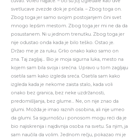
čuvati. Voleti najjače. – oči su joj izgledale kao dve
svetlucave zvezde dok je pričala. – Zbog toga on.
Zbog toga jer samo svojim postojanjem čini svet
mnogo lepšim mestom. Zbog toga jer mi ne da da
posustanem. Ni u jednom trenutku. Zbog toga jer
nije odustao onda kada je bilo teško. Ostao je.
Držao me je za ruku. Grlio onako kako samo on
zna. Taj zagljaj… Bio je moja sigurna luka, mesto na
kojem sam bila svoja i srećna. Upravo u tom zagljaju
osetila sam kako izgleda sreća. Osetila sam kako
izgleda kada je nekome zaista stalo, kada voli
onako bez granica, bez neke uzdržanosti,
predomišljanja, bez glume… Ne, on nije znao da
glumi. Možda je imao raznih osobina, ali nije umeo
da glumi. Sa sigurnošću i ponosom mogu reći da je
bio najiskrenija i najdivnija osoba na svetu. Sa njim, ja
sam naučila da volim. Jednom rečju, pokazao mi je