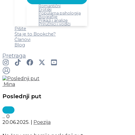
Romantični
Erotski
Popularna psihologija
Biografije
Prikazi i analize
Priručnici i vodiči
Pišite
Šta je to Bookche?
Članovi
Blog
Pretraga
Mina
Poslednji put
...
0
20.06.2025.
|
Poezija