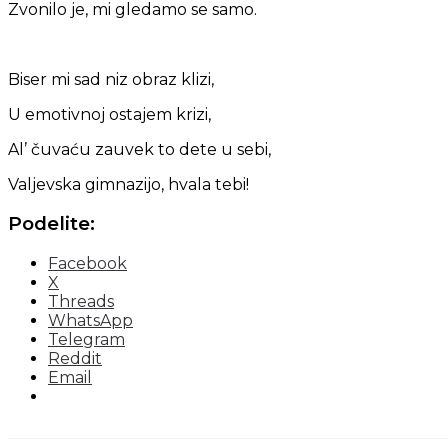
Zvonilo je, mi gledamo se samo.
Biser mi sad niz obraz klizi,
U emotivnoj ostajem krizi,
Al’ čuvaću zauvek to dete u sebi,
Valjevska gimnazijo, hvala tebi!
Podelite:
Facebook
X
Threads
WhatsApp
Telegram
Reddit
Email