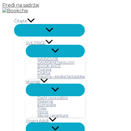
Pređi na sadržaj
Čitajte
SVE PRIČE
NAJNOVIJE
ZAVRŠENI NASLOVI
BOOK-priČE
Poezija
Drama
Naučna i epska fantastika
Istorijski
Dečji i porodični
Misterije
Komedije
Triler
Horor
Akcije i avanture
Young Adult