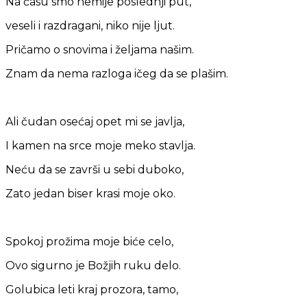
Na času smo hemije poslednji put,
veseli i razdragani, niko nije ljut.
Pričamo o snovima i željama našim.
Znam da nema razloga ičeg da se plašim.
Ali čudan osećaj opet mi se javlja,
I kamen na srce moje meko stavlja.
Neću da se završi u sebi duboko,
Zato jedan biser krasi moje oko.
Spokoj prožima moje biće celo,
Ovo sigurno je Božjih ruku delo.
Golubica leti kraj prozora, tamo,