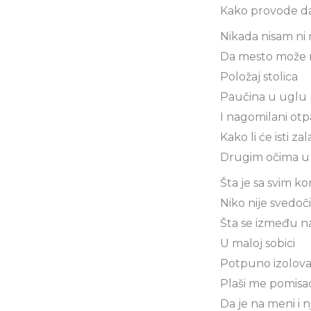
Kako provode d
Nikada nisam ni 
Da mesto može n
Položaj stolica
Paučina u uglu
I nagomilani ot
Kako li će isti zal
Drugim očima u
Šta je sa svim 
Niko nije svedoč
Šta se između n
U maloj sobici
Potpuno izolova
Plaši me pomisa
Da je na meni i n