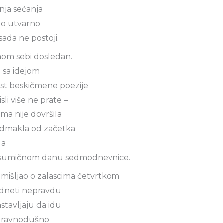
ja sećanja
o utvarno
 sada ne postoji.
mom sebi dosledan.
 sa idejom
est beskičmene poezije
sli više ne prate –
ma nije dovršila
odmakla od začetka
la
asumičnom danu sedmodnevnice.
zmišljao o zalascima četvrtkom
dneti nepravdu
stavljaju da idu
 ravnodušno