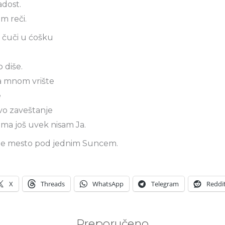
adost.
am reči.
 čuči u ćošku
 diše.
da mnom vrište
e
o zaveštanje
jima još uvek nisam Ja.
oje mesto pod jednim Suncem.
X
Threads
WhatsApp
Telegram
Reddi
Preporučeno