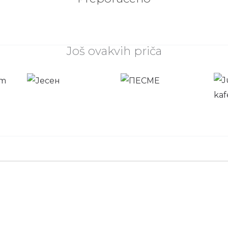
Još ovakvih priča