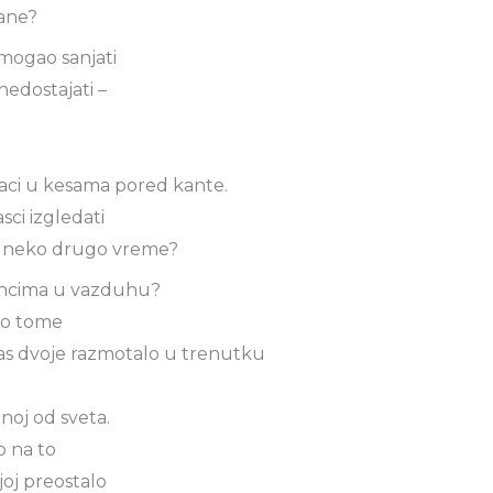
ane?
mogao sanjati
edostajati –
paci u kesama pored kante.
asci izgledati
 neko drugo vreme?
koncima u vazduhu?
io tome
as dvoje razmotalo u trenutku
noj od sveta.
o na to
joj preostalo