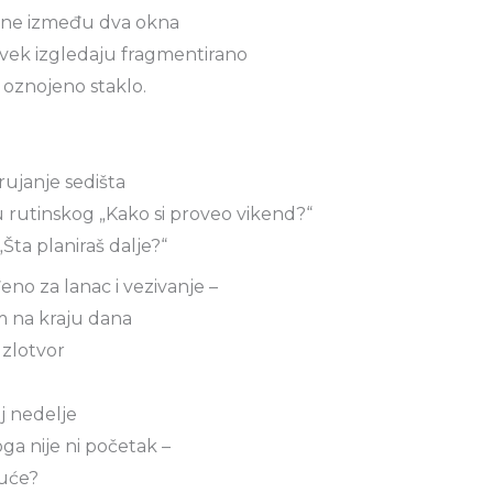
jene između dva okna
uvek izgledaju fragmentirano
 oznojeno staklo.
rujanje sedišta
 rutinskog „Kako si proveo vikend?“
Šta planiraš dalje?“
eno za lanac i vezivanje –
am na kraju dana
 zlotvor
aj nedelje
oga nije ni početak –
kuće?