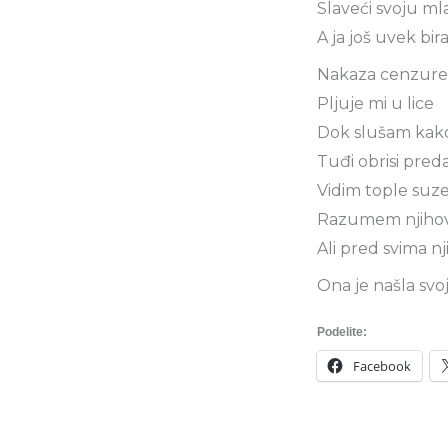
Slaveći svoju ml
A ja još uvek bir
Nakaza cenzure
Pljuje mi u lice
Dok slušam kako
Tuđi obrisi pre
Vidim tople suz
Razumem njihov
Ali pred svima n
Ona je našla sv
Podelite:
Facebook