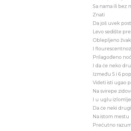
Sa nama ili bez 
Znati
Da još uvek post
Levo sedište pr
Oblepljeno žva
I flourescentno
Prilagođeno noćn
I da će neko drug
Između 5 i 6 po
Videti isti ugao 
Na svirepe zidov
I u uglu izlomlje
Da će neki drugi
Na istom mestu
Prećutno razume