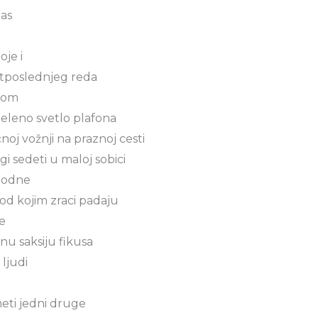
nas
oje i
etposlednjeg reda
kom
zeleno svetlo plafona
oj vožnji na praznoj cesti
i sedeti u maloj sobici
podne
pod kojim zraci padaju
e
nu saksiju fikusa
 ljudi
ti jedni druge