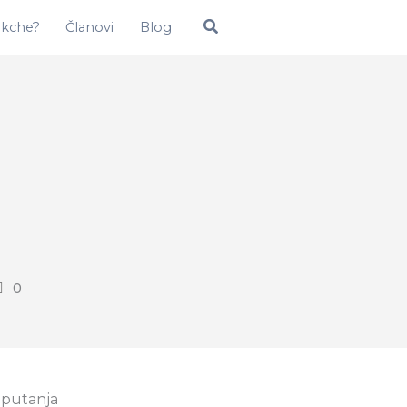
Pretraga
okche?
Članovi
Blog
0
 putanja