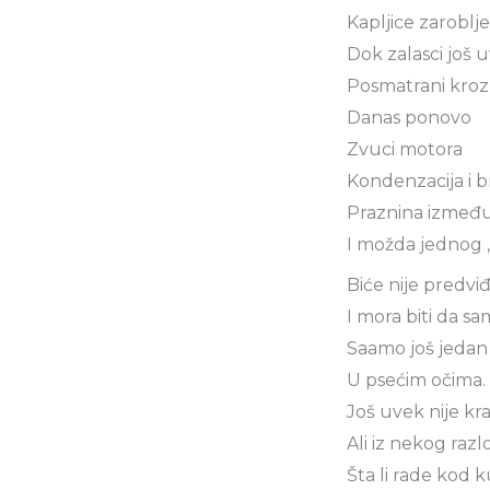
Kapljice zarobl
Dok zalasci još 
Posmatrani kroz
Danas ponovo
Zvuci motora
Kondenzacija i b
Praznina između
I možda jednog „
Biće nije predviđ
I mora biti da s
Saamo još jedan
U psećim očima.
Još uvek nije kr
Ali iz nekog razl
Šta li rade kod 