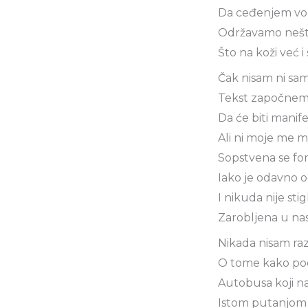
Da ceđenjem von
Održavamo nešt
Što na koži već i
Čak nisam ni sa
Tekst započnem
Da će biti manif
Ali ni moje me mi
Sopstvena se for
Iako je odavno 
I nikuda nije stig
Zarobljena u n
Nikada nisam ra
O tome kako po
Autobusa koji na
Istom putanjom