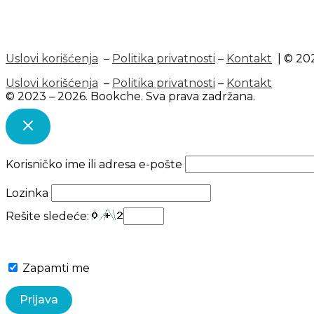
Uslovi korišćenja
–
Politika privatnosti
–
Kontakt
| © 202
Uslovi korišćenja
–
Politika privatnosti
–
Kontakt
© 2023 – 2026. Bookche. Sva prava zadržana.
Korisničko ime ili adresa e-pošte
Lozinka
Rešite sledeće:
Zapamti me