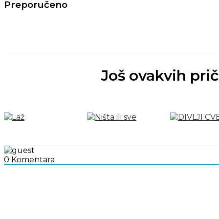
Preporučeno
Još ovakvih pri
0
Komentara