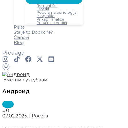
Romantični
Erotski
Popularna psihologija
Biografije
Prikazi i analize
Priručnici i vodiči
Pišite
Šta je to Bookche?
Članovi
Blog
Pretraga
Уметник у љубави
Андроид
...
0
07.02.2025.
|
Poezija