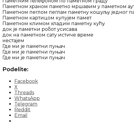
Паметним телефоном по паметном граду
Паметном храном паметно мршавим у паметном ау
Паметном пеглом пеглам паметну кошуљу једног 
Паметном картицом купујем памет
Паметном климом хладим паметну кућу
док је паметни робот усисава
док на паметном сату истиче време
нестајем
Где ми је паметни пуњач
Где ми је паметни пуњач
Где ми је паметни пуњач
Podelite:
Facebook
X
Threads
WhatsApp
Telegram
Reddit
Email