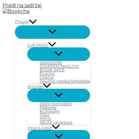
Pređi na sadržaj
Čitajte
SVE PRIČE
NAJNOVIJE
ZAVRŠENI NASLOVI
BOOK-priČE
Poezija
Drama
Naučna i epska fantastika
Istorijski
Dečji i porodični
Misterije
Komedije
Triler
Horor
Akcije i avanture
Young Adult