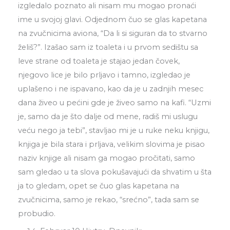
izgledalo poznato ali nisam mu mogao pronaći
ime u svojoj glavi. Odjednom čuo se glas kapetana
na zvučnicima aviona, “Da li si siguran da to stvarno
želiš?”. Izašao sam iz toaleta i u prvom sedištu sa
leve strane od toaleta je stajao jedan čovek,
njegovo lice je bilo prljavo i tamno, izgledao je
uplašeno i ne ispavano, kao da je u zadnjih mesec
dana živeo u pećini gde je živeo samo na kafi. “Uzmi
je, samo da je što dalje od mene, radiš mi uslugu
veću nego ja tebi”, stavljao mi je u ruke neku knjigu,
knjiga je bila stara i prljava, velikim slovima je pisao
naziv knjige ali nisam ga mogao pročitati, samo
sam gledao u ta slova pokušavajući da shvatim u šta
ja to gledam, opet se čuo glas kapetana na
zvučnicima, samo je rekao, “srećno”, tada sam se
probudio.