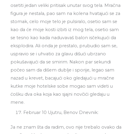
osetiti jedan veliki pritisak unutar svog tela. Mračna
figura je nestala, pao sam na kolena hvatajući se za
stomak, celo moje telo je pulsiralo, osetio sam se
kao da će moje kosti izbiti iz mog tela, osetio sam
se tesno kao kada naduvavaš balon isčekujući da
eksplodira. Ali onda je prestalo, prubudio sam se,
uspravio se i uhvatio za glavu dišući ubrzano
pokušavajući da se smirim. Nakon par sekundi
počeo sam da dišem dublje i sporije, legao sam
nazad u krevet, bacajući oko gledajući u mračne
kutke moje hotelske sobe mogao sam videti u
ćošku dva oka koja kao sjajni novčići gledaju u
mene.
Februar 10 Ujutru, Benov Dnevnik:
Ja ne znam šta da radim, ovo nije trebalo ovako da