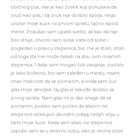
običnog psa, više je kao čovek koji pokušava da
zvuči kao pas, i taj zvuk nije dolazio spolja, nego
unutar moje kuće na prvom spratu, tačno ispod
mene. Pokušao sam upaliti svetlo, ali kao da nije
bilo struje, otvorio sam svoja vrata od sobe i
pogledao u pravcu stepenica, bio me je strah, strah
od toga šta me može čekati na dnu ovih mračnih
stepenica. I dalje sam mogao čuti zavijanje, zvučalo
je tako bolesno, bio sam zaleđen u mestu, nisam
imao hrabrosti da se pomerim, a onda sam čuo
glas moje devojke, taj glas je takođe dolazio sa
prvog sprata. Njen glas mi je dao snage da se
pomerim, polako sam počeo da silazim niz
stepenice isčekujući da vidim odsjaj nečijih očiju u
tami moje kuće. Kada sam sišao niz stepenice
zaputio sam se u dnevnu sobu, iako je većina sobe