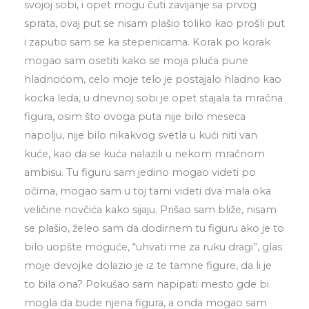
svojoj sobi, i opet mogu čuti zavijanje sa prvog
sprata, ovaj put se nisam plašio toliko kao prošli put
i zaputio sam se ka stepenicama. Korak po korak
mogao sam osetiti kako se moja pluća pune
hladnoćom, celo moje telo je postajalo hladno kao
kocka leda, u dnevnoj sobi je opet stajala ta mračna
figura, osim što ovoga puta nije bilo meseca
napolju, nije bilo nikakvog svetla u kući niti van
kuće, kao da se kuća nalazili u nekom mračnom
ambisu. Tu figuru sam jedino mogao videti po
očima, mogao sam u toj tami videti dva mala oka
veličine novčića kako sijaju. Prišao sam bliže, nisam
se plašio, želeo sam da dodirnem tu figuru ako je to
bilo uopšte moguće, “uhvati me za ruku dragi”, glas
moje devojke dolazio je iz te tamne figure, da li je
to bila ona? Pokušao sam napipati mesto gde bi
mogla da bude njena figura, a onda mogao sam