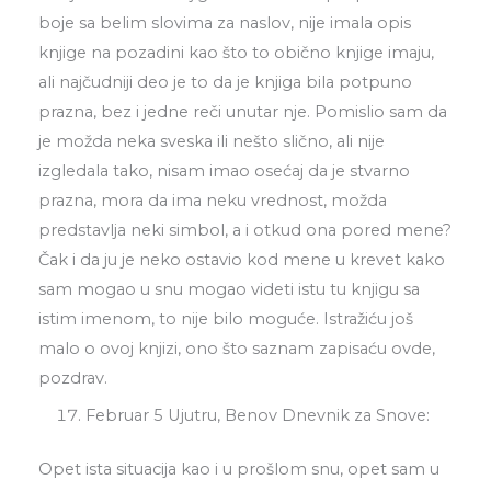
boje sa belim slovima za naslov, nije imala opis
knjige na pozadini kao što to obično knjige imaju,
ali najčudniji deo je to da je knjiga bila potpuno
prazna, bez i jedne reči unutar nje. Pomislio sam da
je možda neka sveska ili nešto slično, ali nije
izgledala tako, nisam imao osećaj da je stvarno
prazna, mora da ima neku vrednost, možda
predstavlja neki simbol, a i otkud ona pored mene?
Čak i da ju je neko ostavio kod mene u krevet kako
sam mogao u snu mogao videti istu tu knjigu sa
istim imenom, to nije bilo moguće. Istražiću još
malo o ovoj knjizi, ono što saznam zapisaću ovde,
pozdrav.
Februar 5 Ujutru, Benov Dnevnik za Snove:
Opet ista situacija kao i u prošlom snu, opet sam u