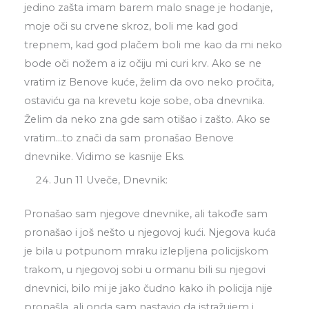
jedino zašta imam barem malo snage je hodanje,
moje oči su crvene skroz, boli me kad god
trepnem, kad god plačem boli me kao da mi neko
bode oči nožem a iz očiju mi curi krv. Ako se ne
vratim iz Benove kuće, želim da ovo neko pročita,
ostaviću ga na krevetu koje sobe, oba dnevnika.
Želim da neko zna gde sam otišao i zašto. Ako se
vratim…to znači da sam pronašao Benove
dnevnike. Vidimo se kasnije Eks.
Jun 11 Uveče, Dnevnik:
Pronašao sam njegove dnevnike, ali takođe sam
pronašao i još nešto u njegovoj kući. Njegova kuća
je bila u potpunom mraku izlepljena policijskom
trakom, u njegovoj sobi u ormanu bili su njegovi
dnevnici, bilo mi je jako čudno kako ih policija nije
pronašla, ali onda sam nastavio da istražujem i