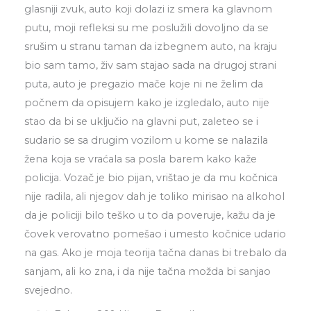
glasniji zvuk, auto koji dolazi iz smera ka glavnom
putu, moji refleksi su me poslužili dovoljno da se
srušim u stranu taman da izbegnem auto, na kraju
bio sam tamo, živ sam stajao sada na drugoj strani
puta, auto je pregazio mače koje ni ne želim da
počnem da opisujem kako je izgledalo, auto nije
stao da bi se uključio na glavni put, zaleteo se i
sudario se sa drugim vozilom u kome se nalazila
žena koja se vraćala sa posla barem kako kaže
policija. Vozač je bio pijan, vrištao je da mu kočnica
nije radila, ali njegov dah je toliko mirisao na alkohol
da je policiji bilo teško u to da poveruje, kažu da je
čovek verovatno pomešao i umesto kočnice udario
na gas. Ako je moja teorija tačna danas bi trebalo da
sanjam, ali ko zna, i da nije tačna možda bi sanjao
svejedno.