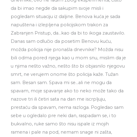
dnevnike, ovo ne radim zbog eksperimenta, čisto
da bi imao negde da sakupim svoje misli i
pogledam situaciju iz daljine. Benova kuća je sada
napuštena i izlepljena policijskom trakon za
Zabranjen Pristup, da…kao da bi to ikoga zaustavilo.
Danas sam odlučio da posetim Benovu kuću,
možda policija nije pronašla dnevnike? Možda nisu
bili odma pored njega kao u mom snu, mislim da je
u njima nešto važno, nešto što bi objasnilo njegovu
smrt, ne verujem onome što policija kaže. Tužan
sam. Besan sam. Spava mi se…ali ne mogu da
spavam, moje spavanje ako to neko može tako da
nazove tri ili četiri sata na dan me iscrpljuju,
prestaću da spavam, nema razloga. Pogledao sam
sebe u ogledalo pre neki dan, raspadam se, i to
bukvalno, ruke samo što nisu ispale iz mojih
ramena i pale na pod, nemam snage ni zašta,