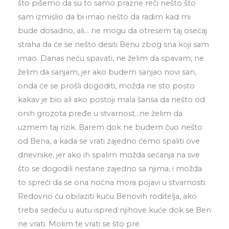
što pišemo da su to samo prazne reči nešto što
sam izmislio da bi imao nešto da radim kad mi
bude dosadno, ali… ne mogu da otresem taj osećaj
straha da će se nešto desiti Benu zbog sna koji sam
imao. Danas neću spavati, ne želim da spavam, ne
želim da sanjam, jer ako budem sanjao novi san,
onda će se prošli dogoditi, možda ne sto posto
kakav je bio ali ako postoji mala šansa da nešto od
onih grozota pređe u stvarnost…ne želim da
uzmem taj rizik. Barem dok ne budem čuo nešto
od Bena, a kada se vrati zajedno ćemo spaliti ove
dnevnike, jer ako ih spalim možda sećanja na sve
što se dogodili nestane zajedno sa njima, i možda
to spreči da se ona noćna mora pojavi u stvarnosti.
Redovno ću obilaziti kuću Benovih roditelja, ako
treba sedeću u autu ispred njihove kuće dok se Ben
ne vrati. Molim te vrati se što pre.