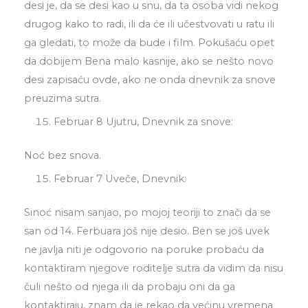
desi je, da se desi kao u snu, da ta osoba vidi nekog
drugog kako to radi, ili da će ili učestvovati u ratu ili
ga gledati, to može da bude i film. Pokušaću opet
da dobijem Bena malo kasnije, ako se nešto novo
desi zapisaću ovde, ako ne onda dnevnik za snove
preuzima sutra.
Februar 8 Ujutru, Dnevnik za snove:
Noć bez snova.
Februar 7 Uveče, Dnevnik:
Sinoć nisam sanjao, po mojoj teoriji to znači da se
san od 14. Ferbuara još nije desio. Ben se još uvek
ne javlja niti je odgovorio na poruke probaću da
kontaktiram njegove roditelje sutra da vidim da nisu
čuli nešto od njega ili da probaju oni da ga
kontaktiraju, znam da je rekao da većinu vremena