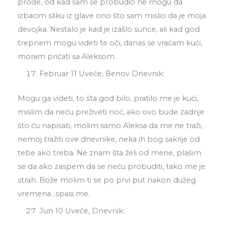
prođe, od kad sam se probudio ne mogu da
izbacim sliku iz glave ono što sam mislio da je moja
devojka. Nestalo je kad je izašlo sunce, ali kad god
trepnem mogu videti te oči, danas se vraćam kući,
moram pričati sa Aleksom.
Februar 11 Uveče, Benov Dnevnik:
Mogu ga videti, to šta god bilo, pratilo me je kući,
mislim da neću preživeti noć, ako ovo bude zadnje
što ću napisati, molim samo Aleksa da me ne traži,
nemoj tražiti ove dnevnike, neka ih bog sakrije od
tebe ako treba. Ne znam šta želi od mene, plašim
se da ako zaspem da se neću probuditi, tako me je
strah. Bože molim ti se po prvi put nakon dužeg
vremena…spasi me.
Jun 10 Uveče, Dnevnik: