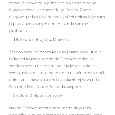
mrtav, njegovo telo je izgledalo kao isečeno sa
hiljadu noževa, kao smrt Julije Cezara. Pored
njegovog tela su bili dnevnici, slični onima koje sam
ja pisao, uzeo sam ih u ruke…i onda sam se
probudio.
Februar 8 Ujutru, Dnevnik:
Zaspao sam…ne znam kako ali jesam. Ovo jutro je
neko od komšija svratio do Benovih roditelja i
zatekao scenu na spratu, policija je već ispitala
scenu, misle da im je neko upao u kuću preko noći,
ubio ih na spavanju a onda unakazio njihova tela.
Žao mi je Ben. Nisam želeo da zaspem.
Jun 10 Ujutru, Dnevnik:
Nakon Benove smrti nisam mario da pišem