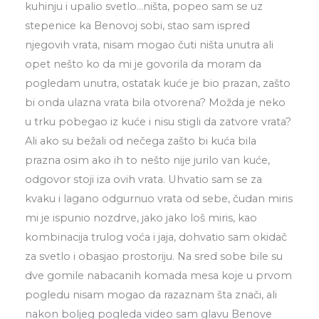
kuhinju i upalio svetlo…ništa, popeo sam se uz
stepenice ka Benovoj sobi, stao sam ispred
njegovih vrata, nisam mogao čuti ništa unutra ali
opet nešto ko da mi je govorila da moram da
pogledam unutra, ostatak kuće je bio prazan, zašto
bi onda ulazna vrata bila otvorena? Možda je neko
u trku pobegao iz kuće i nisu stigli da zatvore vrata?
Ali ako su bežali od nečega zašto bi kuća bila
prazna osim ako ih to nešto nije jurilo van kuće,
odgovor stoji iza ovih vrata. Uhvatio sam se za
kvaku i lagano odgurnuo vrata od sebe, čudan miris
mi je ispunio nozdrve, jako jako loš miris, kao
kombinacija trulog voća i jaja, dohvatio sam okidač
za svetlo i obasjao prostoriju. Na sred sobe bile su
dve gomile nabacanih komada mesa koje u prvom
pogledu nisam mogao da razaznam šta znači, ali
nakon boljeg pogleda video sam glavu Benove