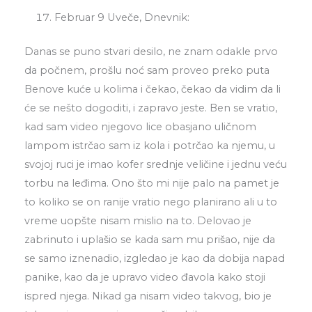
Februar 9 Uveče, Dnevnik:
Danas se puno stvari desilo, ne znam odakle prvo
da počnem, prošlu noć sam proveo preko puta
Benove kuće u kolima i čekao, čekao da vidim da li
će se nešto dogoditi, i zapravo jeste. Ben se vratio,
kad sam video njegovo lice obasjano uličnom
lampom istrčao sam iz kola i potrčao ka njemu, u
svojoj ruci je imao kofer srednje veličine i jednu veću
torbu na leđima. Ono što mi nije palo na pamet je
to koliko se on ranije vratio nego planirano ali u to
vreme uopšte nisam mislio na to. Delovao je
zabrinuto i uplašio se kada sam mu prišao, nije da
se samo iznenadio, izgledao je kao da dobija napad
panike, kao da je upravo video đavola kako stoji
ispred njega. Nikad ga nisam video takvog, bio je