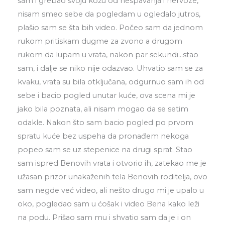
sam i grebao svoju kožu od nespavanja i nervoze,
nisam smeo sebe da pogledam u ogledalo jutros,
plašio sam se šta bih video. Počeo sam da jednom
rukom pritiskam dugme za zvono a drugom
rukom da lupam u vrata, nakon par sekundi…stao
sam, i dalje se niko nije odazvao. Uhvatio sam se za
kvaku, vrata su bila otključana, odgurnuo sam ih od
sebe i bacio pogled unutar kuće, ova scena mi je
jako bila poznata, ali nisam mogao da se setim
odakle. Nakon što sam bacio pogled po prvom
spratu kuće bez uspeha da pronađem nekoga
popeo sam se uz stepenice na drugi sprat. Stao
sam ispred Benovih vrata i otvorio ih, zatekao me je
užasan prizor unakaženih tela Benovih roditelja, ovo
sam negde već video, ali nešto drugo mi je upalo u
oko, pogledao sam u ćošak i video Bena kako leži
na podu. Prišao sam mu i shvatio sam da je i on