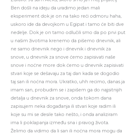
Ben došli na ideju da uradimo jedan mali
eksperiment dok je on na tako reći odmoru haha,
uskoro ide da devojkom u Egipat i tamo će biti dve
nedelje. Dok je on tamo odlučili smo da po prvi put
u našim životima krenemo da pišemo dnevnik, ali
ne samo dnevnik nego i dnevnik i dnevnik za
snove, u dnevnik za snove ćemo zapisivati naše
snove i noćne more dok ćemo u dnevnik zapisivati
stvari koje se dešavaju za taj dan kada se dogodio
taj san ili noćna mora. Ukratko, uhh recimo, danas ja
imam san, probudim se i zapišem ga do najjsitnijih
detalja u dnevnik za snove, onda tokom dana
zapisujem neka događanja ili stvari koje radim ili
koje su mi se desile tako nešto, i onda analiziram
ima li poklapanja između sna i pravog života.
Želimo da vidimo da li san ili noćna mora mogu da