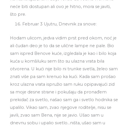
neće biti dostupan ali ovo je hitno, mora se javiti,
što pre.
Februar 3 Ujutru, Dnevnik za snove:
Hodam ulicom, jedva vidim prst pred okom, noć je
ali čudan deo je to da se ulične lampe ne pale. Bio
sam ispred Benove kuće, izgledala je kao i bilo koja
kuća u komšiluku sem što su ulazna vrata bila
otvorena. U kući nije bilo ni trunke svetla, želeo sam
znati više pa sam krenuo ka kući. Kada sam prošao
kroz ulazna vrata ispružio sam ruku opipavajući zid
sa moje desne strane i pokušaju da pronađem
prekidač za svetlo, našao sam ga i svetlo hodnika se
upalilo. Vikao sam, zvao njegove roditelje, nisu se
javili, zvao sam Bena, nije se javio. Ušao sam u
dnevnu sobu i upalio svetlo…ništa, ušao sam u