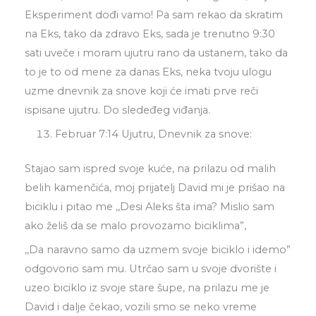
Eksperiment dođi vamo! Pa sam rekao da skratim
na Eks, tako da zdravo Eks, sada je trenutno 9:30
sati uveče i moram ujutru rano da ustanem, tako da
to je to od mene za danas Eks, neka tvoju ulogu
uzme dnevnik za snove koji će imati prve reči
ispisane ujutru. Do sledeđeg viđanja.
Februar 7:14 Ujutru, Dnevnik za snove:
Stajao sam ispred svoje kuće, na prilazu od malih
belih kamenčića, moj prijatelj David mi je prišao na
biciklu i pitao me ,,Desi Aleks šta ima? Mislio sam
ako želiš da se malo provozamo biciklima”,
,,Da naravno samo da uzmem svoje biciklo i idemo”
odgovorio sam mu. Utrčao sam u svoje dvorište i
uzeo biciklo iz svoje stare šupe, na prilazu me je
David i dalje čekao, vozili smo se neko vreme