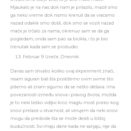
Mjaukalo je na nas dok nam je prilazilo, mazili smo
ga neko vreme dok nismo krenuli da se vraćamo
nazad odakle smo došli, dok smo se vozili nazad
mače je trčalo za nama, okrenuo sam se da ga
pogledam, onda sam pao sa bicikla, i to je bio
trenutak kada sam se probudio.
Februar 9 Uveče, Dnevnik:
Danas sam shvatio koliko ovaj ekperiment znači,
nisam siguran baš šta postižemo ovim svime što
pišemo ali znam sigurno da se nešto dešava. Ima
povezanosti između snova i pravog života, možda
je to neki teško vidljivi kroz maglu most preko kog
snovi prelaze u stvarnost, ali verujem da neki snovi
mogu da predvide šta se može desiti u bližoj
budućnosti. Svi imaju dane kada ne sanjaju, nije da