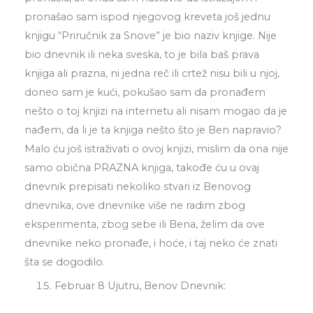
pronašao sam ispod njegovog kreveta još jednu
knjigu “Priručnik za Snove” je bio naziv knjige. Nije
bio dnevnik ili neka sveska, to je bila baš prava
knjiga ali prazna, ni jedna reč ili crtež nisu bili u njoj,
doneo sam je kući, pokušao sam da pronađem
nešto o toj knjizi na internetu ali nisam mogao da je
nađem, da li je ta knjiga nešto što je Ben napravio?
Malo ću još istraživati o ovoj knjizi, mislim da ona nije
samo obična PRAZNA knjiga, takođe ću u ovaj
dnevnik prepisati nekoliko stvari iz Benovog
dnevnika, ove dnevnike više ne radim zbog
eksperimenta, zbog sebe ili Bena, želim da ove
dnevnike neko pronađe, i hoće, i taj neko će znati
šta se dogodilo.
Februar 8 Ujutru, Benov Dnevnik: