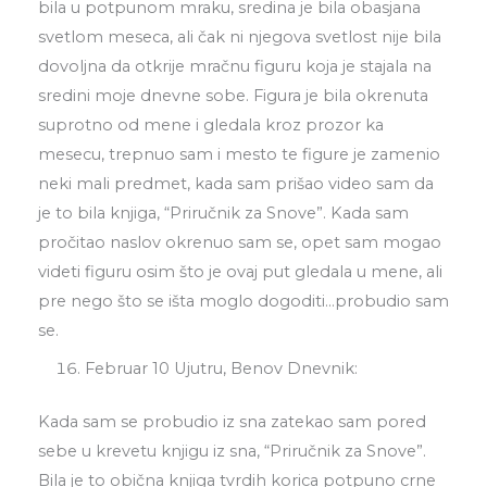
bila u potpunom mraku, sredina je bila obasjana
svetlom meseca, ali čak ni njegova svetlost nije bila
dovoljna da otkrije mračnu figuru koja je stajala na
sredini moje dnevne sobe. Figura je bila okrenuta
suprotno od mene i gledala kroz prozor ka
mesecu, trepnuo sam i mesto te figure je zamenio
neki mali predmet, kada sam prišao video sam da
je to bila knjiga, “Priručnik za Snove”. Kada sam
pročitao naslov okrenuo sam se, opet sam mogao
videti figuru osim što je ovaj put gledala u mene, ali
pre nego što se išta moglo dogoditi…probudio sam
se.
Februar 10 Ujutru, Benov Dnevnik:
Kada sam se probudio iz sna zatekao sam pored
sebe u krevetu knjigu iz sna, “Priručnik za Snove”.
Bila je to obična knjiga tvrdih korica potpuno crne