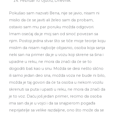
Februar 10 Ujutru, Dnevnik:
Pokušao sam nazvati Bena, nije se javio, nisam ni
mislio da će se javiti ali želeo sam da probam,
ostavio sam mu par poruku možda odgovori.
Imam osećaj da je moj san od sinoć povezan sa
njim. Postoji jedna stvar što se tiče moje teorije koju
mislim da nisam najbolje objasnio, osoba koja sanja
neki san na primer da je u vozu koji skrene sa šina i
upadne u reku, ne mora da znači da će se to
dogoditi baš kao u snu. Možda se desi nešto slično
ili samo jedan deo sna, možda voza ne bude ni bilo,
možda je taj govori da će ta osoba u nekom vozilu
skrenuti sa puta i upasti u reku, ne mora da znači da
je to voz. Daću još jedan primer, recimo da osoba
ima san da je u vojci i da sa snajperom pogađa
neprijatelje sa velike razdaljine, ono što može da se