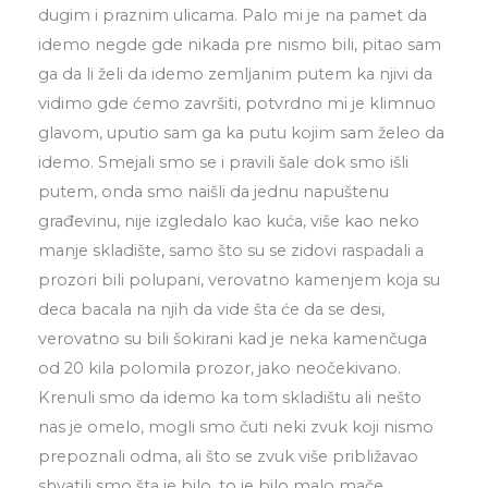
dugim i praznim ulicama. Palo mi je na pamet da
idemo negde gde nikada pre nismo bili, pitao sam
ga da li želi da idemo zemljanim putem ka njivi da
vidimo gde ćemo završiti, potvrdno mi je klimnuo
glavom, uputio sam ga ka putu kojim sam želeo da
idemo. Smejali smo se i pravili šale dok smo išli
putem, onda smo naišli da jednu napuštenu
građevinu, nije izgledalo kao kuća, više kao neko
manje skladište, samo što su se zidovi raspadali a
prozori bili polupani, verovatno kamenjem koja su
deca bacala na njih da vide šta će da se desi,
verovatno su bili šokirani kad je neka kamenčuga
od 20 kila polomila prozor, jako neočekivano.
Krenuli smo da idemo ka tom skladištu ali nešto
nas je omelo, mogli smo čuti neki zvuk koji nismo
prepoznali odma, ali što se zvuk više približavao
shvatili smo šta je bilo, to je bilo malo mače.