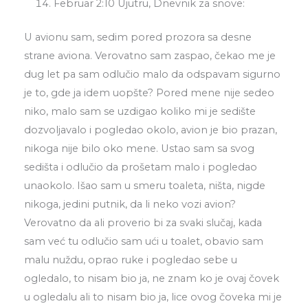
Februar 2:10 Ujutru, Dnevnik za snove:
U avionu sam, sedim pored prozora sa desne
strane aviona. Verovatno sam zaspao, čekao me je
dug let pa sam odlučio malo da odspavam sigurno
je to, gde ja idem uopšte? Pored mene nije sedeo
niko, malo sam se uzdigao koliko mi je sedište
dozvoljavalo i pogledao okolo, avion je bio prazan,
nikoga nije bilo oko mene. Ustao sam sa svog
sedišta i odlučio da prošetam malo i pogledao
unaokolo. Išao sam u smeru toaleta, ništa, nigde
nikoga, jedini putnik, da li neko vozi avion?
Verovatno da ali proverio bi za svaki slučaj, kada
sam već tu odlučio sam ući u toalet, obavio sam
malu nuždu, oprao ruke i pogledao sebe u
ogledalo, to nisam bio ja, ne znam ko je ovaj čovek
u ogledalu ali to nisam bio ja, lice ovog čoveka mi je