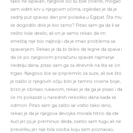
tako ne ispavan, njegove oči su bile crvene, mogao
sam videti krv u njegovim očima, izgledao je da je
zadnji put spavao dan pre polaska u Egipat. Šta mu
se dogodilo dok je bio tamo? Pitao sam ga da li se
nešto loše desilo, ali on je samo rekao da im
smeštaj nije bio najbolji i da je imao problema sa
spavanjem. Rekao je da bi želeo da legne da spava i
da će po njegovom proračunu spavati najmanje
nedelju dana, pitao sam ga za dnevnik na šta se on
trgao. Njegovo lice se pripremilo za suze, ali sve što
je izašlo iz njegovih očiju bilo je tamno crvene boje,
brzo je obrisao rukavom, rekao je da ga je pisao i da
će mi pokazati u narednih nekoliko dana kada se
odmori. Pitao sam ga zašto se vratio tako rano,
rekao je da je njegova devojka morala hitno da ide
kući jer joj je preminuo deda, osetio sam tugu ali ne
preveliku jer nije bila osoba koju sam poznavao,