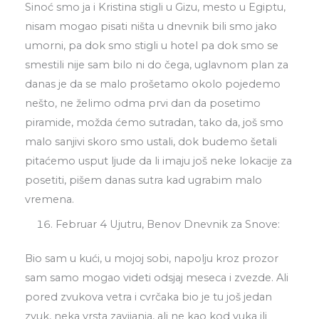
Sinoć smo ja i Kristina stigli u Gizu, mesto u Egiptu,
nisam mogao pisati ništa u dnevnik bili smo jako
umorni, pa dok smo stigli u hotel pa dok smo se
smestili nije sam bilo ni do čega, uglavnom plan za
danas je da se malo prošetamo okolo pojedemo
nešto, ne želimo odma prvi dan da posetimo
piramide, možda ćemo sutradan, tako da, još smo
malo sanjivi skoro smo ustali, dok budemo šetali
pitaćemo usput ljude da li imaju još neke lokacije za
posetiti, pišem danas sutra kad ugrabim malo
vremena.
Februar 4 Ujutru, Benov Dnevnik za Snove:
Bio sam u kući, u mojoj sobi, napolju kroz prozor
sam samo mogao videti odsjaj meseca i zvezde. Ali
pored zvukova vetra i cvrčaka bio je tu još jedan
zvuk, neka vrsta zavijanja, ali ne kao kod vuka ili