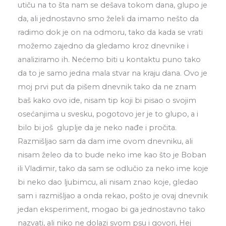
utiču na to šta nam se dešava tokom dana, glupo je
da, ali jednostavno smo želeli da imamo nešto da
radimo dok je on na odmoru, tako da kada se vrati
možemo zajedno da gledamo kroz dnevnike i
analiziramo ih. Nećemo biti u kontaktu puno tako
da to je samo jedna mala stvar na kraju dana. Ovo je
moj prvi put da pišem dnevnik tako da ne znam
baš kako ovo ide, nisam tip koji bi pisao o svojim
osećanjima u svesku, pogotovo jer je to glupo, a i
bilo bi još gluplje da je neko nađe i pročita.
Razmišljao sam da dam ime ovom dnevniku, ali
nisam želeo da to bude neko ime kao što je Boban
ili Vladimir, tako da sam se odlučio za neko ime koje
bi neko dao ljubimcu, ali nisam znao koje, gledao
sam i razmišljao a onda rekao, pošto je ovaj dnevnik
jedan eksperiment, mogao bi ga jednostavno tako
nazvati, ali niko ne dolazi svom psu i govori, Hej