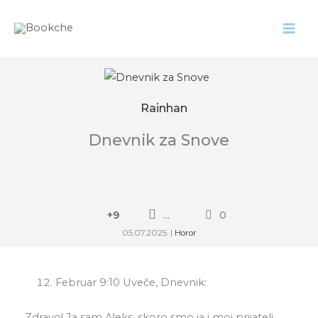
Pređi
na
sadržaj
Rainhan
Dnevnik za Snove
+9
...
0
05.07.2025.
|
Horor
Februar 9:10 Uveče, Dnevnik:
Zdravo! Ja sam Aleks, skoro smo ja i moj prijatelj