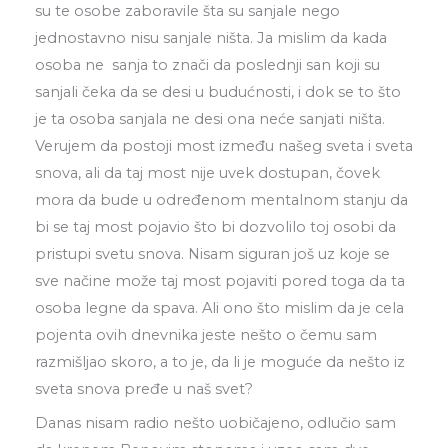
su te osobe zaboravile šta su sanjale nego
jednostavno nisu sanjale ništa. Ja mislim da kada
osoba ne sanja to znači da poslednji san koji su
sanjali čeka da se desi u budućnosti, i dok se to što
je ta osoba sanjala ne desi ona neće sanjati ništa.
Verujem da postoji most između našeg sveta i sveta
snova, ali da taj most nije uvek dostupan, čovek
mora da bude u određenom mentalnom stanju da
bi se taj most pojavio što bi dozvolilo toj osobi da
pristupi svetu snova. Nisam siguran još uz koje se
sve načine može taj most pojaviti pored toga da ta
osoba legne da spava. Ali ono što mislim da je cela
pojenta ovih dnevnika jeste nešto o čemu sam
razmišljao skoro, a to je, da li je moguće da nešto iz
sveta snova pređe u naš svet?
Danas nisam radio nešto uobičajeno, odlučio sam