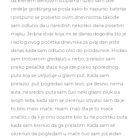
da krenem Benovim stopama i uzeo sam dve
nedelje godišnjeg sa posla kako bi napunio baterije
i potpuno se posvetio ovim dnevnicima, takođe
sam odlučio da u narednih nekoliko dana posetim
majku. Jedina stvar koja mi se danas dogodila što je
i razlog ovog početka dnevnika za ovaj dan jeste
danas kada sam odlučio otići do prodavnice. Hodao
sam trotoarom gledajući u nebo, prelazio sam
preko pešačke staze koja ide preko sporednog
puta koji se uključuje u glavni put. Kada sam
prelazio put pogledao sam levo, pa desno, nema
auta, na sredini puta sam čuo neki glasni zvuk iza
svojih leđa, kada sam se okrenuo shvatio sam da je
to bilo malo mače, nisam znao šta je to mače
značilo, i da li je ono uopšte bilo tu na početku puta
kada sam krenuo da ga prelazim. Kada sam se
okrenuo da pogledam u mače čuo sam još jedan