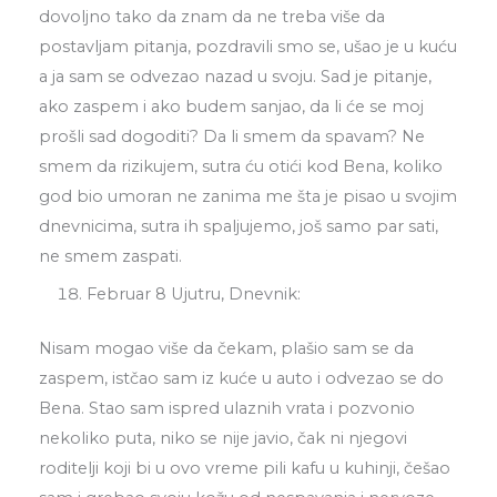
dovoljno tako da znam da ne treba više da
postavljam pitanja, pozdravili smo se, ušao je u kuću
a ja sam se odvezao nazad u svoju. Sad je pitanje,
ako zaspem i ako budem sanjao, da li će se moj
prošli sad dogoditi? Da li smem da spavam? Ne
smem da rizikujem, sutra ću otići kod Bena, koliko
god bio umoran ne zanima me šta je pisao u svojim
dnevnicima, sutra ih spaljujemo, još samo par sati,
ne smem zaspati.
Februar 8 Ujutru, Dnevnik:
Nisam mogao više da čekam, plašio sam se da
zaspem, istčao sam iz kuće u auto i odvezao se do
Bena. Stao sam ispred ulaznih vrata i pozvonio
nekoliko puta, niko se nije javio, čak ni njegovi
roditelji koji bi u ovo vreme pili kafu u kuhinji, češao