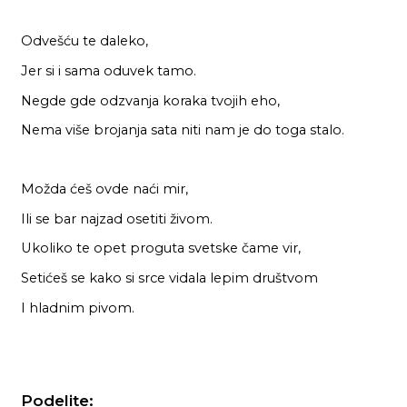
Odvešću te daleko,
Jer si i sama oduvek tamo.
Negde gde odzvanja koraka tvojih eho,
Nema više brojanja sata niti nam je do toga stalo.
Možda ćeš ovde naći mir,
Ili se bar najzad osetiti živom.
Ukoliko te opet proguta svetske čame vir,
Setićeš se kako si srce vidala lepim društvom
I hladnim pivom.
Podelite: