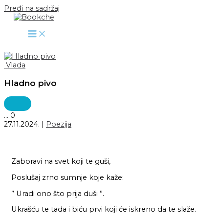
Pređi na sadržaj
Vlada
Hladno pivo
...
0
27.11.2024.
|
Poezija
Zaboravi na svet koji te guši,
Poslušaj zrno sumnje koje kaže:
” Uradi ono što prija duši ”.
Ukrašću te tada i biću prvi koji će iskreno da te slaže.