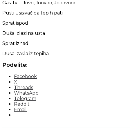
Gasi tv … Jovo, Joovoo, Jooovooo
Pusti usisivač da tepih pati.
Sprat ispod
Duša izlazi na usta
Sprat iznad
Duša izašla iz tepiha
Podelite:
Facebook
X
Threads
WhatsApp
Telegram
Reddit
Email