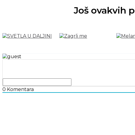
Još ovakvih p
0
Komentara