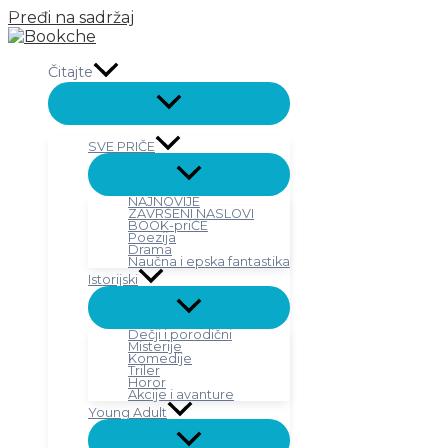
Pređi na sadržaj
Čitajte
SVE PRIČE
NAJNOVIJE
ZAVRŠENI NASLOVI
BOOK-priČE
Poezija
Drama
Naučna i epska fantastika
Istorijski
Dečji i porodični
Misterije
Komedije
Triler
Horor
Akcije i avanture
Young Adult