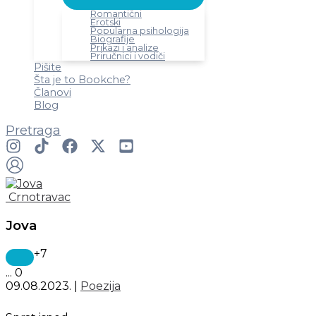
Romantični
Erotski
Popularna psihologija
Biografije
Prikazi i analize
Priručnici i vodiči
Pišite
Šta je to Bookche?
Članovi
Blog
Pretraga
Crnotravac
Jova
+7
...
0
09.08.2023.
|
Poezija