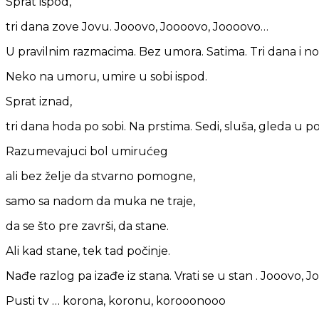
Sprat ispod,
tri dana zove Jovu. Jooovo, Joooovo, Joooovo…
U pravilnim razmacima. Bez umora. Satima. Tri dana i noć
Neko na umoru, umire u sobi ispod.
Sprat iznad,
tri dana hoda po sobi. Na prstima. Sedi, sluša, gleda u po
Razumevajuci bol umirućeg
ali bez želje da stvarno pomogne,
samo sa nadom da muka ne traje,
da se što pre završi, da stane.
Ali kad stane, tek tad počinje.
Nađe razlog pa izađe iz stana. Vrati se u stan . Jooovo, 
Pusti tv … korona, koronu, korooonooo