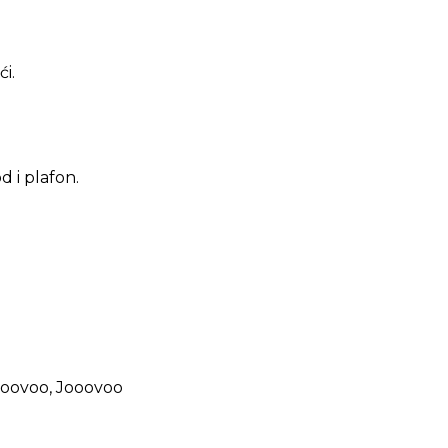
i.
d i plafon.
Jooovoo, Jooovoo