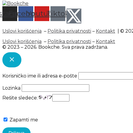
stagram
Facebook
Youtube
Tiktok
Uslovi korišćenja
–
Politika privatnosti
–
Kontakt
| © 202
Uslovi korišćenja
–
Politika privatnosti
–
Kontakt
© 2023 – 2026. Bookche. Sva prava zadržana.
Korisničko ime ili adresa e-pošte
Lozinka
Rešite sledeće:
Zapamti me