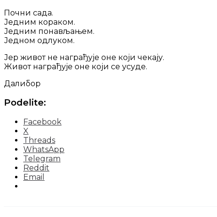
Почни сада.
Једним кораком.
Једним понављањем.
Једном одлуком.
Јер живот не награђује оне који чекају.
Живот награђује оне који се усуде.
Далибор
Podelite:
Facebook
X
Threads
WhatsApp
Telegram
Reddit
Email