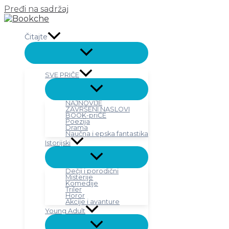
Pređi na sadržaj
Čitajte
SVE PRIČE
NAJNOVIJE
ZAVRŠENI NASLOVI
BOOK-priČE
Poezija
Drama
Naučna i epska fantastika
Istorijski
Dečji i porodični
Misterije
Komedije
Triler
Horor
Akcije i avanture
Young Adult