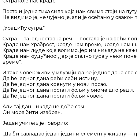
Сутра које нас краде
Постоји једна тиха сила која нам свима стоји на путу
Не видимо је, не чујемо је, али је осећамо у сваком
„Урадићу сутра.“
Сутра — та једноставна реч — постала је највећи ло
Краде нам храброст, краде нам време, краде нам ш
Краде нам људе које волимо, јер им никада не каж
Краде нам будућност, јер је стално гура у неки пон
време“.
И тако човек живи у илузији да ће једног дана све 
Да ће једног дана рећи себи истину.
Да ће једног дана кренути у нови посао.
Да ће једног дана постати бољи у ономе што ради.
Да ће једног дана постати бољи човек.
Али тај дан никада не дође сам.
Он мора бити изабран.
Један учитељ је говорио:
„Да би савладао један једини елемент у животу — т