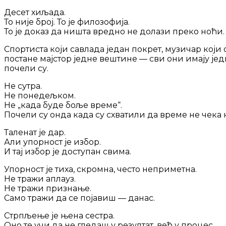
Десет хиљада.
То није број. То је филозофија.
То је доказ да ништа вредно не долази преко ноћи.
Спортиста који савлада један покрет, музичар који 
постане мајстор једне вештине — сви они имају јед
почели су.
Не сутра.
Не понедељком.
Не „када буде боље време“.
Почели су онда када су схватили да време не чека 
Таленат је дар.
Али упорност је избор.
И тај избор је доступан свима.
Упорност је тиха, скромна, често неприметна.
Не тражи аплауз.
Не тражи признање.
Само тражи да се појавиш — данас.
Стрпљење је њена сестра.
Оно те учи да не гледаш у резултат, већ у процес.