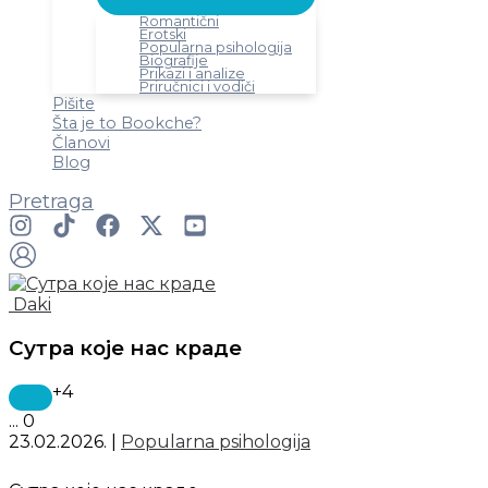
Romantični
Erotski
Popularna psihologija
Biografije
Prikazi i analize
Priručnici i vodiči
Pišite
Šta je to Bookche?
Članovi
Blog
Pretraga
Daki
Сутра које нас краде
+4
...
0
23.02.2026.
|
Popularna psihologija