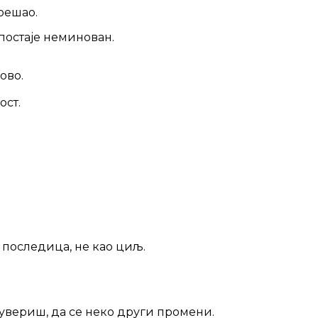
решао.
постаје неминован.
ово.
ост.
 последица, не као циљ.
е увериш, да се неко други промени.