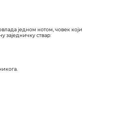
овлада једном нотом, човек који
ну заједничку ствар:
никога.