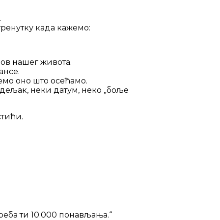
.
 тренутку када кажемо:
пов нашег живота.
ансе.
емо оно што осећамо.
едељак, неки датум, неко „боље
стићи.
реба ти 10.000 понављања.“