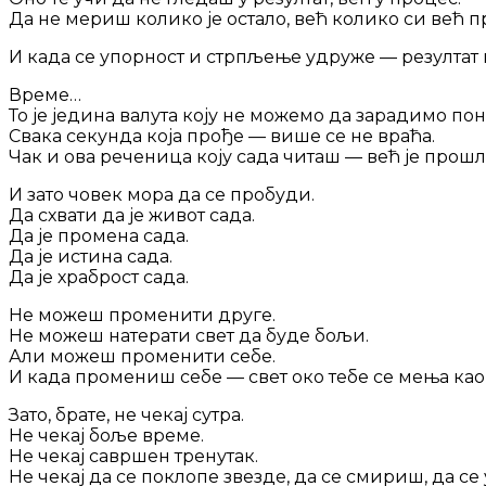
Да не мериш колико је остало, већ колико си већ п
И када се упорност и стрпљење удруже — резултат 
Време…
То је једина валута коју не можемо да зарадимо пон
Свака секунда која прође — више се не враћа.
Чак и ова реченица коју сада читаш — већ је прошл
И зато човек мора да се пробуди.
Да схвати да је живот сада.
Да је промена сада.
Да је истина сада.
Да је храброст сада.
Не можеш променити друге.
Не можеш натерати свет да буде бољи.
Али можеш променити себе.
И када промениш себе — свет око тебе се мења као
Зато, брате, не чекај сутра.
Не чекај боље време.
Не чекај савршен тренутак.
Не чекај да се поклопе звезде, да се смириш, да с