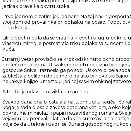
Vrata su se primakla poput ušiju makaza i srebrni ključ j
jezičak brave ka okviru štoka.
Prvo jednom, a zatim još jednom. Na taj način gospođa
svoj dom od provalinka pri odlasku na posao. Topot otkuc
je do kapije.
Lili je opet mogla da se vrati na krevet i u uglu pokrije 
vlasnicu mirno je posmatrala trku oblaka sa suncem ko
kuća.
Jutarnji vetar provlačio se kroz odškrinuto okno prozora
prolećnim talasima. U svakom naletu podizao bi po jed
gospođe Snive i raznosio ga po sobi. Uskoro bi cela soba 
zableštala belilom do te mere da ako bi neko slučajno n
nekakve knjige umesto u jednoj sasvim običnoj zatvore
A Lili, Lili je odavno navikla na samoću.
Svakog dana ona bi ostajala na istom uglu kauča i čekal
koga je sada plesala zavesa poterana vetrom, a oko koj
pokretima mimiolazili papiri nezavršenog romana. Sve je 
vejavicu od precvalih latica dok se šum savijanja hartije 
koje će da utekne i usidri se. Junaci gospođinog rukopisa