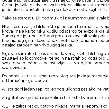
Godine su joj oduzimale vid i mleko joj se uspinjalo iz
Oči su joj ličile na dva plava istrošena klikera zaturen
je polako napuštalo dlaku po dlaku između kojih se naz
Tako se starost u Lili podmuklo i neumorno useljavala i
Htela bi da zalaje Lili kao što je nekada to umela u svo
krova imala kartonsku kutiju od starog televizora kraj 
Tamo gde je umesto štapa gonila vozove ali svaki poku
bi iz njenog grla izlazio tanak zvuk nalik ranjenom bolesni
ostajao zatočen na vrh dugog jezika.
Siguran sam ako bi pas umeo da veruje sebi, Lili bi sigu
zaustavljao lokomotive i terao ih na strah od koga bi cij
svoje prve mlečne zube ostavljala u tvrdoj kori odbačeno
svom životu.
Psi nemaju krila, ali imaju rep. Moguće je da je mahanje 
od tamošnjih golubova.
Ali šta goni jedan rep i to jednog uličnog psa ako ne vat
Za golubove je mahanje krilima bio instiktivni odraz hv
A Lili je zaista retko, gotovo nikada, mahala repom, iako 