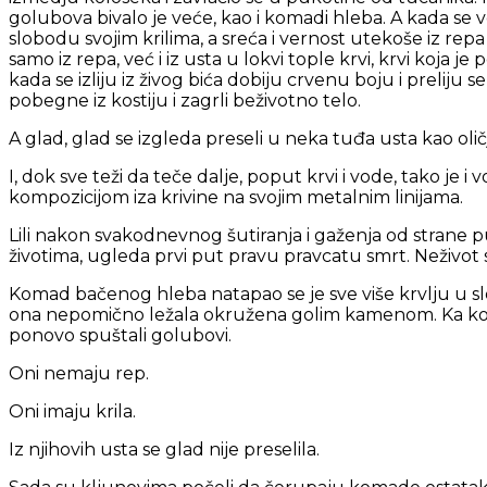
golubova bivalo je veće, kao i komadi hleba. A kada se v
slobodu svojim krilima, a sreća i vernost utekoše iz rep
samo iz repa, već i iz usta u lokvi tople krvi, krvi koja je 
kada se izliju iz živog bića dobiju crvenu boju i prelij
pobegne iz kostiju i zagrli beživotno telo.
A glad, glad se izgleda preseli u neka tuđa usta kao oli
I, dok sve teži da teče dalje, poput krvi i vode, tako je i
kompozicijom iza krivine na svojim metalnim linijama.
Lili nakon svakodnevnog šutiranja i gaženja od strane put
životima, ugleda prvi put pravu pravcatu smrt. Neživot s
Komad bačenog hleba natapao se je sve više krvlju u sl
ona nepomično ležala okružena golim kamenom. Ka koj
ponovo spuštali golubovi.
Oni nemaju rep.
Oni imaju krila.
Iz njihovih usta se glad nije preselila.