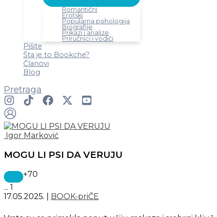
Romantični
Erotski
Popularna psihologija
Biografije
Prikazi i analize
Priručnici i vodiči
Pišite
Šta je to Bookche?
Članovi
Blog
Pretraga
Igor Marković
MOGU LI PSI DA VERUJU
+70
...
1
17.05.2025.
|
BOOK-priČE