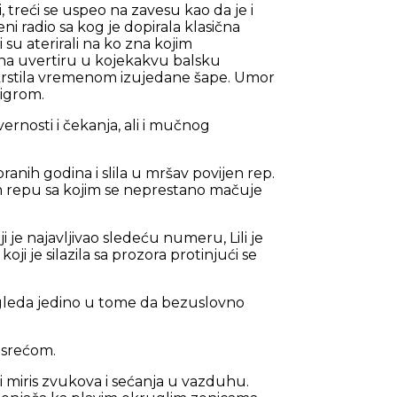
, treći se uspeo na zavesu kao da je i
i radio sa kog je dopirala klasična
i su aterirali na ko zna kojim
 na uvertiru u kojekakvu balsku
 prekrstila vremenom izujedane šape. Umor
 igrom.
ernosti i čekanja, ali i mučnog
ranih godina i slila u mršav povijen rep.
m repu sa kojim se neprestano mačuje
i je najavljivao sledeću numeru, Lili je
i je silazila sa prozora protinjući se
ogleda jedino u tome da bezuslovno
e srećom.
i miris zvukova i sećanja u vazduhu.