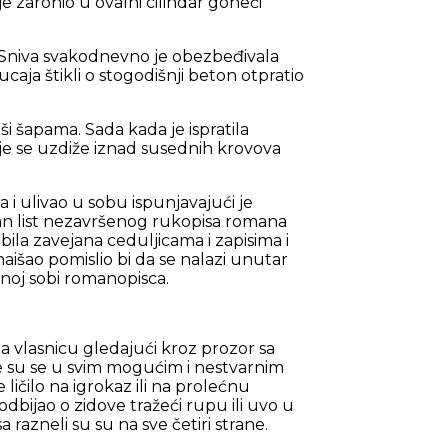
e zaronio u ovalni cilindar goneći
 Sniva svakodnevno je obezbeđivala
aja štikli o stogodišnji beton otpratio
uši šapama. Sada kada je ispratila
je se uzdiže iznad susednih krovova
 i ulivao u sobu ispunjavajući je
an list nezavršenog rukopisa romana
bila zavejana ceduljicama i zapisima i
aišao pomislio bi da se nalazi unutar
noj sobi romanopisca.
a vlasnicu gledajući kroz prozor sa
e su se u svim mogućim i nestvarnim
ličilo na igrokaz ili na prolećnu
odbijao o zidove tražeći rupu ili uvo u
 razneli su su na sve četiri strane.