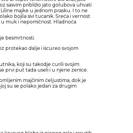
oz sasvim približio jato golubova uhvati
a Liline majke u jednom prasku. I to ne
polako bojila sivi tucanik. Sreća i vernost
u se u muk i nepomičnost. Hladnoća
čje besmrtnosti.
 voz protekao dalje i iscureo svojom
nika, koji su takodje curili svojim
e prvi put tada useli i u njene zenice.
omljenim majčinim čeljustima, dok je
oj su se polako jedan za drugim