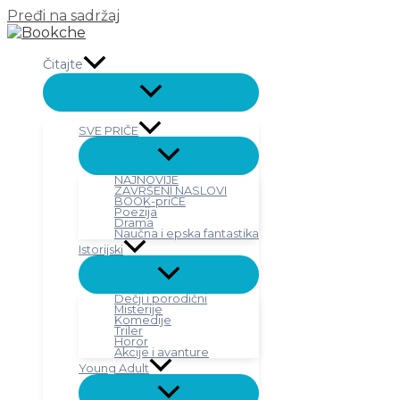
Pređi na sadržaj
Čitajte
SVE PRIČE
NAJNOVIJE
ZAVRŠENI NASLOVI
BOOK-priČE
Poezija
Drama
Naučna i epska fantastika
Istorijski
Dečji i porodični
Misterije
Komedije
Triler
Horor
Akcije i avanture
Young Adult