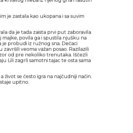
krvavog hleba iz njenog grla i rasutih
zatim je zastala kao ukopana i sa suvim
ala da je tada zaista prvi put zaboravila
aj majke, povila ga i spustila njušku na
a je probudi iz ružnog sna. Dečaci
 završili veoma važan posao. Razilazili
or od pre nekoliko trenutaka. Iščezli
u Lili zagrli samotni tajac te osta sama
 život se često igra na najčudniji način.
staje upitno.