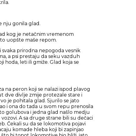
ila.
e nju gonila glad.
znad kog je netačnim vremenom
zašto uopšte maše repom.
o i svaka prirodna nepogoda vesnik
ama, a psi prestaju da seku vazduh
 hoda, leti ili gmiže. Glad koja se
a na peron koji se nalazi ispod plavog
 dve divlje zmije protezale stare i
o je pohitala glad. Sjurilo se jato
 kao i ona do tada u svom repu prenosila
jato golubova i jedna glad našlo medju
vozovi. A sa druge strane bili su dečaci
leb. Čekali su da se lokomotiva pojavi
caju komade hleba koji bi zapinjao
što bi topot lokomotive bio bliži, jato