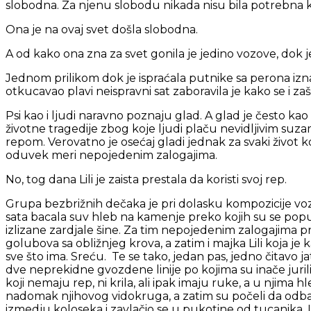
slobodna. Za njenu slobodu nikada nisu bila potrebna kr
Ona je na ovaj svet došla slobodna.
A od kako ona zna za svet gonila je jedino vozove, dok j
Jednom prilikom dok je ispraćala putnike sa perona i
otkucavao plavi neispravni sat zaboravila je kako se i 
Psi kao i ljudi naravno poznaju glad. A glad je često ka
životne tragedije zbog koje ljudi plaču nevidljivim suz
repom. Verovatno je osećaj gladi jednak za svaki život koji
oduvek meri nepojedenim zalogajima.
No, tog dana Lili je zaista prestala da koristi svoj rep.
Grupa bezbrižnih dečaka je pri dolasku kompozicije voz
sata bacala suv hleb na kamenje preko kojih su se poput
izlizane zardjale šine. Za tim nepojedenim zalogajima prv
golubova sa obližnjeg krova, a zatim i majka Lili koja je
sve što ima. Sreću. Te se tako, jedan pas, jedno čitavo 
dve neprekidne gvozdene linije po kojima su inače jurili 
koji nemaju rep, ni krila, ali ipak imaju ruke, a u njima h
nadomak njihovog vidokruga, a zatim su počeli da odba
izmedju koloseka i zavlačio se u pukotine od tucanika. I 