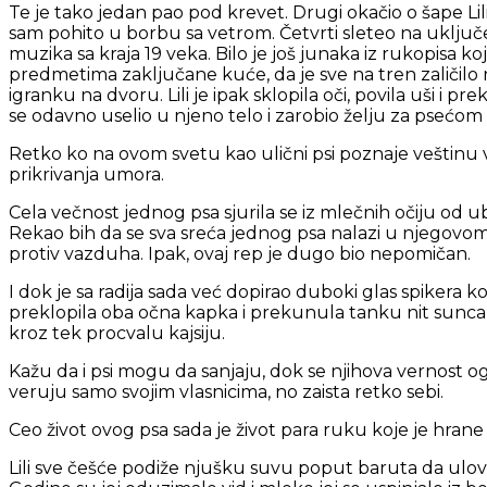
Te je tako jedan pao pod krevet. Drugi okačio o šape Lili
sam pohito u borbu sa vetrom. Četvrti sleteo na uključen
muzika sa kraja 19 veka. Bilo je još junaka iz rukopisa koj
predmetima zaključane kuće, da je sve na tren zaličilo
igranku na dvoru. Lili je ipak sklopila oči, povila uši i
se odavno uselio u njeno telo i zarobio želju za psećom
Retko ko na ovom svetu kao ulični psi poznaje veštinu v
prikrivanja umora.
Cela večnost jednog psa sjurila se iz mlečnih očiju od ub
Rekao bih da se sva sreća jednog psa nalazi u njegovo
protiv vazduha. Ipak, ovaj rep je dugo bio nepomičan.
I dok je sa radija sada već dopirao duboki glas spikera koj
preklopila oba očna kapka i prekunula tanku nit sunca koj
kroz tek procvalu kajsiju.
Kažu da i psi mogu da sanjaju, dok se njihova vernost 
veruju samo svojim vlasnicima, no zaista retko sebi.
Ceo život ovog psa sada je život para ruku koje je hran
Lili sve češće podiže njušku suvu poput baruta da ulov