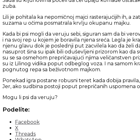
Sada su kljunovima počeli da čerupaju komade ostataka 
zuba.
Lili je pohitala ka nepomičnoj majci rasterajućijih ih, a 
suzama u očima posmatrala krvlju okupanu majku.
Kada bi psi mogli da veruju sebi, siguran sam da bi verov
i na svoj rep u kojem je boravila njena sreća. Legla je kr
njenu glavu dok je poslednji put zacvilela kao da želi d
nasuprot šina su ipak bili oduševljeni prizorom kao da su
su se sa osmehom prepričavajući njima veličanstven priz
su iz Lilinog vidika poput odbeglog voza. I na samom kraj
pognutog repa sa beživotnom majkom.
Ponekad igra postane robusni teret kada dobija pravila, a
Jer, ako sudbina postoji poput prepričanih uspomena o
Mogu li psi da veruju?
Podelite:
Facebook
X
Threads
WhatsApp