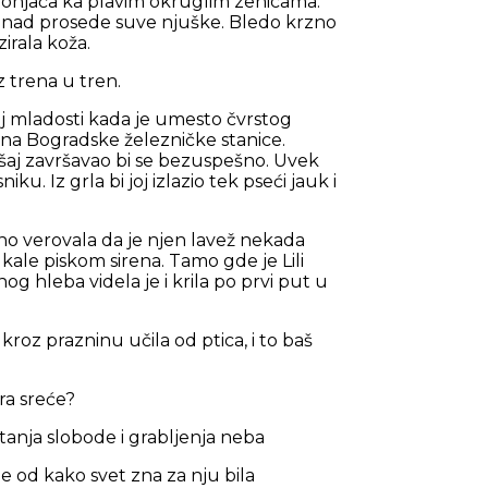
 beonjača ka plavim okruglim zenicama.
a iznad prosede suve njuške. Bledo krzno
irala koža.
z trena u tren.
joj mladosti kada je umesto čvrstog
šina Bogradske železničke stanice.
šaj završavao bi se bezuspešno. Uvek
ku. Iz grla bi joj izlazio tek pseći jauk i
rno verovala da je njen lavež nekada
ukale piskom sirena. Tamo gde je Lili
g hleba videla je i krila po prvi put u
kroz prazninu učila od ptica, i to baš
ra sreće?
atanja slobode i grabljenja neba
je od kako svet zna za nju bila