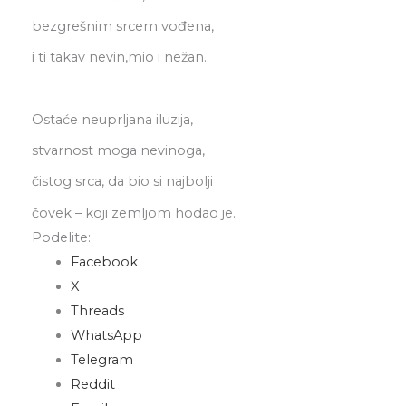
bezgrešnim srcem vođena,
i ti takav nevin,mio i nežan.
Ostaće neuprljana iluzija,
stvarnost moga nevinoga,
čistog srca, da bio si najbolji
čovek – koji zemljom hodao je.
Podelite:
Facebook
X
Threads
WhatsApp
Telegram
Reddit