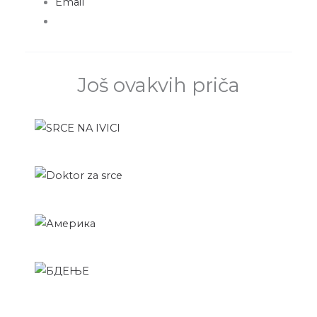
Email
Još ovakvih priča