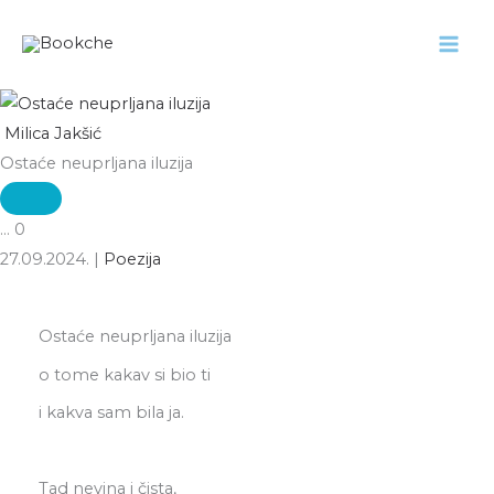
Pređi
na
sadržaj
Milica Jakšić
Ostaće neuprljana iluzija
...
0
27.09.2024.
|
Poezija
Ostaće neuprljana iluzija
o tome kakav si bio ti
i kakva sam bila ja.
Tad nevina i čista,