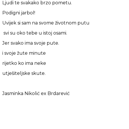
Ljudi te svakako brzo pometu.
Podigni jarbol!
Uvijek si sam na svome životnom putu
svi su oko tebe u istoj osami.
Jer svako ima svoje pute.
i svoje žute minute
rijetko ko ima neke
utješiteljske skute.
Jasminka Nikolić ex Brdarević