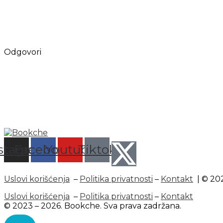
Odgovori
stagram
Facebook
Youtube
Tiktok
Uslovi korišćenja
–
Politika privatnosti
–
Kontakt
| © 202
Uslovi korišćenja
–
Politika privatnosti
–
Kontakt
© 2023 – 2026. Bookche. Sva prava zadržana.