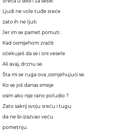
Sreća u sebi i za sebe.
Ljudi ne vole tuđe sreće
zato ih ne ljuti
Jer im se pamet pomuti .
Kad osmijehom zračiš
očekuješ da se i oni vesele
Ali avaj, drznu se .
Šta mi se ruga ova ,osmjehujući se.
Ko se još danas smeje
osim ako nije rano poludio ?
Zato sakrij svoju sreću i tugu
da ne bi izazvao veću
pometnju.