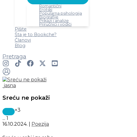
Romantični
Erotski
Popularna psihologija
Biografije
Prikazi i analize
Priručnici i vodiči
Pišite
Šta je to Bookche?
Članovi
Blog
Pretraga
jasna
Sreću ne pokaži
+3
...
1
16.10.2024.
|
Poezija