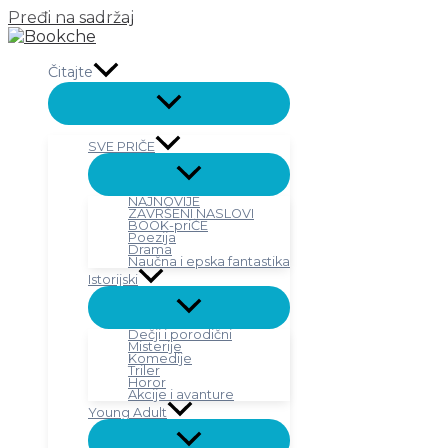
Pređi na sadržaj
Čitajte
SVE PRIČE
NAJNOVIJE
ZAVRŠENI NASLOVI
BOOK-priČE
Poezija
Drama
Naučna i epska fantastika
Istorijski
Dečji i porodični
Misterije
Komedije
Triler
Horor
Akcije i avanture
Young Adult