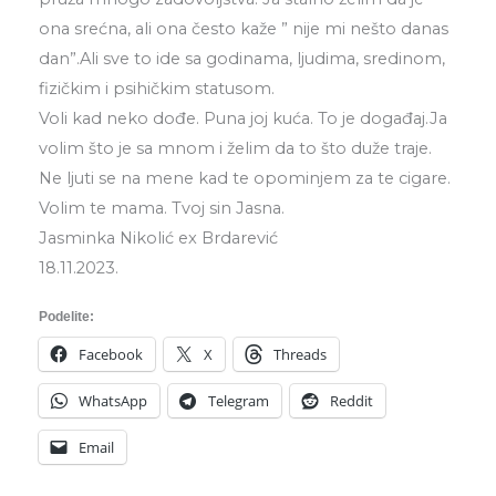
ona srećna, ali ona često kaže ” nije mi nešto danas
dan”.Ali sve to ide sa godinama, ljudima, sredinom,
fizičkim i psihičkim statusom.
Voli kad neko dođe. Puna joj kuća. To je događaj.Ja
volim što je sa mnom i želim da to što duže traje.
Ne ljuti se na mene kad te opominjem za te cigare.
Volim te mama. Tvoj sin Jasna.
Jasminka Nikolić ex Brdarević
18.11.2023.
Podelite:
Facebook
X
Threads
WhatsApp
Telegram
Reddit
Email