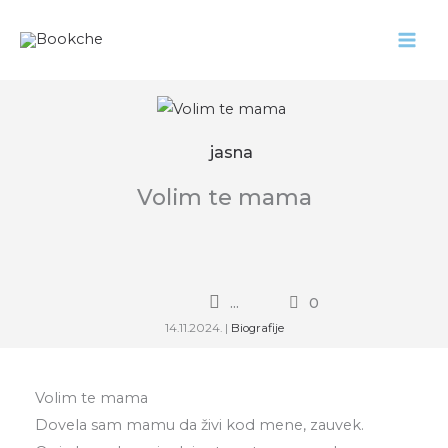
Pređi
na
sadržaj
jasna
Volim te mama
...
0
14.11.2024.
|
Biografije
Volim te mama
Dovela sam mamu da živi kod mene, zauvek.