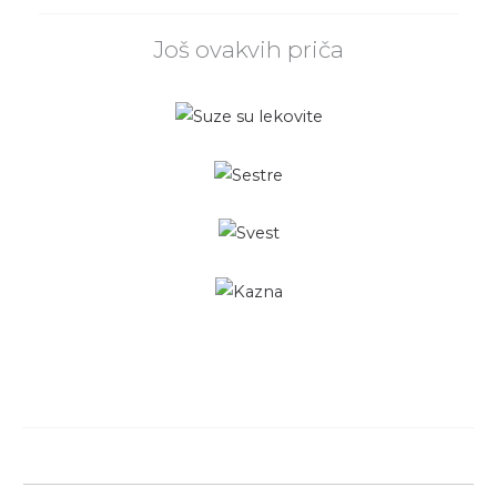
Još ovakvih priča