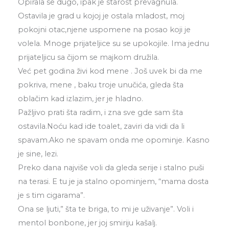
Opirala se dugo, ipak je starost prevagnula.
Ostavila je grad u kojoj je ostala mladost, moj
pokojni otac,njene uspomene na posao koji je
volela. Mnoge prijateljice su se upokojile. Ima jednu
prijateljicu sa čijom se majkom družila.
Već pet godina živi kod mene . Još uvek bi da me
pokriva, mene , baku troje unučića, gleda šta
oblačim kad izlazim, jer je hladno.
Pažljivo prati šta radim, i zna sve gde sam šta
ostavila.Noću kad ide toalet, zaviri da vidi da li
spavam.Ako ne spavam onda me opominje. Kasno
je sine, lezi.
Preko dana najviše voli da gleda serije i stalno puši
na terasi. E tu je ja stalno opominjem, “mama dosta
je s tim cigarama”.
Ona se ljuti,” šta te briga, to mi je uživanje”. Voli i
mentol bonbone, jer joj smiriju kašalj.