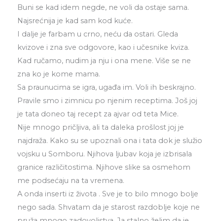
Buni se kad idem negde, ne voli da ostaje sama.
Najsrećnija je kad sam kod kuće.
I dalje je farbam u crno, neću da ostari. Gleda
kvizove i zna sve odgovore, kao i učesnike kviza.
Kad ručamo, nudim ja nju i ona mene. Više se ne
zna ko je kome mama.
Sa praunucima se igra, ugađa im. Voli ih beskrajno.
Pravile smo i zimnicu po njenim receptima. Još joj
je tata doneo taj recept za ajvar od teta Mice.
Nije mnogo pričljiva, ali ta daleka prošlost joj je
najdraža. Kako su se upoznali ona i tata dok je služio
vojsku u Somboru. Njihova ljubav koja je izbrisala
granice različitostima. Njihove slike sa osmehom
me podsećaju na ta vremena.
A onda inserti iz života . Sve je to bilo mnogo bolje
nego sada. Shvatam da je starost razdoblje koje ne
pruža mnogo zadovoljstva. Ja stalno želim da je