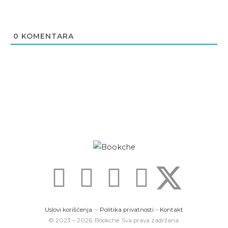
0
KOMENTARA
I
F
Y
T
n
a
o
i
Uslovi korišćenja
–
Politika privatnosti
–
Kontakt
© 2023 – 2026. Bookche. Sva prava zadržana.