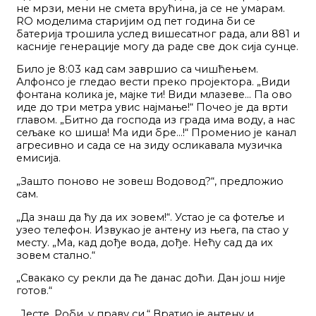
не мрзи, мени не смета врућина, ја се не умарам.
RO моделима старијим од пет година би се
батерија трошила услед вишесатног рада, али 881 и
касније генерације могу да раде све док сија сунце.
Било је 8:03 кад сам завршио са чишћењем.
Алфонсо је гледао вести преко пројектора. „Види
фонтана колика је, мајке ти! Види млазеве… Па ово
иде до три метра увис најмање!“ Почео је да врти
главом. „Битно да господа из града има воду, а нас
сељаке ко шиша! Ма иди бре…!“ Променио је канал
агресивно и сада се на зиду осликавала музичка
емисија.
„Зашто поново не зовеш Водовод?“, предложио
сам.
„Да знаш да ћу да их зовем!“. Устао је са фотеље и
узео телефон. Извукао је антену из њега, па стао у
месту. „Ма, кад дође вода, дође. Нећу сад да их
зовем стално.“
„Свакако су рекли да ће данас доћи. Дан још није
готов.“
„Јесте, Роби, у праву си.“ Вратио је антену и