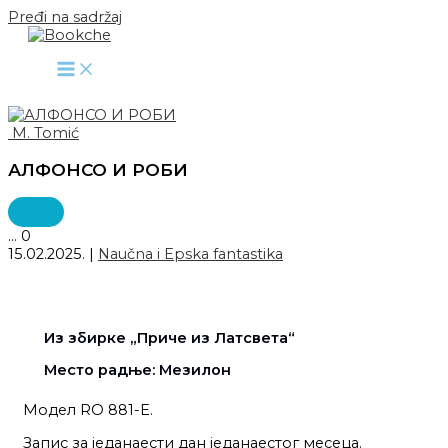
Pređi na sadržaj
M. Tomić
АЛФОНСО И РОБИ
...
0
15.02.2025.
|
Naučna i Epska fantastika
Из збирке „Приче из Латсвета“
Место радње: Мезилон
Модел RO 881-E.
Запис за једанаести дан једанаестог месеца.