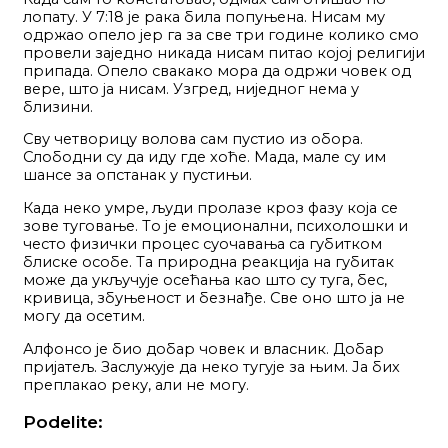
лопату. У 7:18 је рака била попуњена. Нисам му
одржао опело јер га за све три године колико смо
провели заједно никада нисам питао којој религији
припада. Опело свакако мора да одржи човек од
вере, што ја нисам. Узгред, ниједног нема у
близини.
Сву четворицу волова сам пустио из обора.
Слободни су да иду где хоће. Мада, мале су им
шансе за опстанак у пустињи.
Када неко умре, људи пролазе кроз фазу која се
зове туговање. Тo је емоционални, психолошки и
често физички процес суочавања са губитком
блиске особе. Та природна реакција на губитак
може да укључује осећања као што су туга, бес,
кривица, збуњеност и безнађе. Све оно што ја не
могу да осетим.
Алфонсо је био добар човек и власник. Добар
пријатељ. Заслужује да неко тугује за њим. Ја бих
преплакао реку, али не могу.
Podelite: