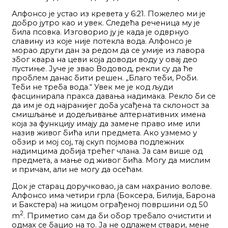
Алфонсо је устао из кревета у 6:21. Пожелео ми је
добро јутро као и увек. Следећа реченица му је
била псовка. Изговорио ју је када је одврнуо
славину из које није потекла вода. Алфонсо је
морао други дан за редом да се умије из лавора
због квара на цеви која доводи воду у овај део
пустиње. Јуче је звао Водовод, рекли су да ће
проблем данас бити решен. „Благо теби, Роби.
Теби не треба вода.“ Увек ме је код људи
фасцинирала пракса давања надимака. Рекло би се
да им је од најранијег доба усађена та склоност за
смишљање и додељивање алтернативних имена
која за функцију имају да замене право име или
назив живог бића или предмета. Ако узмемо у
обзир и мој сој, тај скуп појмова подлежних
надимцима добија трећег члана. Ја сам више од
предмета, а мање од живог бића. Могу да мислим
и причам, али не могу да осећам.
Док је старац доручковао, ја сам нахранио волове.
Алфонсо има четири грла (Боксера, Билија, Барона
и Бакстера) на жицом ограђеној површини од 50
2
m
. Приметио сам да би обор требало очистити и
одмах се бацио на то. Ја не одлажем ствари, мене