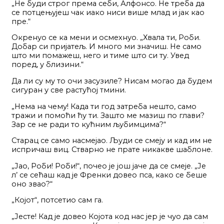
„Не буди строг према себи, Алфонсо. Не треба да
се потцењујеш чак иако ниси више млад и јак као
пре.“
Окренуо се ка мени и осмехнуо. „Хвала ти, Роби.
Добар си пријатељ. И много ми значиш. Не само
што ми помажеш, него и тиме што си ту. Увед
поред, у близини.“
Да ли су му то очи засузиле? Нисам могао да будем
сигуран у све растућој тмини.
„Нема на чему! Када ти год затреба нешто, само
тражи и помоћи ћу ти. Зашто ме мазиш по глави?
Зар се не ради то кућним љубимцима?“
Старац се само насмејао. Људи се смеју и кад им не
испричаш виц. Стварно не прате никакве шаблоне.
„Јао, Роби! Роби!“, почео је још јаче да се смеје. „Је
л’ се сећаш кад је Френки довео пса, како се беше
оно звао?“
„Којот“, потсетио сам га.
„Јесте! Кад је довео Којота код нас јер је чуо да сам