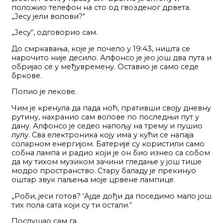
положио телефон на сто од гвозденог дрвета.
„Јесу јели волови?“
„Јесу“, одговорио сам.
До смркавања, које је почело у 19:43, ништа се
нарочито није десило. Алфонсо је јео још два пута и
обријао се у међувремену. Оставио је само седе
бркове.
Попио је лекове.
Чим је кренула да пада ноћ, пративши своју дневну
рутину, нахранио сам волове по последњи пут у
дану. Алфонсо је седео напољу на трему и пушио
лулу. Сва електроника коју има у кући се напаја
соларном енергијом. Батерије су користили само
собна лампа и радио који је он био изнео са собом
да му тихом музиком зачини гледање у још тише
модро пространство. Стару баладу је прекинуо
оштар звук паљења моје црвене лампице.
„Роби, јеси готов? ‘Ајде дођи да поседимо мало још
тих пола сата који су ти остали.“
Послушао сам га.