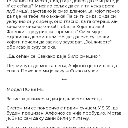
те купио тог месеца. Кад га је довео да се играте, је
л’ се сећаш? Мислио сељак да си и ти нека врста
љубимца“, зауставио је смех дланом, „а Којот почео
да лаје на тебе! Ха-ха-ха-ха! Па си ти онда, онда си
укључио ону сирену, оно гласно, да га отераш. Ха-
ха-ха-ха-ха-ха-ха-ха-ха! Побеже Којот ко зец!
Френки га је јурио сат времена!“ Смех му је
одјекивао двориштем. Негде далеко су прави
којоти почели да завијају заузврат. „Јој, животе“,
обрисао је сузу са ока.
„Да, сећам се. Свакако да је било смешно.“
Пет минута до мог гашења, Алфонсо је отишао да
спава. Пожелео ми је лаку ноћ као и увек.
***
Модел RO 881-E.
Запис за дванаести дан једанаестог месеца.
Систем ми се покренуо с првим сунцем. У 5:55, да
будем прецизан. Алфонсо се није пробудио. Мртав
је. Знао сам да су дани били у питању.
Када сам то констатовао, одмах сам отишао по