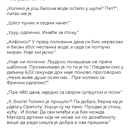
„Колико је још балона воде остало у шупи? Пет?“,
питао ме је.
„Шест пуних и седми начет.“
„Уууу, одлично. Имаће за стоку.“
„Алфонсо? У првој половини дана си био нервозан
и бесан због нестанка воде, а сада си потпуно
миран. Није ми јасно.“
„Није ни логично. Људско понашање не прати
шаблоне. Променљиво је, то ти је то.“ Гледали смо у
даљину 6,02 секунде док није поново проговорио.
„Нема живе душе осим нас… Пре колико се
Френки одселио?“
„Пре 480 дана, заједно са својом супругом и псом.“
„У, бокте! Толико је прошло?! Па добро, ћерка му је
удата у Оретоту. Унуци су му тамо. Продао је стоку,
кућу… И боље. Да сам млађи и ја бих можда.
Маторој дртини која не може ни по домаћинсту
више да ради ништа је добра и ова прашина.“