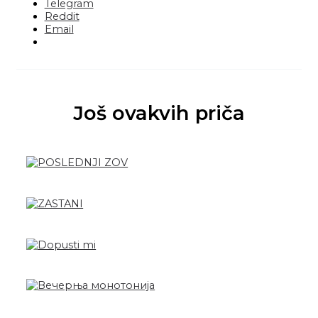
Telegram
Reddit
Email
Još ovakvih priča