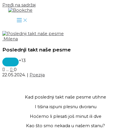
Pređi na sadržaj
Milena
Poslednji takt naše pesme
+13
...
0
22.05.2024.
|
Poezija
Kad poslednji takt naše pesme utihne
I tišina ispuni plesnu dvoranu
Hoćemo li plesati još minut ili dve
Kao što smo nekada u našem stanu?