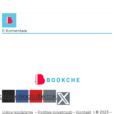
0
Komentara
stagram
Facebook
Youtube
Tiktok
Uslovi korišćenja
–
Politika privatnosti
–
Kontakt
| © 2023 –