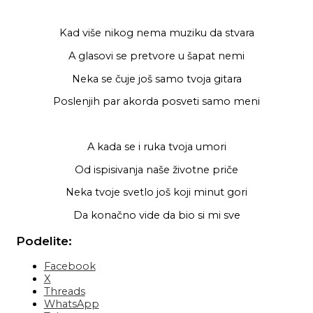
Kad više nikog nema muziku da stvara
A glasovi se pretvore u šapat nemi
Neka se čuje još samo tvoja gitara
Poslenjih par akorda posveti samo meni
A kada se i ruka tvoja umori
Od ispisivanja naše životne priče
Neka tvoje svetlo još koji minut gori
Da konačno vide da bio si mi sve
Podelite:
Facebook
X
Threads
WhatsApp